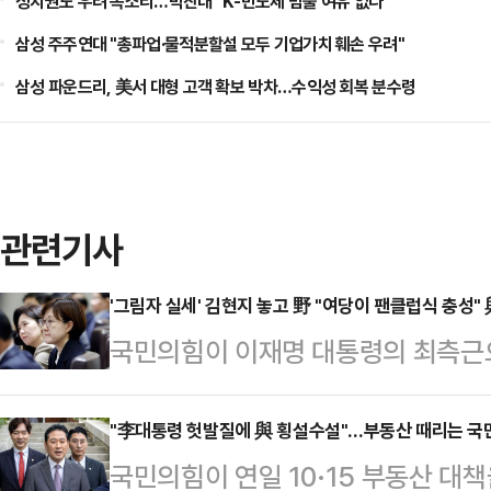
정치권도 우려 목소리…박찬대 "K-반도체 멈출 여유 없다"
삼성 주주연대 "총파업·물적분할설 모두 기업가치 훼손 우려"
삼성 파운드리, 美서 대형 고객 확보 박차…수익성 회복 분수령
관련기사
'그림자 실세' 김현지 놓고 野 "여당이 팬클럽식 충성"
국민의힘이 이재명 대통령의 최측근
장을 향한 공세 수위를 높이고 있다.
방지법' 발의까지 검토하고 있는 것
"李대통령 헛발질에 與 횡설수설"…부동산 때리는 국
국민의힘이 연일 10·15 부동산 대
권 시절 '용산출장소'라는 오명을 자