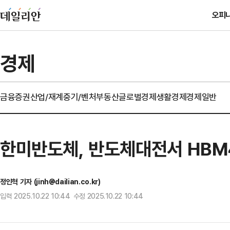
오피
경제
금융
증권
산업/재계
중기/벤처
부동산
글로벌경제
생활경제
경제일반
한미반도체, 반도체대전서 HBM4용
정인혁 기자 (jinh@dailian.co.kr)
입력 2025.10.22 10:44 수정 2025.10.22 10:44