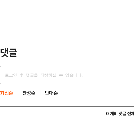
다.이 오피스텔에 사는 차주 D씨는 
시장에서 현 정부 임기 내 가시적인 
자신의 차량을 오…
다.한정애 민주당 정책위의장은 21
폭등, 부동산 버블로 중산층, 서민
다"며 "이재명정부 들…
댓글
최신순
찬성순
반대순
0 개의 댓글 전