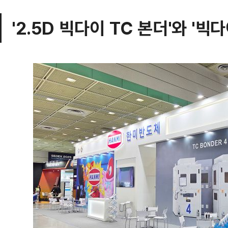
'2.5D 빅다이 TC 본더'와 '빅