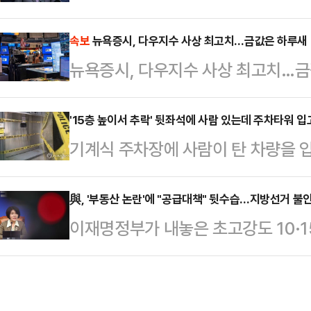
명 정부가 확실한 공급대책 없이 수
박했다.박정훈 국민의힘 의원은 21일 
의 주거사다리를 무너뜨려 '내 집 마
속보
뉴욕증시, 다우지수 사상 최고치…금값은 하루새 
실장이 이 대통령의 중요한 순간마다
뉴욕증시, 다우지수 사상 최고치…금
순 비판에만 그치지 않고 국민의힘은
관련한 여러 비밀을 은폐하기 위한 
울시당 차원에서 두 개의 특별위원
다.김현지 실장은 국…
'15층 높이서 추락' 뒷좌석에 사람 있는데 주차타워 
압박하고 있다. 이를 통해 정부·여
기계식 주차장에 사람이 탄 차량을 
겠다는 계산이 깔린 것으로 풀이된다
이 경비원과 관리소장 등 관계자들에
으로 하는 '부동산 정책…
부산지법 형사 5단독(김현석 판사)
與, '부동산 논란'에 "공급대책" 뒷수습…지방선거 불
이재명정부가 내놓은 초고강도 10·1
경비원 A씨와 50대 관리소장 B씨에게
불어민주당이 당내 비상대응기구를 꾸
대 입주민 C씨에게 벌금 1000만원
울시장 선거를 앞두고 정부가 서울의
2023년 1월16일 오후 부산진구의
하자 부랴부랴 뒷수습에 나선 것으로