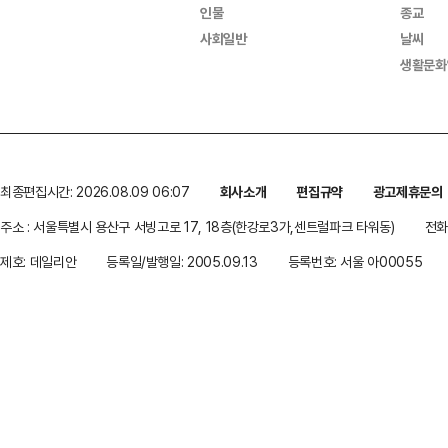
인물
종교
사회일반
날씨
생활문화
최종편집시간: 2026.08.09 06:07
회사소개
편집규약
광고제휴문의
주소 : 서울특별시 용산구 서빙고로 17, 18층(한강로3가,센트럴파크 타워동)
전화 
제호: 데일리안
등록일/발행일: 2005.09.13
등록번호: 서울 아00055