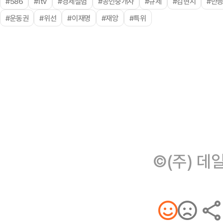
#586
#ltv
#경제실험
#공인중개사
#규제
#김현지
#만
#운동권
#위선
#이재명
#재앙
#특위
©(주) 데