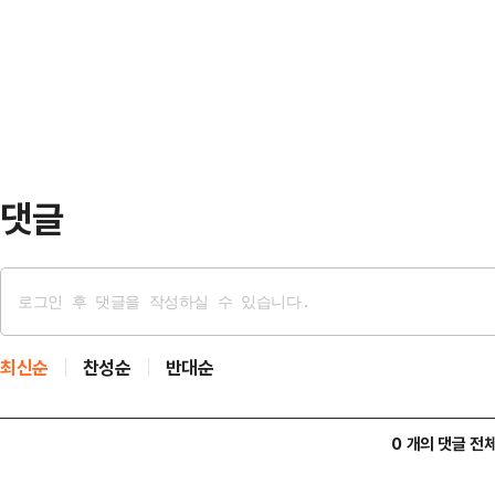
지는 모양새다.19일 정치권에 따르
무장하고 계셨다"고 적은 것을 언급하
단체대화방에서 "당대표로서 무책임
을 넘어 끔찍…
서 장 대표는 전날 페이스북을 통해 
(윤 전 대통령은) 힘든 상황에서도 
다. 우리도 하나로 뭉…
댓글
최신순
찬성순
반대순
0 개의 댓글 전