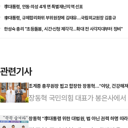
李대통령, 안동·의성 4개 면 특별재난지역 선포
李대통령, 규제합리화위 부위원장에 김태유…국립외교원장 김흥규
한성숙 총리 "초등돌봄, 시간·신청 제각각…확대 전 사각지대부터 정비"
관련기사
조계종 총무원장 뵙고 합장한 장동혁…"야당, 건강해져야
장동혁 국민의힘 대표가 봉은사에서
정치 전반에 대한 조언을 들었다.장동
는 봉은사에서 진우스님을 찾아 합장
장동혁 "李대통령 위한 대법원, 법 아닌 권력 하명 따라