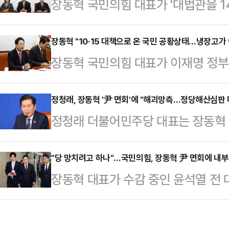
장동혁 국민의힘 대표가 '대법관을 1
적으로 보면 여당과 야당이 서로 건
주당의 이른바 사법개혁안 발표를 두
서 해야 시너지 효과가 난다"며 "우
의한 대법원은 법과 원칙 아니라 권력
장동혁 "10·15 대책으로 온 국민 공황상태…냉장고가
길러서 진정한 힘을 가져야 한다"고
장동혁 국민의힘 대표가 이재명 정부의 
라고 직격탄을 날렸다.장동혁 대표는
이 국민에게 거슬리지 않도록 하는 것
이 공황 상태에 빠졌다"고 직격탄을 
주주의를 무너뜨리는 시작은 야당 탄
것도 너무 자주 쓰거…
린 최고위원회의에서 "부동산을 바라
정청래, 장동혁 '尹 면회'에 "해괴망측…정당해산심판 
제 독재의 수레바퀴가 굴러가기 시작
정청래 더불어민주당 대표는 장동혁
책은 문재인 정권의 흑역사를 그대로
사법개혁이란 미명 아래 또다시 대한
인 윤석열 전 대통령을 면회했다고 밝
이같이 비판했다.장 대표는 "가진 자
"저들이 추진하는 사법…
파괴 시도"라고 맹비난했다.정청래 
"당 망치려고 하나"…국민의힘, 장동혁 尹 면회에 내부
급을 가로막는 반시장적 정책은 결코 
장동혁 대표가 수감 중인 윤석열 전
의에서 이 같이 지적한 뒤 "국민의힘
폭탄이다. 문재인 정권의 몰락은 부
일었다. 당 지도부는 전당대회 당시
음을 명심하길 바란다"고 했다.정 대표
모한 이 정권…
다는 입장이지만, 강성 이미지가 고착
을 면회한 뒤 18일 페이스북에 "힘