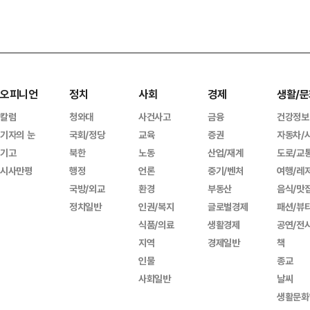
오피니언
정치
사회
경제
생활/문
칼럼
청와대
사건사고
금융
건강정보
기자의 눈
국회/정당
교육
증권
자동차/
기고
북한
노동
산업/재계
도로/교
시사만평
행정
언론
중기/벤처
여행/레
국방/외교
환경
부동산
음식/맛
정치일반
인권/복지
글로벌경제
패션/뷰
식품/의료
생활경제
공연/전
지역
경제일반
책
인물
종교
사회일반
날씨
생활문화