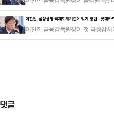
이찬진 금융감독원장이 금감원 특별
6000원까지 치솟아 52주 신고가를
활발히 진행하며 동남아 노선을 통해
해 직접 수사를 강화하겠다고 밝혔다.
대비 4.45%(5100원) 오른 11만9
공은 이날 부산~…
열린 정무위원회 국정감사에서 보이
이찬진, 삼성생명 국제회계기준에 맞게 정립…롯데카드 해
만9700원까지 올라 52주 신고가를
이찬진 금융감독원장이 첫 국정감사에
의원 질의에 이같이 답했다.이 원장
서 열리는 아시아·태평양경제협력체(
제기준에 맞춘 ‘정상화’ 방침을 공식
개편 때 대폭 강화하기 위해 전반적 
기로 금융사 보안 투자 확대와 최고 
일환으로 금융위와 협의해 (민생금융
조를 분명히 드러냈다.삼성생명 회계 
으로 조사·수사를 강화하는 방향으로
상 종료이 원장은 21일 국회 정무
관련기사 보기이찬진 "'디지…
의원이 “금감원이 삼성생명 회계 문제
다”고 지적하자, “일탈회계 관련 
는 방향으로 내부 조율…
댓글