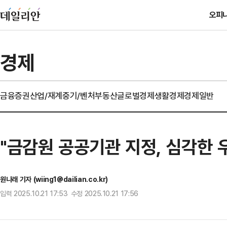
오피
경제
금융
증권
산업/재계
중기/벤처
부동산
글로벌경제
생활경제
경제일반
"금감원 공공기관 지정, 심각한 
원나래 기자 (wiing1@dailian.co.kr)
입력 2025.10.21 17:53 수정 2025.10.21 17:56