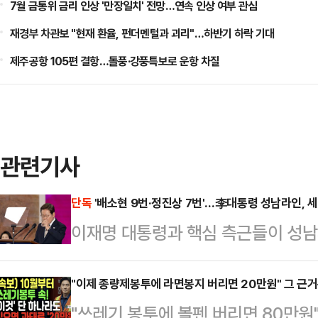
7월 금통위 금리 인상 '만장일치' 전망…연속 인상 여부 관심
재경부 차관보 "현재 환율, 펀더멘털과 괴리"…하반기 하락 기대
제주공항 105편 결항…돌풍·강풍특보로 운항 차질
관련기사
단독
'배소현 9번·정진상 7번'…李대통령 성남라인, 
이재명 대통령과 핵심 측근들이 성남시
들여 업무용 휴대전화를 빈번하게 교
통령실 제1부속실장이 국정감사 기간
"이제 종량제봉투에 라면봉지 버리면 20만원" 그 근
"쓰레기 봉투에 볼펜 버리면 80만원"
사안과도 무관치 않다는 분석이다.