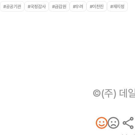
#공공기관
#국정감사
#금감원
#우려
#이찬진
#재지정
©(주) 데