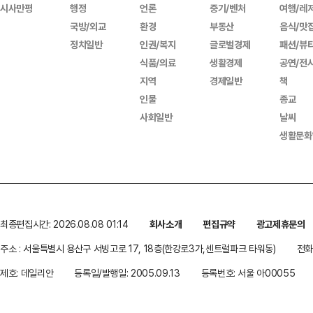
시사만평
행정
언론
중기/벤처
여행/레
국방/외교
환경
부동산
음식/맛
정치일반
인권/복지
글로벌경제
패션/뷰
식품/의료
생활경제
공연/전
지역
경제일반
책
인물
종교
사회일반
날씨
생활문화
최종편집시간: 2026.08.08 01:14
회사소개
편집규약
광고제휴문의
주소 : 서울특별시 용산구 서빙고로 17, 18층(한강로3가,센트럴파크 타워동)
전화 
제호: 데일리안
등록일/발행일: 2005.09.13
등록번호: 서울 아00055