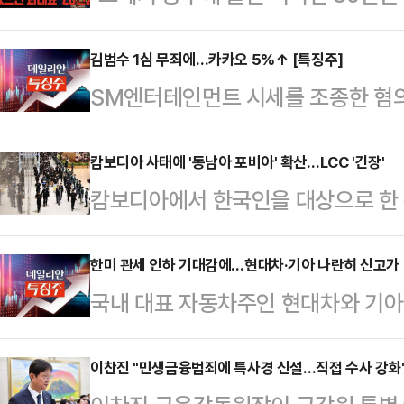
만원 과태료"최근 유튜브를 중심으로
김장겸 국민의힘 의원이 21일 성남
가짜 뉴스가 확산하고 있다.20일 
김범수 1심 무죄에…카카오 5%↑ [특징주]
직 7급으로 근무했던 배소현 씨는 20
SM엔터테인먼트 시세를 조종한 혐의
부 유튜브 영상에 대해 "사실이 아니
를 사용하며 9차례나 기기를 변경했
쇄신위원장이 1심에서 무죄를 선고받
된 것으로 보이는 한 유튜브 영상에는
부터 동행한 측근이다. …
다.한국거래소에 따르면, 이날 오전 
캄보디아 사태에 '동남아 포비아' 확산…LCC '긴장'
원'이라는 인물이 나와 '라면·과자 봉
캄보디아에서 한국인을 대상으로 한 취
거래일 대비 5.10% 오른 6만180
용기를 제대로 세척하지 않고 버려 9만
발생하면서, 국내에서는 동남아 여행
까지 오르기도 했다.법원이 시세 조
부…
이에 동남아 노선을 주요 수익원으로
한미 관세 인하 기대감에…현대차·기아 나란히 신고가 
가 강하게 반응하는 모양새다.서울남
국내 대표 자동차주인 현대차와 기아가
은 혹시 모를 타격에 대비하는 모습이
는 이날 오전 자본시장법 위반 혐의로
일 한국거래소에 따르면 이날 오전 1
선을 운항하는 LCC는 제주항공과 
했다.김 위원장은…
7.06%(1만7500원) 오른 26만5
이찬진 "민생금융범죄에 특사경 신설…직접 수사 강화" 
공, 에어프레미아, 에어서울 등이다