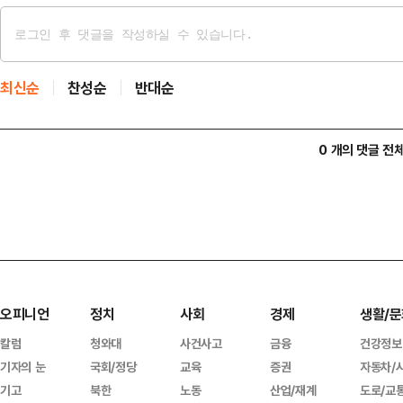
최신순
찬성순
반대순
0 개의 댓글 전
오피니언
정치
사회
경제
생활/문
칼럼
청와대
사건사고
금융
건강정보
기자의 눈
국회/정당
교육
증권
자동차/
기고
북한
노동
산업/재계
도로/교