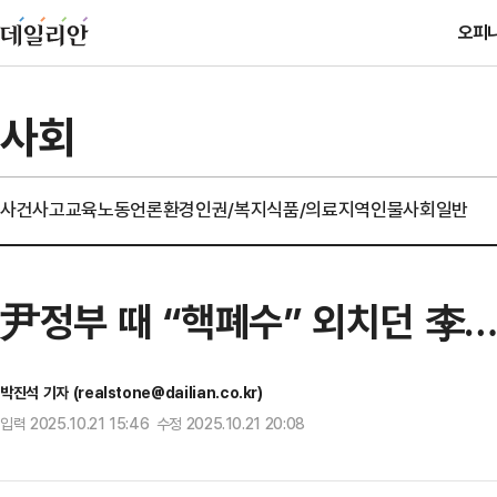
오피
사회
사건사고
교육
노동
언론
환경
인권/복지
식품/의료
지역
인물
사회일반
尹정부 때 “핵폐수” 외치던 李…
박진석 기자 (realstone@dailian.co.kr)
입력 2025.10.21 15:46 수정 2025.10.21 20:08