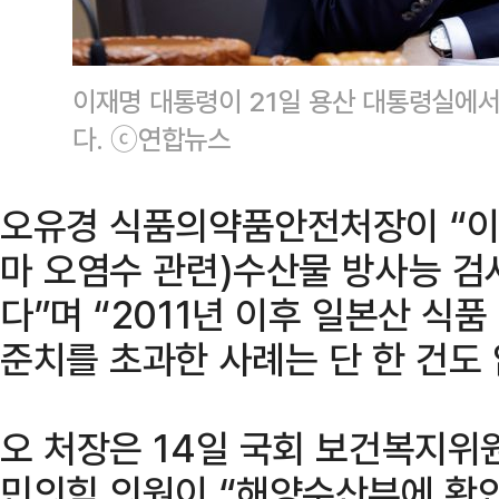
이재명 대통령이 21일 용산 대통령실에
다. ⓒ연합뉴스
오유경 식품의약품안전처장이 “이
마 오염수 관련)수산물 방사능 검
다”며 “2011년 이후 일본산 식
준치를 초과한 사례는 단 한 건도 
오 처장은 14일 국회 보건복지위
민의힘 의원이 “해양수산부에 확인