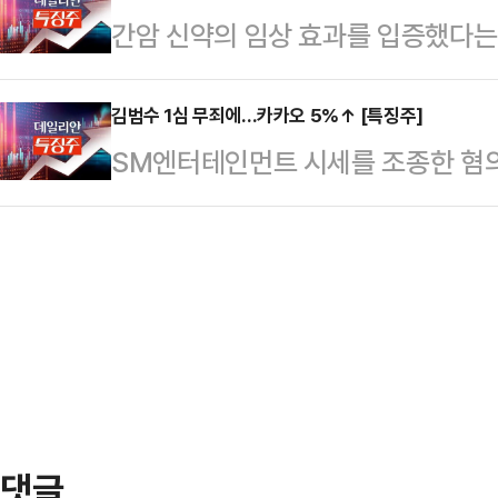
간암 신약의 임상 효과를 입증했다는 
6000원까지 치솟아 52주 신고가를
용기를 제대로 세척하지 않고 버려 9만
름세를 보이고 있다.한국거래소에 따르
대비 4.45%(5100원) 오른 11만9
부…
에서 HLB는 전 거래일 대비 7.77
김범수 1심 무죄에…카카오 5%↑ [특징주]
만9700원까지 올라 52주 신고가를
SM엔터테인먼트 시세를 조종한 혐의
4만6800원에 거래되기도 했다.같은
서 열리는 아시아·태평양경제협력체(
쇄신위원장이 1심에서 무죄를 선고받
전장보다 4.05% 오른 1만4910원
다.한국거래소에 따르면, 이날 오전 
지 오르기도 했다.HLB는 개발 중인
거래일 대비 5.10% 오른 6만180
지인 '란셋(The Lancet)'에 게
까지 오르기도 했다.법원이 시세 조
가 강하게 반응하는 모양새다.서울남
는 이날 오전 자본시장법 위반 혐의로
했다.김 위원장은…
댓글