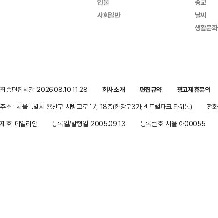
인물
종교
사회일반
날씨
생활문화
최종편집시간: 2026.08.10 11:28
회사소개
편집규약
광고제휴문의
주소 : 서울특별시 용산구 서빙고로 17, 18층(한강로3가,센트럴파크 타워동)
전화 
제호: 데일리안
등록일/발행일: 2005.09.13
등록번호: 서울 아00055