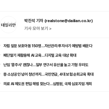
박진석 기자 (realstone@dailian.co.kr)
기사 모아 보기 >
자립 앞둔 보호아동 150명…자산관리·투자사기 예방법 배운다
폐단말기 재활용해 AI 교육…디지털 교육 대상 확대
난임 '콩주사' 괜찮나…일부 연구서 유산율 높고 기형 우려도
중·소상공인 넘어 청년까지…국민연금, 4대 보험 순회교육 확대
의료 AI 제도권 편입 해법 찾는다…심평원, 국제 심포지엄 개최