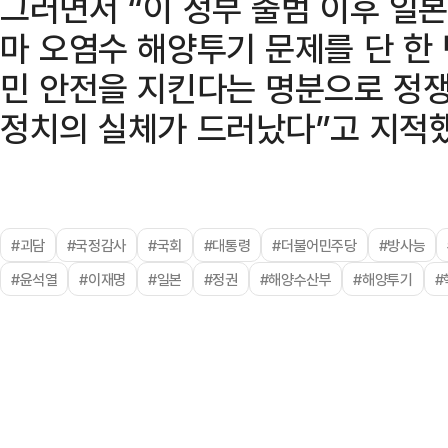
그러면서 “이 정부 출범 이후 
마 오염수 해양투기 문제를 단 한
민 안전을 지킨다는 명분으로 정
정치의 실체가 드러났다”고 지적했
#괴담
#국정감사
#국회
#대통령
#더불어민주당
#방사능
#윤석열
#이재명
#일본
#정권
#해양수산부
#해양투기
#