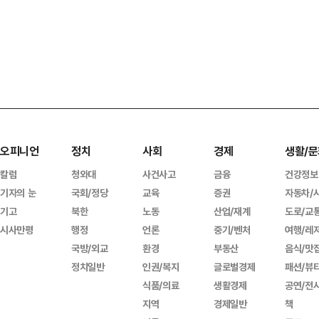
오피니언
정치
사회
경제
생활/문
칼럼
청와대
사건사고
금융
건강정보
기자의 눈
국회/정당
교육
증권
자동차/
기고
북한
노동
산업/재계
도로/교
시사만평
행정
언론
중기/벤처
여행/레
국방/외교
환경
부동산
음식/맛
정치일반
인권/복지
글로벌경제
패션/뷰
식품/의료
생활경제
공연/전
지역
경제일반
책