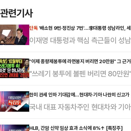
관련기사
단독
'배소현 9번·정진상 7번'…李대통령 성남라인, 
이재명 대통령과 핵심 측근들이 성남시
들여 업무용 휴대전화를 빈번하게 교
통령실 제1부속실장이 국정감사 기간
"이제 종량제봉투에 라면봉지 버리면 20만원" 그 근
"쓰레기 봉투에 볼펜 버리면 80만원"
사안과도 무관치 않다는 분석이다.
만원 과태료"최근 유튜브를 중심으로
김장겸 국민의힘 의원이 21일 성남
가짜 뉴스가 확산하고 있다.20일 
한미 관세 인하 기대감에…현대차·기아 나란히 신고가 
직 7급으로 근무했던 배소현 씨는 20
국내 대표 자동차주인 현대차와 기아가
부 유튜브 영상에 대해 "사실이 아니
를 사용하며 9차례나 기기를 변경했
일 한국거래소에 따르면 이날 오전 1
된 것으로 보이는 한 유튜브 영상에는
부터 동행한 측근이다. …
7.06%(1만7500원) 오른 26만5
HLB, 간암 신약 임상 효과 소식에 8%↑ [특징주]
원'이라는 인물이 나와 '라면·과자 봉