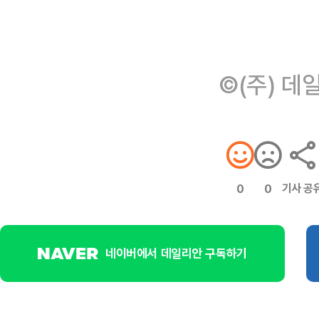
©(주) 데
기사 공
0
0
네이버에서 데일리안 구독하기