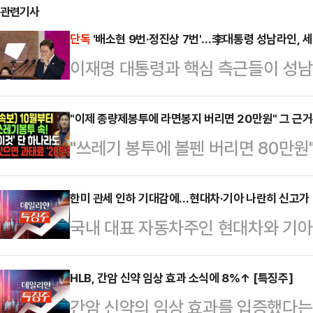
관련기사
단독
'배소현 9번·정진상 7번'…李대통령 성남라인, 
이재명 대통령과 핵심 측근들이 성남시
들여 업무용 휴대전화를 빈번하게 교
통령실 제1부속실장이 국정감사 기간
"이제 종량제봉투에 라면봉지 버리면 20만원" 그 근
"쓰레기 봉투에 볼펜 버리면 80만원"
사안과도 무관치 않다는 분석이다.
만원 과태료"최근 유튜브를 중심으로
김장겸 국민의힘 의원이 21일 성남
가짜 뉴스가 확산하고 있다.20일 
한미 관세 인하 기대감에…현대차·기아 나란히 신고가 
직 7급으로 근무했던 배소현 씨는 20
국내 대표 자동차주인 현대차와 기아가
부 유튜브 영상에 대해 "사실이 아니
를 사용하며 9차례나 기기를 변경했
일 한국거래소에 따르면 이날 오전 1
된 것으로 보이는 한 유튜브 영상에는
부터 동행한 측근이다. …
7.06%(1만7500원) 오른 26만5
HLB, 간암 신약 임상 효과 소식에 8%↑ [특징주]
원'이라는 인물이 나와 '라면·과자 봉
간암 신약의 임상 효과를 입증했다는 
6000원까지 치솟아 52주 신고가를
용기를 제대로 세척하지 않고 버려 9만