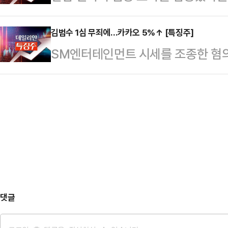
름세를 보이고 있다.한국거래소에 따르
대비 4.45%(5100원) 오른 11만9
부…
에서 HLB는 전 거래일 대비 7.77
김범수 1심 무죄에…카카오 5%↑ [특징주]
만9700원까지 올라 52주 신고가를
SM엔터테인먼트 시세를 조종한 혐의
4만6800원에 거래되기도 했다.같은
서 열리는 아시아·태평양경제협력체(
쇄신위원장이 1심에서 무죄를 선고받
전장보다 4.05% 오른 1만4910원
다.한국거래소에 따르면, 이날 오전 
지 오르기도 했다.HLB는 개발 중인
거래일 대비 5.10% 오른 6만180
지인 '란셋(The Lancet)'에 게
까지 오르기도 했다.법원이 시세 조
가 강하게 반응하는 모양새다.서울남
는 이날 오전 자본시장법 위반 혐의로
했다.김 위원장은…
댓글