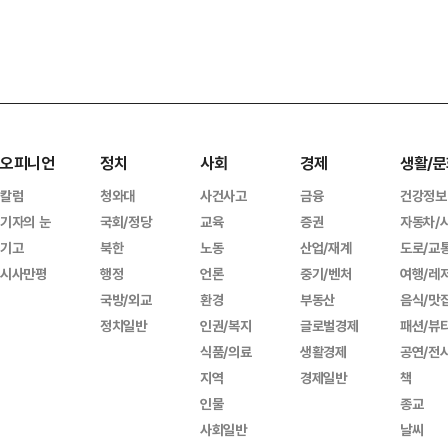
오피니언
정치
사회
경제
생활/문
칼럼
청와대
사건사고
금융
건강정보
기자의 눈
국회/정당
교육
증권
자동차/
기고
북한
노동
산업/재계
도로/교
시사만평
행정
언론
중기/벤처
여행/레
국방/외교
환경
부동산
음식/맛
정치일반
인권/복지
글로벌경제
패션/뷰
식품/의료
생활경제
공연/전
지역
경제일반
책
인물
종교
사회일반
날씨