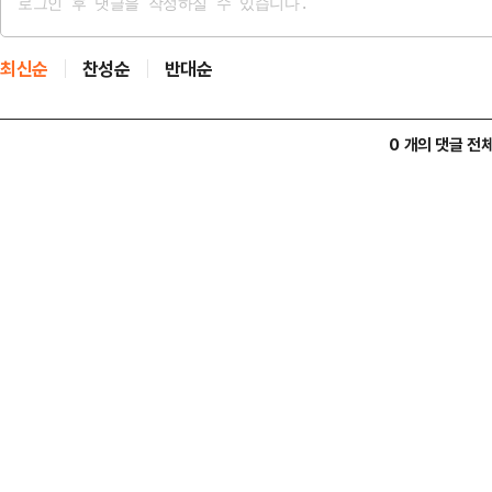
최신순
찬성순
반대순
0 개의 댓글 전