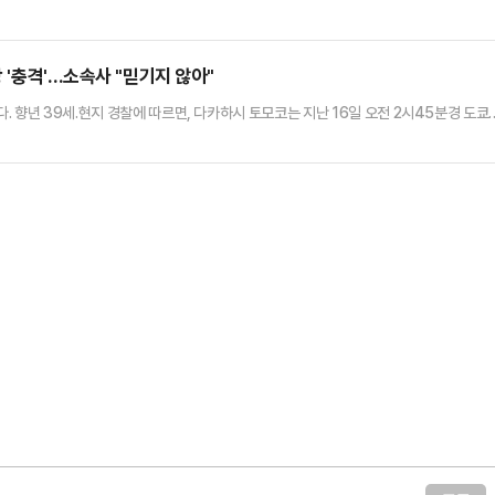
혐의로 5개 재판을 받고 있는 이 대통령이 최대 22명에 달하는 대법관을 임명하게 되는 만
들려는 의도가 명백하다는 이유에서다. 당내에선 민주당이 이를 완성하기 위해 조희대 대
'4심제'로 일컬어지는 재판소원제 도입을 당 지도부가 직접 추진하겠…
 '충격'…소속사 "믿기지 않아"
 향년 39세.현지 경찰에 따르면, 다카하시 토모코는 지난 16일 오전 2시45분경 도쿄
여 사망했다. 당시 길에 쓰러져 있던 다카하시 토모코는 지나가던 행인에 의해 발견됐으나
 프로덕션은 "소속 배우 다카하시 토모코가 교통사고로 급히 세상을 떠났다"고 밝혔다.소
다. 받아들이기 어려운 심정이다"며 "다카하시 토모코는 당사의 창…