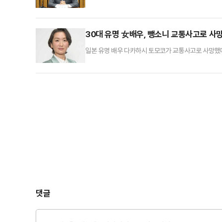
법장악안'이라고 규정하며 맹폭을 퍼붓고 있다. 12개 
큼, 대법원을 '이 대통령의 노후사법보험기관'으로 만
원장에 대한 압박을 지속하는 것은 물론이고, 사실상 
30대 유명 女배우, 뺑소니 교통사고로 사망
일본 유명 배우 다카하시 토모코가 교통사고로 사망했다.
네리마구에서 자전거를 타다가 뒤에서 오는 차량에 치
이미 숨을 거둔 상태였다.다카하시 토모코의 소속사 원
속사는 "너무나 갑작스러운 일이라 아직도 믿기지 않는
댓글