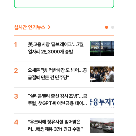
실시간 인기뉴스
1
6
美 고용시장 '급브레이크'…7월
'7
일자리 2만3000개 증발
나…
2
7
오세훈 "與 적반하장 도 넘어…공
[인
급절벽 만든 건 민주당"
인사
3
8
"실리콘밸리 출신 강사 초빙"…금
코스
투협, 챗GPT·파이썬 금융 데이터
선 
분석 과정 개설
4
9
“우크라에 정유시설 얻어맞은
'국
러…韓정제유 3만t 긴급 수혈”
에 