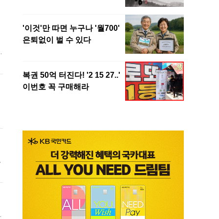
이
보
과
사