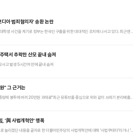
보디아 범죄혐의자' 송환 논란
대학생 사건을 계기로 정부는 한국인 구출을 위한 대대적인 조치에 나서고 있다. 최근엔 
 여당에선 "정부와 외교 당국의 신속한 대응"이라는 평가가 나왔다. 다만 '송환 쇼'라고 
 실제 납치·감금된 우리 청년의 구출은 이뤄지지 않았다는 주장이다. '캄보디아 한국인 구
 분위기다.국민의힘은 20일 캄보디아에 구금된 한국인 64명이…
 주택서 추락한 산모 끝내 숨져
모사고 발생 5시간여 만에 끝내 숨져
원" 그 근거는
 종량제 봉투에 버려 20만원 과태료"최근 유튜브를 중심으로 위와 같이 쓰레기 분리배출
경부는 가짜 내용을 담은 일부 유튜브 영상에 대해 "사실이 아니다"라고 밝혔다.인공지능
'구청 환경과에서 25년간 일한 공무원'이라는 인물이 나와 '라면·과자 봉지를 종량제 봉투에
9만원', '볼펜을 버려 80만원' 등 과태료를 부…
, '與 사법개혁안' 맹폭
로 늘리겠단 내용을 골자로 한 더불어민주당의 사법개혁안에 대해 '사법쿠데타'라거나 '