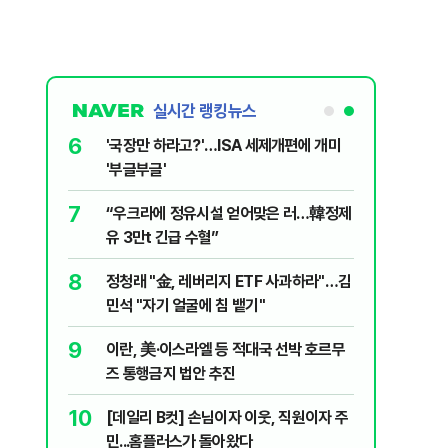
실시간 랭킹뉴스
6
놀이장서 구렁
'국장만 하라고?'…ISA 세제개편에 개미
'부글부글'
7
문가가 경고한
“우크라에 정유시설 얻어맞은 러…韓정제
유 3만t 긴급 수혈”
8
 외치자…與
정청래 "金, 레버리지 ETF 사과하라"…김
하라"
민석 "자기 얼굴에 침 뱉기"
9
통령과 1년
이란, 美·이스라엘 등 적대국 선박 호르무
즈 통행금지 법안 추진
10
분기배당…추
[데일리 B컷] 손님이자 이웃, 직원이자 주
민...홈플러스가 돌아왔다