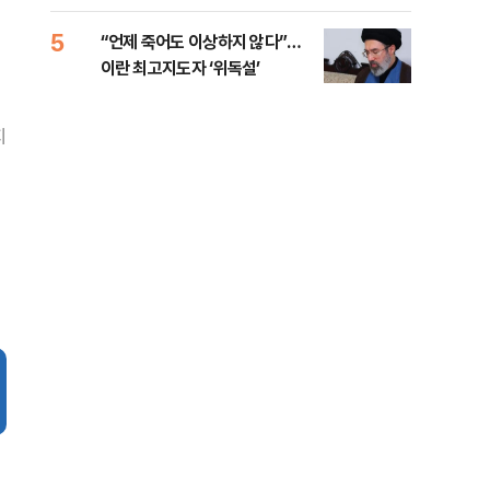
5
10
“언제 죽어도 이상하지 않다”…
[코
이란 최고지도자 ‘위독설’
관망
지