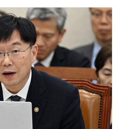
1
[속보] '길이 1.5m' 안동 물
이 출몰…한때 시민 대피 소동
2
"편해서 매일 신었는데"...전
'크록스'의 숨은 위험
3
송영길·김민석, '조희대 탄핵'
법사위원들 "즉시 대법관 제청
4
박지원이 본 호남 당심…"李대
함께한 김민석에 갈 것"
5
SK하이닉스, 주당 375원 
가 주주환원책 3분기 발표