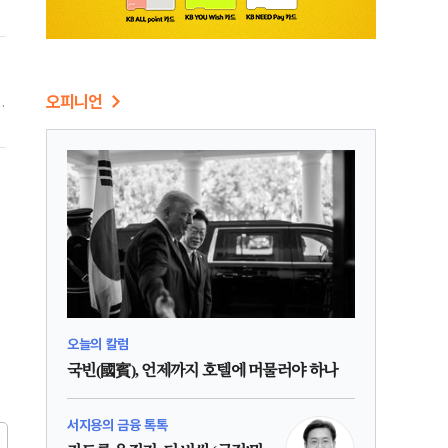
법
오피니언
도
오늘의 칼럼
국빈(國賓), 언제까지 호텔에 머물러야 하나
서지용의 금융 톡톡