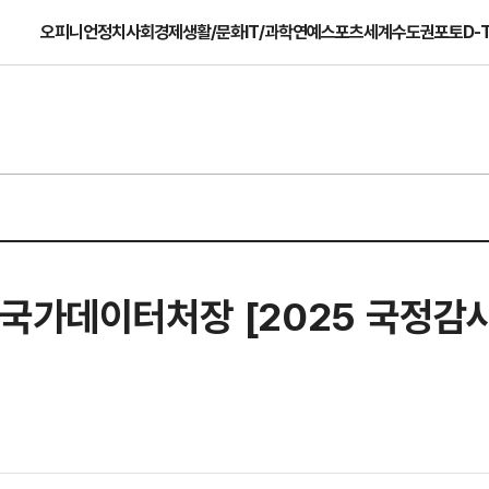
오피니언
정치
사회
경제
생활/문화
IT/과학
연예
스포츠
세계
수도권
포토
D-
국가데이터처장 [2025 국정감사