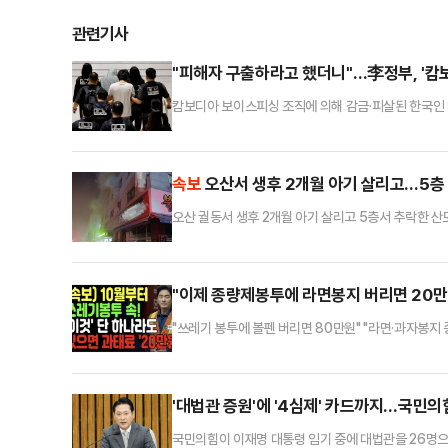
관련기사
"피해자 구출하라고 했더니"…李정부, '캄
캄보디아 보이스피싱 조직에 의해 감금·피살된 한국인 
민 당국에 구금된 60여명을 전세기를 통해 송환하면서,
는 시각도 존재한다. 인터폴 적색수배자가 포함된 탓에
출'을 둘러싼 진실공방에 정부 책임론 공방은 거세지는
속보
오산서 생후 2개월 아기 살리고…5층
오산 궐동서 생후 2개월 아기 살리고 5층서 추락한 산
"이제 종량제봉투에 라면봉지 버리면 20만
"쓰레기 봉투에 볼펜 버리면 80만원" "라면·과자봉지
관련된 가짜 뉴스가 확산하고 있다.20일 기후에너지환
(AI)으로 제작된 것으로 보이는 한 유튜브 영상에는 
버려 20만원', '두부 용기를 제대로 세척하지 않고 버려 
'대법관 증원'에 '4심제' 카드까지…국민의힘
국민의힘이 이재명 대통령 임기 중에 대법관을 26명으