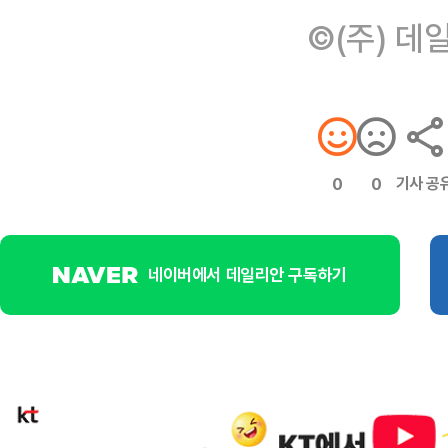
©(주) 데
기사 공
0
0
네이버에서 데일리안 구독하기