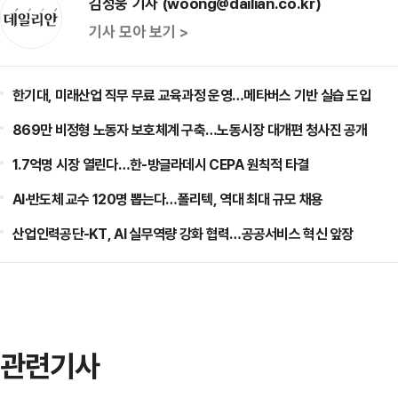
김성웅 기자 (woong@dailian.co.kr)
기사 모아 보기 >
한기대, 미래산업 직무 무료 교육과정 운영…메타버스 기반 실습 도입
869만 비정형 노동자 보호체계 구축…노동시장 대개편 청사진 공개
1.7억명 시장 열린다…한-방글라데시 CEPA 원칙적 타결
AI·반도체 교수 120명 뽑는다…폴리텍, 역대 최대 규모 채용
산업인력공단-KT, AI 실무역량 강화 협력…공공서비스 혁신 앞장
관련기사