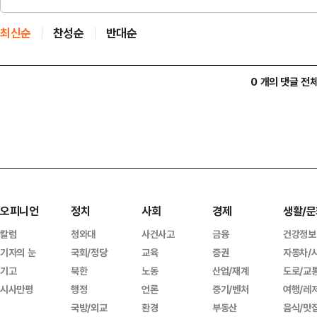
최신순
찬성순
반대순
0 개의 댓글 전
오피니언
정치
사회
경제
생활/문
칼럼
청와대
사건사고
금융
건강정보
기자의 눈
국회/정당
교육
증권
자동차/
기고
북한
노동
산업/재계
도로/교
시사만평
행정
언론
중기/벤처
여행/레
국방/외교
환경
부동산
음식/맛