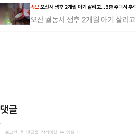
계좌를 연결하거나 충전을 통해 실물
속보
오산서 생후 2개월 아기 살리고…5층 주택서 추락
원'이라는 인물이 나와 '라면·과자 봉
오산 궐동서 생후 2개월 아기 살리고
편하게 결제할 수 있고, 결제 시마다
용기를 제대로 세척하지 않고 버려 9만
만에 끝내 숨져
사용할 수 있는 간편결제 서비스다.
부…
스 출시에 맞춰 전용 예금상품과 다
니 우리 통장'은 입출금이 자유로운 
3.5% 금리를 …
댓글