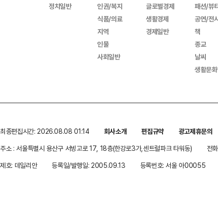
정치일반
인권/복지
글로벌경제
패션/뷰
식품/의료
생활경제
공연/전
지역
경제일반
책
인물
종교
사회일반
날씨
생활문화
최종편집시간: 2026.08.08 01:14
회사소개
편집규약
광고제휴문의
주소 : 서울특별시 용산구 서빙고로 17, 18층(한강로3가,센트럴파크 타워동)
전화 
제호: 데일리안
등록일/발행일: 2005.09.13
등록번호: 서울 아00055