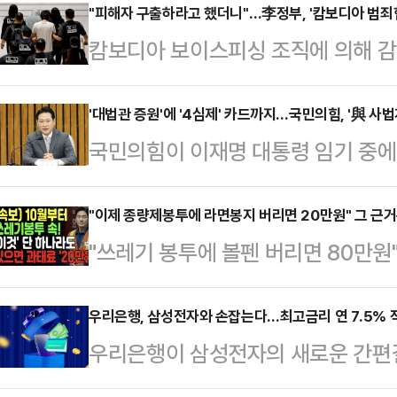
"피해자 구출하라고 했더니"…李정부, '캄보디아 범죄
캄보디아 보이스피싱 조직에 의해 감
정부는 한국인 구출을 위한 대대적인
에 구금된 60여명을 전세기를 통해 
'대법관 증원'에 '4심제' 카드까지…국민의힘, '與 사
국민의힘이 이재명 대통령 임기 중에
의 신속한 대응"이라는 평가가 나왔다.
자로 한 더불어민주당의 사법개혁안에
한다. 인터폴 적색수배자가 포함된 
안'이라고 규정하며 맹폭을 퍼붓고 있
"이제 종량제봉투에 라면봉지 버리면 20만원" 그 근
은 이뤄지지 않았다는 주장이다. '캄
"쓰레기 봉투에 볼펜 버리면 80만원"
이 대통령이 최대 22명에 달하는 대
에 정부 책임론 공방은 거세지는 분
만원 과태료"최근 유튜브를 중심으로
대통령의 노후사법보험기관'으로 만
금된 한국인 64명이…
가짜 뉴스가 확산하고 있다.20일 
우리은행, 삼성전자와 손잡는다…최고금리 연 7.5% 
당내에선 민주당이 이를 완성하기 위
우리은행이 삼성전자의 새로운 간편결
부 유튜브 영상에 대해 "사실이 아니
하는 것은 물론이고, 사실상 '4심제
금융서비스 운영 사업자로 단독 선정
된 것으로 보이는 한 유튜브 영상에는
도부가 직접 추진하겠…