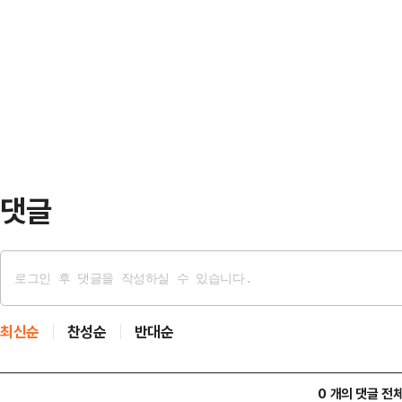
스 출시에 맞춰 전용 예금상품과 다
니 우리 통장'은 입출금이 자유로운 
3.5% 금리를 …
댓글
최신순
찬성순
반대순
0 개의 댓글 전