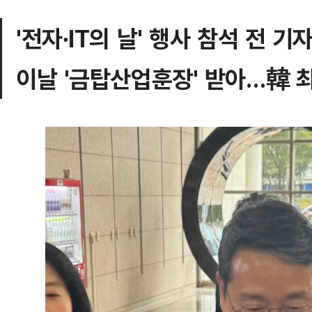
'전자∙IT의 날' 행사 참석 전 
이날 '금탑산업훈장' 받아…韓 