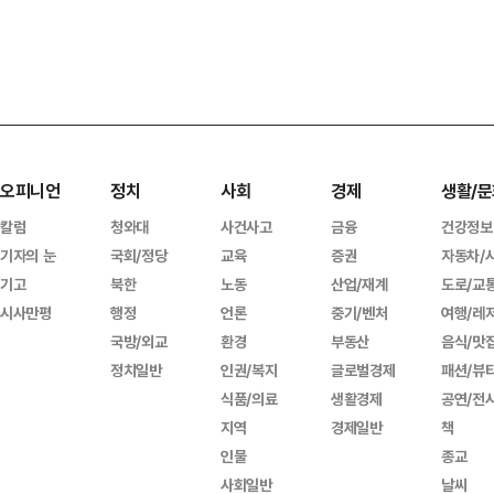
오피니언
정치
사회
경제
생활/문
칼럼
청와대
사건사고
금융
건강정보
기자의 눈
국회/정당
교육
증권
자동차/
기고
북한
노동
산업/재계
도로/교
시사만평
행정
언론
중기/벤처
여행/레
국방/외교
환경
부동산
음식/맛
정치일반
인권/복지
글로벌경제
패션/뷰
식품/의료
생활경제
공연/전
지역
경제일반
책
인물
종교
사회일반
날씨