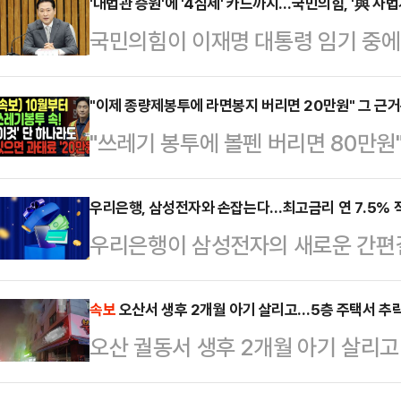
에 구금된 60여명을 전세기를 통해 
'대법관 증원'에 '4심제' 카드까지…국민의힘, '與 사
국민의힘이 이재명 대통령 임기 중에
의 신속한 대응"이라는 평가가 나왔다.
자로 한 더불어민주당의 사법개혁안에
한다. 인터폴 적색수배자가 포함된 
안'이라고 규정하며 맹폭을 퍼붓고 있
"이제 종량제봉투에 라면봉지 버리면 20만원" 그 근
은 이뤄지지 않았다는 주장이다. '캄
"쓰레기 봉투에 볼펜 버리면 80만원"
이 대통령이 최대 22명에 달하는 대
에 정부 책임론 공방은 거세지는 분
만원 과태료"최근 유튜브를 중심으로
대통령의 노후사법보험기관'으로 만
금된 한국인 64명이…
가짜 뉴스가 확산하고 있다.20일 
우리은행, 삼성전자와 손잡는다…최고금리 연 7.5% 
당내에선 민주당이 이를 완성하기 위
우리은행이 삼성전자의 새로운 간편결
부 유튜브 영상에 대해 "사실이 아니
하는 것은 물론이고, 사실상 '4심제
금융서비스 운영 사업자로 단독 선정
된 것으로 보이는 한 유튜브 영상에는
도부가 직접 추진하겠…
계좌를 연결하거나 충전을 통해 실물
속보
오산서 생후 2개월 아기 살리고…5층 주택서 추락
원'이라는 인물이 나와 '라면·과자 봉
오산 궐동서 생후 2개월 아기 살리고
편하게 결제할 수 있고, 결제 시마다
용기를 제대로 세척하지 않고 버려 9만
만에 끝내 숨져
사용할 수 있는 간편결제 서비스다.
부…