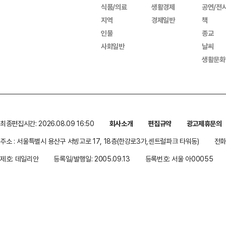
식품/의료
생활경제
공연/전
지역
경제일반
책
인물
종교
사회일반
날씨
생활문화
최종편집시간: 2026.08.09 16:50
회사소개
편집규약
광고제휴문의
주소 : 서울특별시 용산구 서빙고로 17, 18층(한강로3가,센트럴파크 타워동)
전화 
제호: 데일리안
등록일/발행일: 2005.09.13
등록번호: 서울 아00055