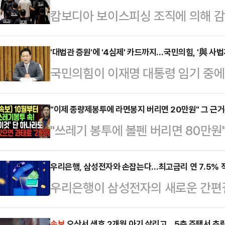
캄보디아 보이스피싱 조직에 의해 감
정부는 한국인 구출을 위한 대대적인
에 구금된 60여명을 전세기를 통해 
'대법관 증원'에 '4심제' 카드까지…국민의힘, '與 사
국민의힘이 이재명 대통령 임기 중에
의 신속한 대응"이라는 평가가 나왔다.
자로 한 더불어민주당의 사법개혁안에
한다. 인터폴 적색수배자가 포함된 
안'이라고 규정하며 맹폭을 퍼붓고 있
"이제 종량제봉투에 라면봉지 버리면 20만원" 그 근
은 이뤄지지 않았다는 주장이다. '캄
"쓰레기 봉투에 볼펜 버리면 80만원"
이 대통령이 최대 22명에 달하는 대
에 정부 책임론 공방은 거세지는 분
만원 과태료"최근 유튜브를 중심으로
대통령의 노후사법보험기관'으로 만
금된 한국인 64명이…
가짜 뉴스가 확산하고 있다.20일 
우리은행, 삼성전자와 손잡는다…최고금리 연 7.5% 
당내에선 민주당이 이를 완성하기 위
우리은행이 삼성전자의 새로운 간편결
부 유튜브 영상에 대해 "사실이 아니
하는 것은 물론이고, 사실상 '4심제
금융서비스 운영 사업자로 단독 선정
된 것으로 보이는 한 유튜브 영상에는
도부가 직접 추진하겠…
속보
오산서 생후 2개월 아기 살리고…5층 주택서 추락