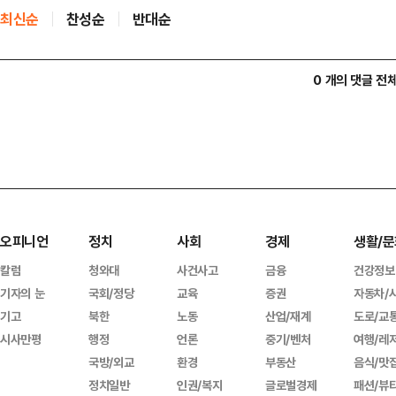
최신순
찬성순
반대순
0 개의 댓글 전
오피니언
정치
사회
경제
생활/문
칼럼
청와대
사건사고
금융
건강정보
기자의 눈
국회/정당
교육
증권
자동차/
기고
북한
노동
산업/재계
도로/교
시사만평
행정
언론
중기/벤처
여행/레
국방/외교
환경
부동산
음식/맛
정치일반
인권/복지
글로벌경제
패션/뷰