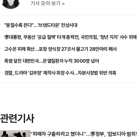
기사 모아 보기 >
"뭉칠수록 뜬다"…'브랜드타운' 전성시대
李대통령, 부동산 '공급 절벽' 타개 총력전, 국민의힘, '청년 지지' 사수 위해
고수온 피해 확산…포항 양식장 27곳서 물고기 28만마리 폐사
폭염 덮친 대한민국…온열질환자 누적 3000명 넘어
경찰, 드라마 '김부장' 제작사 회장 수사…자본시장법 위반 의혹
관련기사
"피해자 구출하라고 했더니"…李정부, '캄보디아 범죄