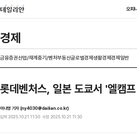
오피
경제
금융
증권
산업/재계
중기/벤처
부동산
글로벌경제
생활경제
경제일반
롯데벤처스, 일본 도쿄서 '엘캠프 
이나영 기자 (ny4030@dailian.co.kr)
입력 2025.10.21 11:30 수정 2025.10.21 11:30