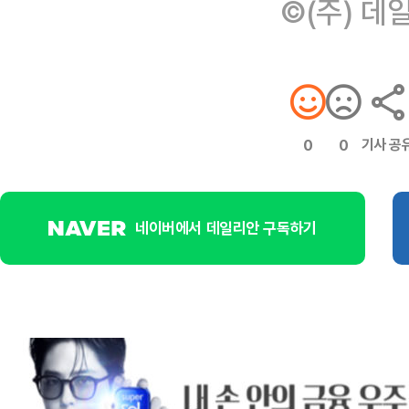
©(주) 데
기사 공
0
0
네이버에서 데일리안 구독하기