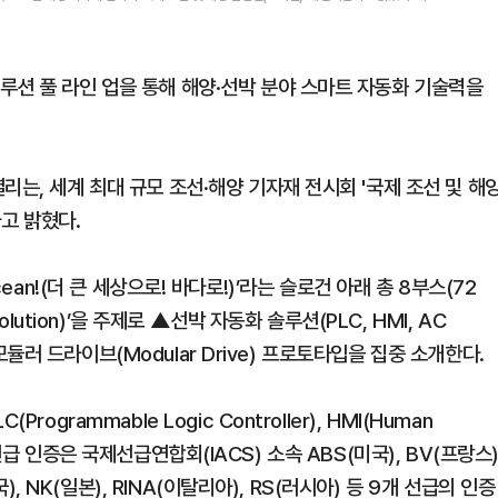
루션 풀 라인 업을 통해 해양·선박 분야 스마트 자동화 기술력을
리는, 세계 최대 규모 조선·해양 기자재 전시회 '국제 조선 및 해
다고 밝혔다.
e ocean!(더 큰 세상으로! 바다로!)’라는 슬로건 아래 총 8부스(72
olution)’을 주제로 ▲선박 자동화 솔루션(PLC, HMI, AC
 ▲모듈러 드라이브(Modular Drive) 프로토타입을 집중 소개한다.
grammable Logic Controller), HMI(Human
9대 선급 인증은 국제선급연합회(IACS) 소속 ABS(미국), BV(프랑스)
국), NK(일본), RINA(이탈리아), RS(러시아) 등 9개 선급의 인증