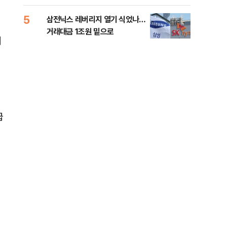
5
10
삼전닉스 레버리지 열기 식었나…
이란
거래대금 1조원 밑으로
쉽지
의
급
기