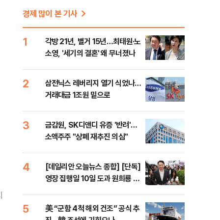
경제 많이 본 기사
1
각방 21년, 별거 15년…최태원·노
소영, '세기의 결혼' 왜 무너졌나
2
삼전닉스 레버리지 열기 식었나…
거래대금 1조원 밑으로
3
금감원, SK디앤디 유증 '반려'…
소액주주 "상폐 재추진 의심"
4
[데일리안 오늘뉴스 종합] [단독]
영장 집행일 10일 도과 원희룡 포
렌식 시도한 특검…"위법 증거 수
지
집" 지적, 각방 21년, 별거 15년…
5
美 “군함 4척 해외 건조” 공식 추
최태원·노소영, '세기의 결혼' 왜