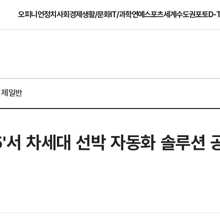
오피니언
정치
사회
경제
생활/문화
IT/과학
연예
스포츠
세계
수도권
포토
D-
경제일반
5'서 차세대 선박 자동화 솔루션 