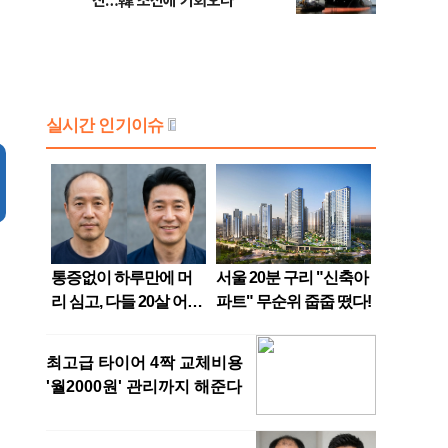
진…韓 조선에 기회오나
무너졌나 등