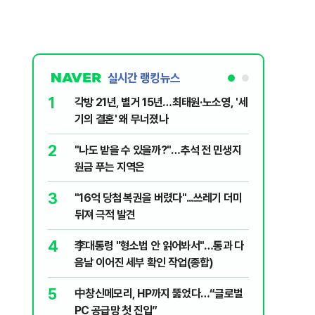
실시간 랭킹뉴스
1
6
각방 21년, 별거 15년…최태원·노소영, '세
선거 겨냥
기의 결혼' 왜 무너졌나
명 정부
2
7
"나도 받을 수 있을까?"…추석 전 민생지
[데일리안
원금 푸는 지역은
행일 10
검…"위법
3
8
"16억 당첨 복권을 버렸다"...쓰레기 더미
한동훈, 
거 15년
뒤져 극적 발견
거래' 주
무너졌나
4
9
李대통령 "형소법 안 읽어봐서"…통과 다
우크라 "
음날 이어진 세부 확인 작업(종합)
화"…에
5
10
中창신메모리, HP까지 뚫었다…“글로벌
[코인뉴스
PC 공급망 첫 진입”
못 오를