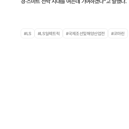
경·스마트 선박 시대를 여는데 기여하겠다”고 말했다.
#LS
#LS일렉트릭
#국제조선및해양산업전
#코마린