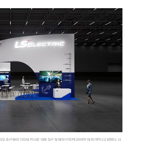
모 조선·해양 기자재 전시회 '국제 조선 및 해양 산업전(코마린)'에 참가한다고 밝혔다. 사