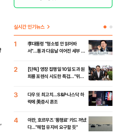
실시간 인기뉴스
1
6
李대통령 "형소법 안 읽어봐
부동
양
서"…통과 다음날 이어진 세부 확
개편
인 작업(종합)
2
7
[단독] 영장 집행일 10일 도과 원
폭염
희룡 포렌식 시도한 특검…"위법
난으
증거 수집" 지적
것"
3
8
다우 또 최고치…S&P·나스닥 하
국민
락에 美증시 혼조
파장
4
9
이란, 호르무즈 '통행료' 카드 꺼냈
[오
,
다…"해협 유지비 요구할 듯"
동산