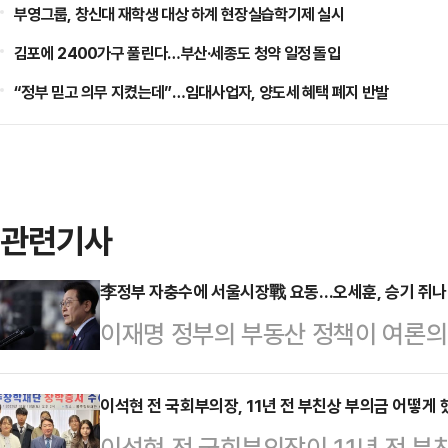
부영그룹, 창신대 재학생 대상 하계 현장실습학기제 실시
김포에 2400가구 풀린다…부산·세종도 청약 일정 돌입
“정부 믿고 의무 지켰는데”…임대사업자, 양도세 혜택 폐지 반발
관련기사
李정부 자충수에 서울시장戰 요동…오세훈, 승기 쥐나
이재명 정부의 부동산 정책이 여론의
가 국민의힘에 유리하게 작용할 것이
대한 불만 여론이 확산 조짐을 보이
이석현 전 국회부의장, 11년 전 부친상 부의금 어떻게
이석현 전 국회부의장이 11년 전 부