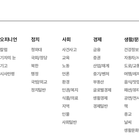
오피니언
정치
사회
경제
생활/문
칼럼
청와대
사건사고
금융
건강정보
기자의 눈
국회/정당
교육
증권
자동차/
기고
북한
노동
산업/재계
도로/교
시사만평
행정
언론
중기/벤처
여행/레
국방/외교
환경
부동산
음식/맛
정치일반
인권/복지
글로벌경제
패션/뷰
식품/의료
생활경제
공연/전
지역
경제일반
책
인물
종교
사회일반
날씨
생활문화