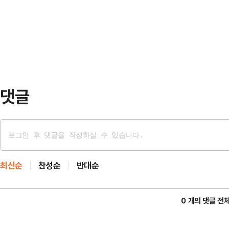
라고 칭하는 것이다. 세계 10위권 
사람들 중에선 고문·납치 등 강력 범
에는 놀랍고 부끄러운, 규제 일변도 
환을 피하려 했…
관리’라는 말을 썼다. 그럴듯한 경제
부동산 대책은 주택 시장 과열 양상을
리 조치다.…
댓글
최신순
찬성순
반대순
0 개의 댓글 전