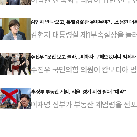
성된 반면, 여권에서는 위기감이 감
종잣돈으로 내놓아 설립된 봉주장학회
이스탯리서치가 주간조선의 의뢰로 10
만원의 장학금을 수여했다. 현역 국
김현지 안 나오고, 특별감찰관 유야무야?…조용한 대통
방식으로 실시한 후보 적합도 및 현
김현지 대통령실 제1부속실장을 둘
결혼식을 치르는 등 경조사와 관련한
지지를 얻어 차기 서울시장으로서 가
주말 내내 별다른 반응을 내지 않았다
이라는 전언이다.19일 정치권에 따
마를 공식화한 박주민 …
한 특별감찰관 임명 추진도 후속 조치
주진우 "문신 보고 놀라…피해자 구해오랬더니 범죄자
동의 장학회 사무실에서 제7차 장학
주진우 국민의힘 의원이 캄보디아 범
김현지 실장의 국감 증인 출석 여부는
25개 고교에서 학교장이 추천한 장
납치 등 강력 범죄에 깊숙이 관여했
장의 증인 채택을 논의할 국회 운영위
장학금을 수여받았다.이…
어려워질 것이라고 비판했다.19일 
李정부 부동산 계엄, 서울-경기 지선 필패 “예약”
권여당인 더불어민주당은 김 실장이 
이재명 정부가 부동산 계엄령을 선포했
에 "캄보디아에서 납치된 피해 국민
면 출석을 시키지 않겠다는 입장을 
받아야 수도권 주거 선호 지역에서 집
있던 64명을 무더기 송환했다"며 "
출석 관련 '국회…
공산당과 군사 평의회에서 나 총칼로
"캄보디아도 마다할 이유 없는 가장 