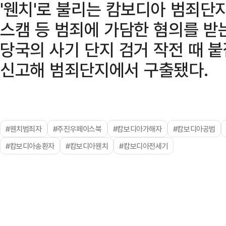
'웬치'로 불리는 캄보디아 범죄
스캠 등 범죄에 가담한 혐의를 받
당국의 사기 단지 검거 작전 때 붙
신고해 범죄단지에서 구출됐다.
#웬치범죄자
#주진우페이스북
#캄보디아가해자
#캄보디아공범
#캄보디아송환자
#캄보디아웬치
#캄보디아전세기