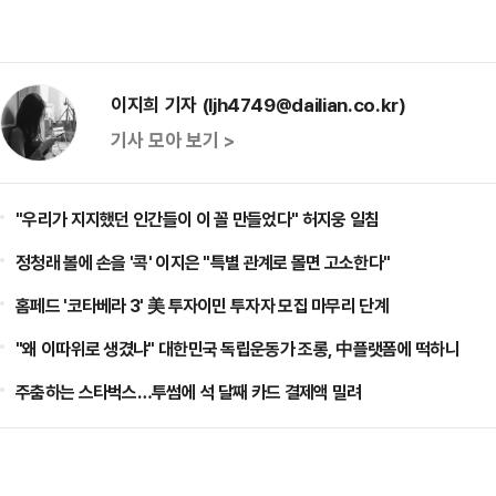
이지희 기자 (ljh4749@dailian.co.kr)
기사 모아 보기 >
"우리가 지지했던 인간들이 이 꼴 만들었다" 허지웅 일침
정청래 볼에 손을 '콕' 이지은 "특별 관계로 몰면 고소한다"
홈페드 '코타베라 3' 美 투자이민 투자자 모집 마무리 단계
"왜 이따위로 생겼냐" 대한민국 독립운동가 조롱, 中플랫폼에 떡하니
주춤하는 스타벅스…투썸에 석 달째 카드 결제액 밀려