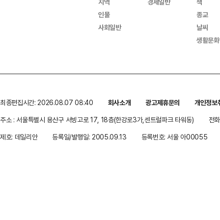
지역
경제일반
책
인물
종교
사회일반
날씨
생활문화
최종편집시간: 2026.08.07 08:40
회사소개
광고제휴문의
개인정보
주소 : 서울특별시 용산구 서빙고로 17, 18층(한강로3가,센트럴파크 타워동)
전화 
제호: 데일리안
등록일/발행일: 2005.09.13
등록번호: 서울 아00055