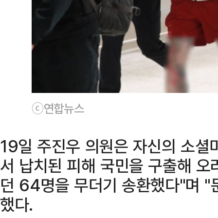
ⓒ연합뉴스
19일 주진우 의원은 자신의 소셜
서 납치된 피해 국민을 구출해 오
던 64명을 무더기 송환했다"며 
했다.