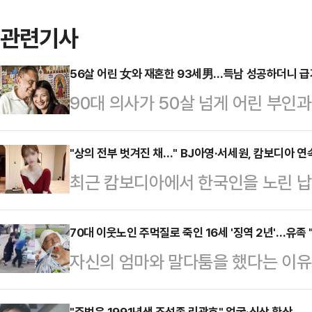
관련기사
56살 어린 女와 재혼한 93세男…득남 성공하더니 
90대 의사가 50살 넘게 어린 부인
있다. 이들은 두 번째 아이를 계획 
럴드선 등 외신에 따르면 존 레빈 박사
"상의 전부 벗겨진 채…" BJ아영·서세원, 캄보디아 
최근 캄보디아에서 한국인을 노린 납
인 베로니카와 2013년 사별했다. 그
년 전 고(故) BJ아영(본명 변아영)
은 2024년 65세의 나이에 루게릭
변씨는 지난 2023년 6월2일 지인
70대 이웃노인 주먹질로 죽인 16세 '징역 2년'…유족
던 중 언어학자인 루 옌잉 박사와 인연
자신의 엄마와 말다툼을 했다는 이유로
도 프놈펜 인근 칸달주의 한 공사장에
다. 레빈 박사와 루 박사와의 나이 차
지게 한 10대 남학생이 실형을 선고
태로 발견됐다.캄보디아 현지 경찰은
들…
"주범은 1991년생 조선족 리광호" 얼굴·신상 확산