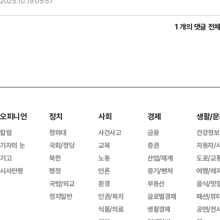
2025.10.19
05:57
1 개의 댓글 전
오피니언
정치
사회
경제
생활/문
칼럼
청와대
사건사고
금융
건강정보
기자의 눈
국회/정당
교육
증권
자동차/
기고
북한
노동
산업/재계
도로/교
시사만평
행정
언론
중기/벤처
여행/레
국방/외교
환경
부동산
음식/맛
정치일반
인권/복지
글로벌경제
패션/뷰
식품/의료
생활경제
공연/전