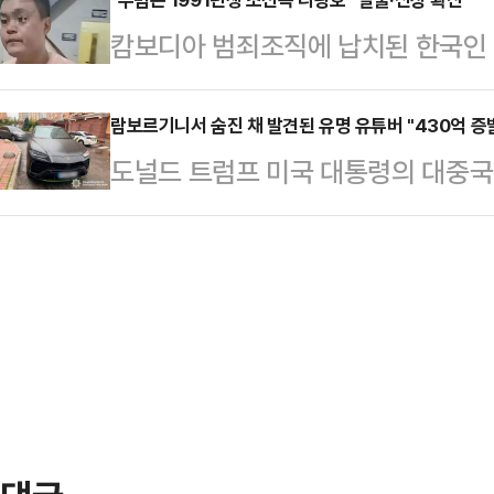
부는 상해치사 혐의로 기소된 A군(16)
체포했다. 이들은 변씨가 자신들이 
캄보디아 범죄조직에 납치된 한국인 
년을 선고하고 법정 구속했다. 폭행 
던 중 발작을 일으켜 사망했으며 이
생한 가운데 해당 사건 주범의 신상
게는 벌금 100만원을 선고했다.A군은
지만 시신 발견 …
다.16일 텔레그램 등 SNS에는 숨
람보르기니서 숨진 채 발견된 유명 유튜버 "430억 증
택가 거리에서 70대 남성 C씨의 얼
도널드 트럼프 미국 대통령의 대중국
로 알려진 조직원 리광호의 사진과 신
소됐다. B씨는 같은 날 C씨의 어깨
데 우크라이나에서 활동한 유명 암호
생으로 중국 길림성 훈춘시 출신으로 
으…
14일(현지시간) 글로벌 블록체인 
다. 최종 학력은 초등학교(소학교) 
이나 경찰은 콘스탄틴 갈리치(32)가
해한 혐의로 중국 국적 조직원 3명
르기니 차량 안에서 머리에 총상을 
때 함께 있었던 조직…
리치의 시신 옆에서 그의 이름으로 
"갈리치가 며칠 전 '재정적 어려움으
말했고, 작별 인사와 메…