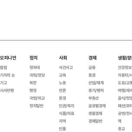
오피니언
정치
사회
경제
생활/문
칼럼
청와대
사건사고
금융
건강정보
기자의 눈
국회/정당
교육
증권
자동차/
기고
북한
노동
산업/재계
도로/교
시사만평
행정
언론
중기/벤처
여행/레
국방/외교
환경
부동산
음식/맛
정치일반
인권/복지
글로벌경제
패션/뷰
식품/의료
생활경제
공연/전
지역
경제일반
책
인물
종교