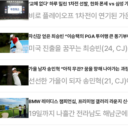
크 KBO 포스트시즌 PO 1차전 한
‘교체 없다’ 하루 밀린 1차전 선발, 한화 폰세 vs 삼성
비로 플레이오프 1차전이 연기된 가
취소됐다. 두 팀의 맞대결은 하루 뒤인
전 선발을 그대로 유지한다.17일 
올 시즌 가을 야구는 지난 5일 와일
2025 신한 SOL뱅크 KBO 포스트
자신감 얻은 최승빈 “이승택의 PGA 투어행 큰 동기부
정규 시즌 최종전이 하루 밀리면서 6
미국 진출을 꿈꾸는 최승빈(24, CJ
로 취소됐다. 두 팀의 맞대결은 하루 
와일드카드 결정전이 열린 대구에 비
경기도 파주에 위치한 서원밸리CC에서
다.당초 양 팀은 1차전 선발로 폰세
밀린…
투어 ‘더 채리티 오픈’ 2라운드서 
가을 남자 송민혁 “아직 무관? 꿈을 향해 나아가는 과
루 밀린 17일에도 두 투수가 예정대
선선한 가을이 되자 송민혁(21, CJ
그치며 컷 탈락 위기에 몰렸던 최승
시즌서 각각 상대와 마주해 단 한 점
도 파주에 위치한 서원밸리CC에서 열
7언더파 137타로 공동 8위에 랭크돼
있다…
‘더 채리티 오픈’ 2라운드서 4언더파
BMW 레이디스 챔피언십, 프리미엄 갤러리 라운지 신
과는 4타 차다.최승빈은 2라운드 후 
19일까지 나흘간 전라남도 해남군
타로 공동 3위에 랭크됐다. 선두인 이
머지는 다 버디였다. 사실 콘페리 
되는 국내 유일의 미국 여자프로골프(
의 송민혁은 프로 첫해였던 지난해 
온…