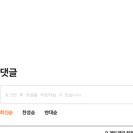
디스 챔피언십 2025’가 갤러리 경
네시스 포인트 9위, 상금 순위 13위
‘BMW 프로이데 라운지’를 새롭게
특히 하반기 들어 바짝 힘을 내고 있
운지, 1박 2일 갤러리 티켓 및 엑설
언십에 대한 골프팬들의 뜨거운 성원
로이데 라운지’는 갤러리들의 다이나
서비스와 편안…
댓글
최신순
찬성순
반대순
0 개의 댓글 전