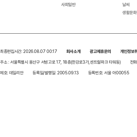
사회일반
날씨
생활문화
최종편집시간: 2026.08.07 00:17
회사소개
광고제휴문의
개인정보
주소 : 서울특별시 용산구 서빙고로 17, 18층(한강로3가,센트럴파크 타워동)
전화 
제호: 데일리안
등록일/발행일: 2005.09.13
등록번호: 서울 아00055