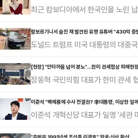
최근 캄보디아에서 한국인을 노린 납
년 전 고(故) BJ아영(본명 변아영)
변씨는 지난 2023년 6월2일 지인
람보르기니서 숨진 채 발견된 유명 유튜버 "430억 증
도널드 트럼프 미국 대통령의 대중국
도 프놈펜 인근 칸달주의 한 공사장에
데 우크라이나에서 활동한 유명 암호
태로 발견됐다.캄보디아 현지 경찰은
14일(현지시간) 글로벌 블록체인 
[현장] "안타까움 넘어 분노"…한미 관세협상 피해현
체포했다. 이들은 변씨가 자신들이 
장동혁 국민의힘 대표가 한미 관세 
이나 경찰은 콘스탄틴 갈리치(32)가
던 중 발작을 일으켜 사망했으며 이
을 찾아 현장의 생생한 목소리를 들
르기니 차량 안에서 머리에 총상을 
지만 시신 발견 …
명 정권의 대미 관세 협상이 사실상
이준석 "백해룡에 수사 전결권? 李대통령, 이상한 일에
리치의 시신 옆에서 그의 이름으로 
이준석 개혁신당 대표가 일명 '세관 
통해 기업의 든든한 울타리를 반드시
"갈리치가 며칠 전 '재정적 어려움으
지검(지검장 임은정)에 파견된 백해
대표는 16일 경남 창원 자동차 부
말했고, 작별 인사와 메…
"주범은 1991년생 조선족 리광호" 얼굴·신상 확산