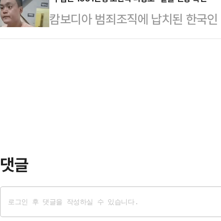
송치 등을 아우르는 이른바 '전결권'
공정을 둘러본 후 수출 기업 관계자
캄보디아 범죄조직에 납치된 한국인 
이상한 일에 보증을 서는 것 같다"고
리아의 직수출 국가는 미국이 40%로
생한 가운데 해당 사건 주범의 신상
을 통해 "국민들의 시선은 캄보디아에
영향을 받고 있는 …
다.16일 텔레그램 등 SNS에는 숨
마패를 손에 쥐여주면서 엉뚱한 방향
로 알려진 조직원 리광호의 사진과 신
"여권의 극성 지지층은 이미 윤석열
생으로 중국 길림성 훈춘시 출신으로 
하고 열광 …
다. 최종 학력은 초등학교(소학교) 
해한 혐의로 중국 국적 조직원 3명
때 함께 있었던 조직…
댓글