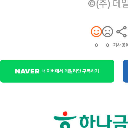
©(주) 데
기사 공
0
0
네이버에서 데일리안 구독하기