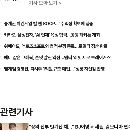
기사 모아 보기 >
중계권 치킨게임 발 뺀 SOOP…"수익성 확보에 집중"
카카오-삼성전자, 'AI 인재' 육성 협력…공동 해커톤 개최
위메이드, 액토즈소프트와 법적 분쟁 종료…로열티 정산 완료
애니 같은 그래픽, 손맛 살린 액션…엔씨 '리밋 제로 브레이커스'
엠게임 경영진, 자사주 1억원 규모 매입…"성장 자신감 반영"
관련기사
"상의 전부 벗겨진 채…" BJ아영·서세원, 캄보디아 