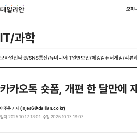
오피
IT/과학
모바일
인터넷/SNS
통신/뉴미디어
IT일반
보안/해킹
컴퓨터
게임/리뷰
카카오톡 숏폼, 개편 한 달만에 
이주은 기자 (jnjes6@dailian.co.kr)
입력 2025.10.17 18:01 수정 2025.10.17 18:07