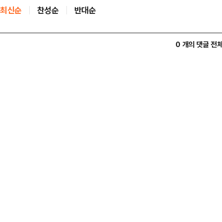
최신순
찬성순
반대순
0 개의 댓글 전