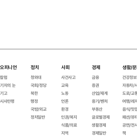
오피니언
정치
사회
경제
생활/문
칼럼
청와대
사건사고
금융
건강정보
기자의 눈
국회/정당
교육
증권
자동차/
기고
북한
노동
산업/재계
도로/교
시사만평
행정
언론
중기/벤처
여행/레
국방/외교
환경
부동산
음식/맛
정치일반
인권/복지
글로벌경제
패션/뷰
식품/의료
생활경제
공연/전
지역
경제일반
책