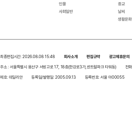
인물
종교
사회일반
날씨
생활문화
최종편집시간: 2026.08.08 15:48
회사소개
편집규약
광고제휴문의
주소 : 서울특별시 용산구 서빙고로 17, 18층(한강로3가,센트럴파크 타워동)
전화 
제호: 데일리안
등록일/발행일: 2005.09.13
등록번호: 서울 아00055