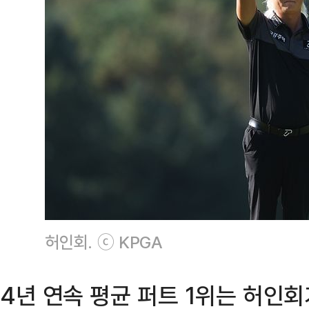
허인회. ⓒ KPGA
4년 연속 평균 퍼트 1위는 허인