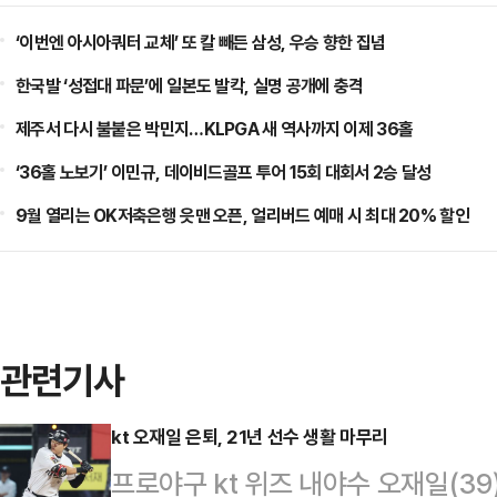
‘이번엔 아시아쿼터 교체’ 또 칼 빼든 삼성, 우승 향한 집념
한국발 ‘성접대 파문’에 일본도 발칵, 실명 공개에 충격
제주서 다시 불붙은 박민지…KLPGA 새 역사까지 이제 36홀
‘36홀 노보기’ 이민규, 데이비드골프 투어 15회 대회서 2승 달성
9월 열리는 OK저축은행 읏맨 오픈, 얼리버드 예매 시 최대 20% 할인
관련기사
kt 오재일 은퇴, 21년 선수 생활 마무리
프로야구 kt 위즈 내야수 오재일(39