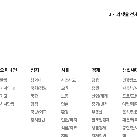
0 개의 댓글 전
오피니언
정치
사회
경제
생활/문
칼럼
청와대
사건사고
금융
건강정보
기자의 눈
국회/정당
교육
증권
자동차/
기고
북한
노동
산업/재계
도로/교
시사만평
행정
언론
중기/벤처
여행/레
국방/외교
환경
부동산
음식/맛
정치일반
인권/복지
글로벌경제
패션/뷰
식품/의료
생활경제
공연/전
지역
경제일반
책