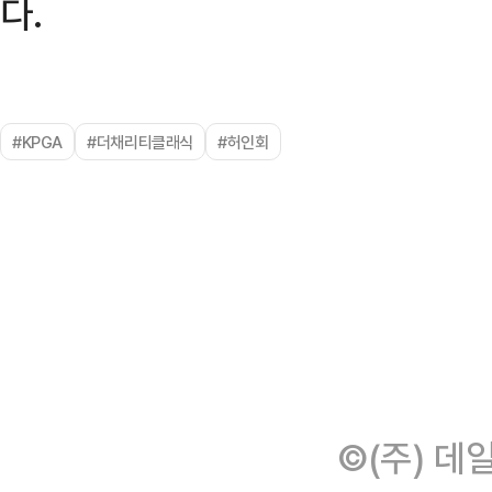
다.
#KPGA
#더채리티클래식
#허인회
©(주) 데