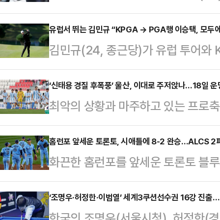
21년 선수 생활을 마무리하고 은퇴한
니콘스에서 데뷔해 히어로즈-두산 베
유럽서 뛰는 김민규 “KPGA → PGA행 이승택, 모두
김민규(24, 종근당)가 유럽 투어와
1491경기에 출전해 타율 0.273, 
날카로운 샷감을 잃지 않고 있다.김민
200홈런 이상을 기록한 거포이면서
밸리CC서 열린 2025 한국프로골프(
‘신태용 경질 후폭풍’ 울산, 이대로 주저앉나…18일 
대표하는 1루수로 활약했다. 2019
최악의 상황과 마주하고 있는 프로축
드서 버디 5개(보가 2개)를 낚으며
다.오재일은 “선수 생활 동안 묵묵하
경기를 치른다.현재 울산의 분위기는 
를 줄였던 김민규는 중간 합계 6언더파
무승(3무 4패) 부진에 빠진 울산은
홈런포 앞세운 토론토, 시애틀에 8-2 완승…ALCS 2
올라있다.올 시즌 DP월드투어에서 
화끈한 홈런포를 앞세운 토론토 블루
찍었다.후폭풍이 거세다. 부임 두 달
하고 있으며 지난 5월에는 LIV 골
그(MLB) 포스트시즌 아메리칸리그 
참 선수들이 하극상을 벌였다”고 주
2연패 후 2연승을 거두며 승부를 원
‘조명우·허정한·이범열’ 세계3쿠션선수권 16강 진출…
인터뷰에서 “상하이 원정 당시 고참
한국의 조명우(서울시청), 허정한(경
미국 워싱턴주 시애틀 T모바일파크에