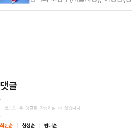
터뜨렸다”고 주장하며 선수단 내 하
계3쿠션선수권대회 16강에 진출했다
전 원정경기서 8-2로 승리했다.이로
의 ‘선수단…
남-진도군청)은 아쉽게 탈락했다.16일
는 원정 3,4차전을 내리 잡으며 시
에 앤트워프에서 열린 ‘제77회 세계
토는 홈런포 두 방 포함 팀 11안타
에서 이범열은 ‘베트남 강호’ 쩐뀌엣찌
론토는 2회…
리하며 세계선수권 첫 출전에 16강
앞서 열린 조별 예선 리그에서 쩐뀌엣
닝)의 4…
댓글
최신순
찬성순
반대순