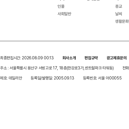
인물
종교
사회일반
날씨
생활문화
최종편집시간: 2026.08.09 00:13
회사소개
편집규약
광고제휴문의
주소 : 서울특별시 용산구 서빙고로 17, 18층(한강로3가,센트럴파크 타워동)
전화 
제호: 데일리안
등록일/발행일: 2005.09.13
등록번호: 서울 아00055