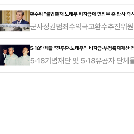
수해야 한다는 주장이 이어지는 가운데
의원회관에서 열린 '국가폭력범죄를 
졌다. 특히 노태우…
일 오전 10시 국회의원회관 제1세
환수위 "불법축재 노태우 비자금에 면죄부 준 판사 즉
회'에 발제자로 나서 "현행 형법은 
군사정권범죄수익국고환수추진위원회(
민주당 박균택(광주 광산갑) 의원이
형'으로 규정하고 있어, 기소 자체가
과 노소영 아트센터 나비 관장의 이
범죄수익 비자금 환수 필요성을 논
근본적인 한계를 내포하고…
원장(재판당시 서울고등법원 가사2부
5·18단체들 "전두환·노태우의 비자금·부정축재재산 
법학전문대학원 교수가 '독립몰수제 
5·18기념재단 및 5·18유공자 단
앞서 환수위는 지난 3월 김 원장을 
로 발제를 맡고 법무부 국제형사과 전
세력의 비자금 및 불법 축재 재산을 
의 이유로 고위공직자범죄수사처(공수
사관, 5·18 기념재단 전두…
했다.5·18민주유공자유족회, 5·1
인 김시철 당시 부장판사는 노 전 대
로자회, 5·18기념재단 등 오월단체는
성한 메모를 증거로 인정하는 판결을 
신군부의 비자금과 부정축재재산 환수
이 납부한 추징금 2629…
실현"이라며 이같이 밝혔다.오월단체
장의 인사청문회에서 후보자들이 이와