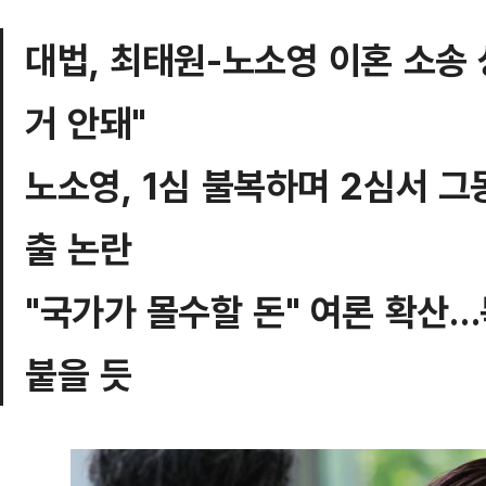
대법, 최태원-노소영 이혼 소송
거 안돼"
노소영, 1심 불복하며 2심서 
출 논란
"국가가 몰수할 돈" 여론 확산
붙을 듯