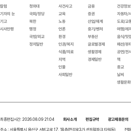
칼럼
청와대
사건사고
금융
건강정보
기자의 눈
국회/정당
교육
증권
자동차/
기고
북한
노동
산업/재계
도로/교
시사만평
행정
언론
중기/벤처
여행/레
국방/외교
환경
부동산
음식/맛
정치일반
인권/복지
글로벌경제
패션/뷰
식품/의료
생활경제
공연/전
지역
경제일반
책
인물
종교
사회일반
날씨
생활문화
최종편집시간: 2026.08.09 21:04
회사소개
편집규약
광고제휴문의
주소 : 서울특별시 용산구 서빙고로 17, 18층(한강로3가,센트럴파크 타워동)
전화 