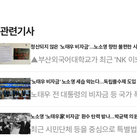
관련기사
청산되지 않은 '노태우 비자금'…노소영 향한 불편한 시
▲부산외국어대학교가 최근 'NK 이
창업 지원과 관련된 행사를 열었다.
에 함께한 인물이 노소영 아트센터 
'노태우 비자금' 노소영 세습 막는다...독립몰수제 도입
노태우 전 대통령의 비자금 등 국가 
다. 노 관장은 다름 아닌 노태우 전 대
수·환수할 수 있도록 하는 독립몰수
군사쿠데타와 5·18 광주 유혈 진압
상 기소가 불가능한 경우 범죄수익 
노소영 '노태우家 비자금' 환수 탄력 받나…박균택 의원
대 비자금을 축적한 사실이 드러났다
최근 시민단체 등을 중심으로 특별법을
서기 위해서다.박재평 충북대 법학전
춰둔 비자금을 시사하는 김옥숙 여사