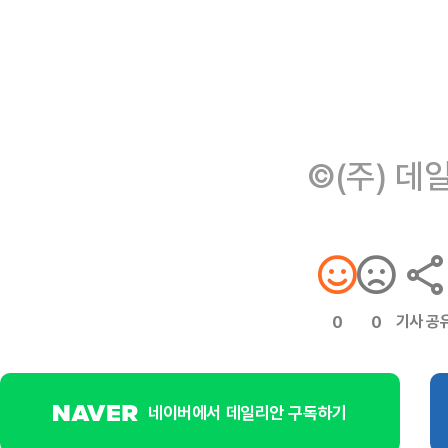
©(주) 데
기사 공
0
0
네이버에서 데일리안 구독하기