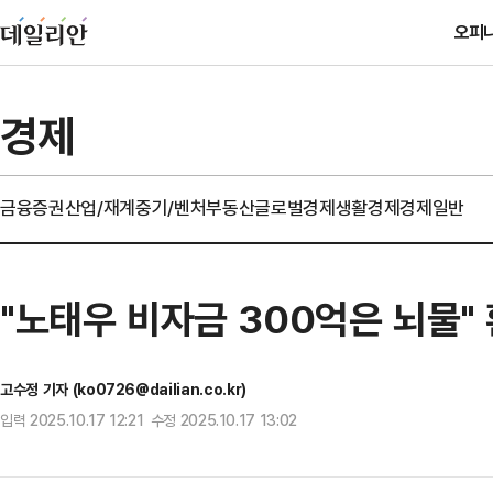
오피
경제
금융
증권
산업/재계
중기/벤처
부동산
글로벌경제
생활경제
경제일반
"노태우 비자금 300억은 뇌물"
고수정 기자 (ko0726@dailian.co.kr)
입력 2025.10.17 12:21 수정 2025.10.17 13:02