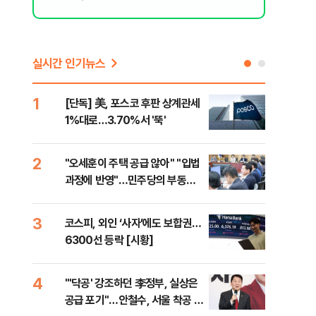
실시간 인기뉴스
1
6
[단독] 美, 포스코 후판 상계관세
[르
1%대로…3.70%서 '뚝'
비…
2
7
"오세훈이 주택 공급 않아" "입법
네이
과정에 반영"…민주당의 부동산
외연
세제개편 해법은
출(
3
8
코스피, 외인 ‘사자’에도 보합권…
[속
6300선 등락 [시황]
감사
4
9
"'닥공' 강조하던 李정부, 실상은
민주
공급 포기"…안철수, 서울 착공 실
공…