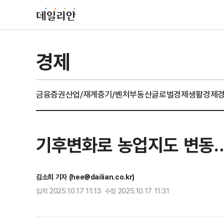
경제
금융
증권
산업/재계
중기/벤처
부동산
글로벌경제
생활경제
기후변화로 농업지도 변동…품
김소희 기자 (hee@dailian.co.kr)
입력 2025.10.17 11:13 수정 2025.10.17 11:31