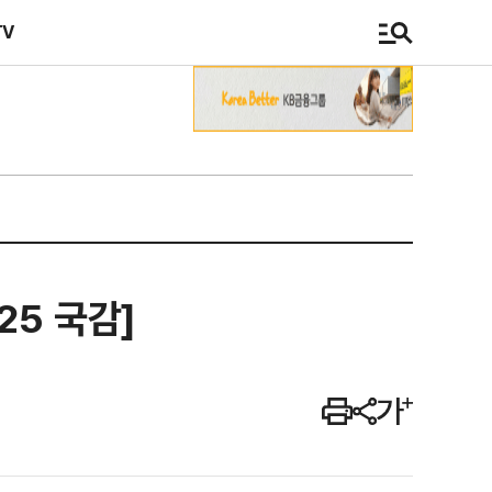
TV
5 국감]