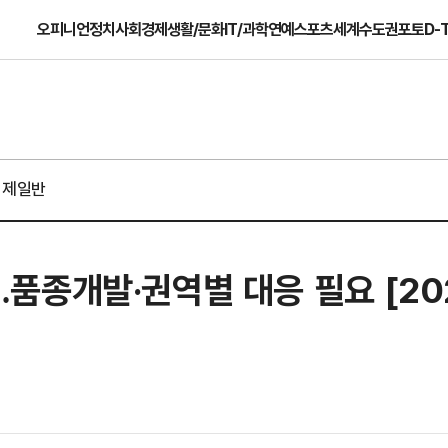
오피니언
정치
사회
경제
생활/문화
IT/과학
연예
스포츠
세계
수도권
포토
D-
경제일반
종개발·권역별 대응 필요 [202