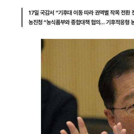
17일 국감서 “기후대 이동 따라 권역별 작목 전환 
농진청 “농식품부와 종합대책 협의… 기후적응형 