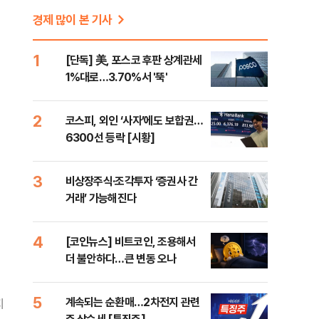
전
경제 많이 본 기사
1
[단독] 美, 포스코 후판 상계관세
1%대로…3.70%서 '뚝'
2
코스피, 외인 ‘사자’에도 보합권…
6300선 등락 [시황]
3
비상장주식·조각투자 ‘증권사 간
거래’ 가능해진다
4
[코인뉴스] 비트코인, 조용해서
더 불안하다…큰 변동 오나
5
계속되는 순환매…2차전지 관련
지