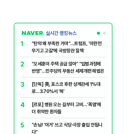
실시간 랭킹뉴스
1
6
"탄약 왜 부족한 거야"…트럼프, '이란전
민주당, 
무기고 고갈'에 국방장관 질책
안부터 
2
7
"오세훈이 주택 공급 않아" "입법과정에
집주인 
반영"…민주당의 부동산 세제개편 해법은
자 보호
3
8
[단독] 美, 포스코 후판 상계관세 1%대
"한도 줄
로…3.70%서 '뚝'
긴 '대출 
4
9
[르포] 병원 오는 길부터 고비…'폭염'에
버핏 "美 
더 취약한 환자들
신호에 
5
10
"손님! '이거' 쓰고 식당·극장 출입 안됩니
與김승원,
다"
"내용 다