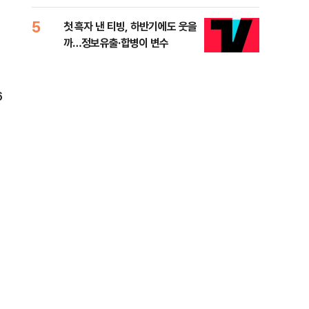
적 미달 비판
5
10
첫 흑자 낸 티빙, 하반기에도 웃을
[코
까…정보유출·합병이 변수
더 
6