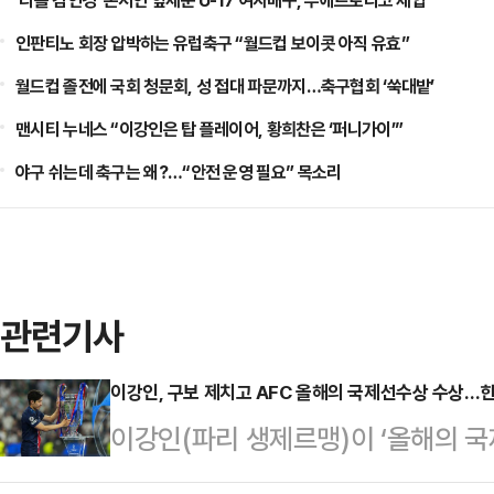
‘리틀 김연경’ 손서연 앞세운 U-17 여자배구, 푸에르토리코 제압
인판티노 회장 압박하는 유럽축구 “월드컵 보이콧 아직 유효”
월드컵 졸전에 국회 청문회, 성 접대 파문까지…축구협회 ‘쑥대밭’
맨시티 누네스 “이강인은 탑 플레이어, 황희찬은 ‘퍼니가이’”
야구 쉬는데 축구는 왜?…“안전 운영 필요” 목소리
관련기사
이강인, 구보 제치고 AFC 올해의 국제선수상 수상…
이강인(파리 생제르맹)이 ‘올해의 
17일(한국시각) 사우디아라비아 리