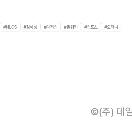
#NLCS
#김혜성
#다저스
#밀워키
#스포츠
#오타니
©(주) 데