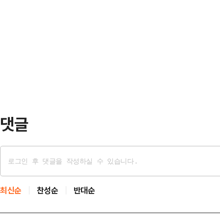
레로 주니어…
팀 선발 투수로 코디 폰세(한화), 헤
야구서 팀의 주축 불펜으로 자리잡
17일 오후 6시 30분 대전 한화생
이 처음이라는 사실이 믿기지 않을 
이 필요 없는 투수다. 올 시즌 17승 
진격을 이끌고 있다.2023 신…
하며 이 부문 4관왕에 올라 강력한 
에서는 한 차례 등판해 6이닝 6피안
댓글
최신순
찬성순
반대순