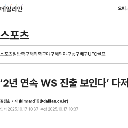
오피
스포츠
스포츠일반
축구
해외축구
야구
해외야구
농구
배구
UFC
골프
‘2년 연속 WS 진출 보인다’ 다
김평호 기자 (kimrard16@dailian.co.kr)
입력 2025.10.17 10:37 수정 2025.10.17 10:37