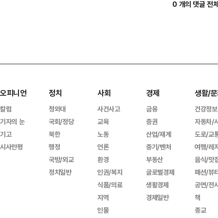
0 개의 댓글 전
오피니언
정치
사회
경제
생활/문
칼럼
청와대
사건사고
금융
건강정보
기자의 눈
국회/정당
교육
증권
자동차/
기고
북한
노동
산업/재계
도로/교
시사만평
행정
언론
중기/벤처
여행/레
국방/외교
환경
부동산
음식/맛
정치일반
인권/복지
글로벌경제
패션/뷰
식품/의료
생활경제
공연/전
지역
경제일반
책
인물
종교