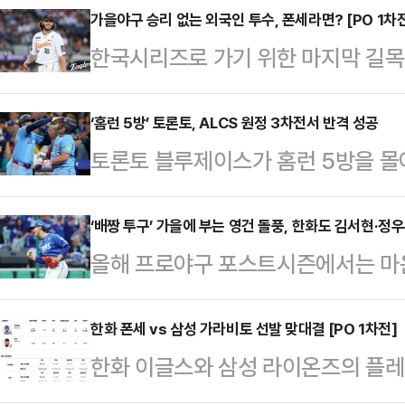
시아축구연맹(AFC) 어워즈 2025
가을야구 승리 없는 외국인 투수, 폰세라면? [PO 1차
한국시리즈로 가기 위한 마지막 길목
친’ 구보 다케후사(레알 소시에다드
에 성공한 삼성 라이온즈가 맞붙는다.
올 시즌 그리스 올림피아코스에서 뛰
한화생명 볼파크에서 2025 신한 S
‘홈런 5방’ 토론토, ALCS 원정 3차전서 반격 성공
국제선수상’ 수상자로 호명됐다.‘올
토론토 블루제이스가 홈런 5방을 몰
차전을 치른다.두 팀의 가을 야구 맞
활약하는 AFC 회원국 선수 중 한 
시간) 미국 워싱턴주 시애틀의 T모바
만이다. 당시 한화가 삼성을 2승 
상이다.한국 …
스트시즌’ 시애틀 매리너스와의 아메
‘배짱 투구’ 가을에 부는 영건 돌풍, 한화도 김서현·정우
프와 같이 5전 3선승제의 단기전이
올해 프로야구 포스트시즌에서는 마
전서 13-4 대승을 거뒀다.홈에서 
다.실제로 역대 플레이오프서 1차전
있다.감독들은 흔히 큰 경기에서 경
ALCS 첫 승을 따내며 반격의 실마리
76.5%(34…
는 150km가 넘는 강속구로 무장한
한화 폰세 vs 삼성 가라비토 선발 맞대결 [PO 1차전]
드레스 히메네스의 동점 투런포가 터
한화 이글스와 삼성 라이온즈의 플레이
들을 압도하면서 이들의 활약상이 중
나와 곧바로 역전에 성공했다.4회와 
투수들의 맞대결로 펼쳐진다.KBO는
고 플레이오프에 진출한 삼성 라이온