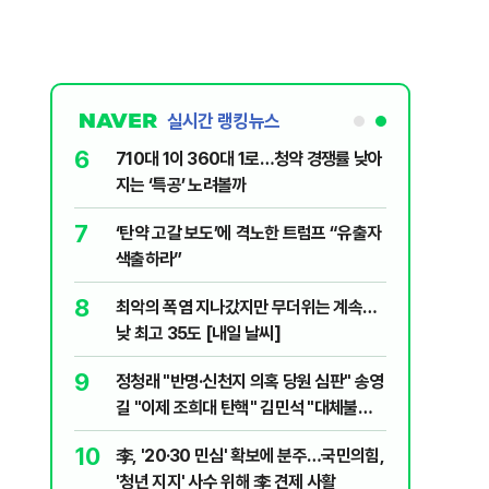
실시간 랭킹뉴스
6
전한 40세
710대 1이 360대 1로…청약 경쟁률 낮아
천 2000
지는 ‘특공’ 노려볼까
7
" 1등 5억
‘탄약 고갈 보도’에 격노한 트럼프 “유출자
색출하라”
8
 회장 수사…
최악의 폭염 지나갔지만 무더위는 계속…
낮 최고 35도 [내일 날씨]
9
르고 1위…
정청래 "반명·신천지 의혹 당원 심판" 송영
길 "이제 조희대 탄핵" 김민석 "대체불가
민주당"
10
물 삭제에도
李, '20·30 민심' 확보에 분주…국민의힘,
' 비판
'청년 지지' 사수 위해 李 견제 사활