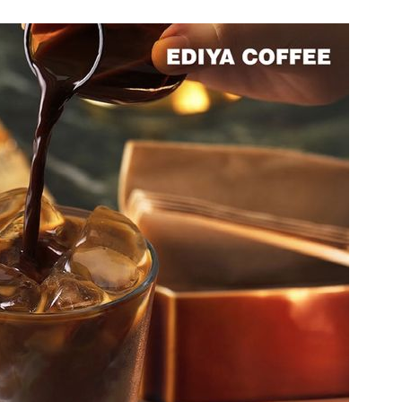
1
“다시 시청으로” 김선태에게 
충주시장의 재치 있는 제안…추
개
2
"출근길에 우연히 복권 샀는데…
원 당첨자 사연은?
3
경찰, 드라마 '김부장' 제작사
자본시장법 위반 의혹
4
김민석, 제주·인천서 정청래 누
누적 결과도 金 선두
5
황희, '폐버스 청년주택' 게시
논란 계속…여당서도 '내로남불