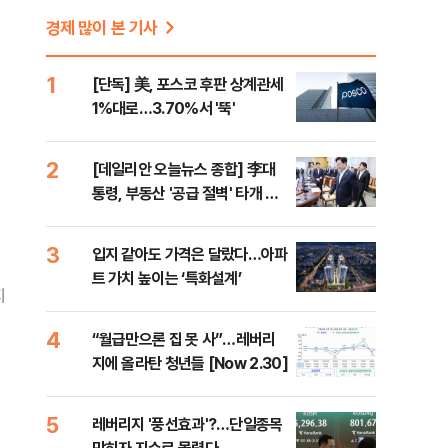
경제 많이 본 기사
1
[단독] 美, 포스코 후판 상계관세
1%대로…3.70%서 '뚝'
2
[데일리안 오늘뉴스 종합] 李대
통령, 부동산 '공급 절벽' 타개 총
력전, 국민의힘, '청년 지지' 사수
위해 李 견제 사활 등
3
입지 같아도 가격은 달랐다…아파
트 가치 높이는 ‘특화설계’
지
4
“월급만으론 집 못 사”…레버리
지에 올라탄 청년들 [Now 2.30]
5
레버리지 '풍선효과'?…단일종목