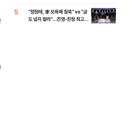
리
5
10
"정청래, 李 모욕에 침묵" vs "금
천안
도 넘지 말라"…친명-친청 최고위
이 
한
원 후보, 제주서 격돌
사
다