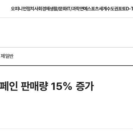
오피니언
정치
사회
경제
생활/문화
IT/과학
연예
스포츠
세계
수도권
포토
D-
경제일반
페인 판매량 15% 증가