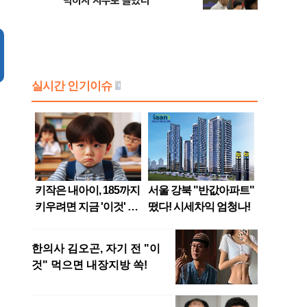
막히자 지수로 몰렸다