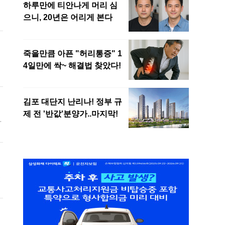
에
은
의
라
면
마