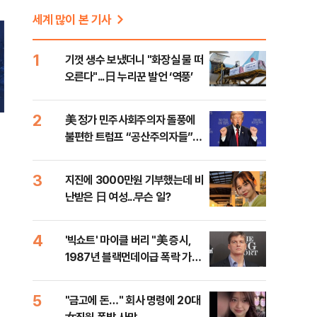
세계 많이 본 기사
1
기껏 생수 보냈더니 "화장실 물 떠
오른다"...日 누리꾼 발언 ‘역풍’
2
美 정가 민주사회주의자 돌풍에
불편한 트럼프 “공산주의자들”
맹공
3
지진에 3000만원 기부했는데 비
난받은 日 여성...무슨 일?
4
'빅쇼트' 마이클 버리 "美 증시,
1987년 블랙먼데이급 폭락 가능
성"
5
"금고에 돈…" 회사 명령에 20대