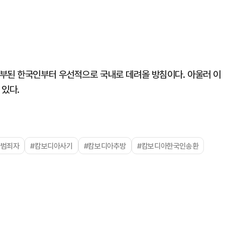
부된 한국인부터 우선적으로 국내로 데려올 방침이다. 아울러 이
 있다.
아범죄자
#캄보디아사기
#캄보디아추방
#캄보디아한국인송환