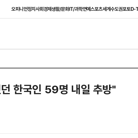
오피니언
정치
사회
경제
생활/문화
IT/과학
연예
스포츠
세계
수도권
포토
D-
던 한국인 59명 내일 추방"