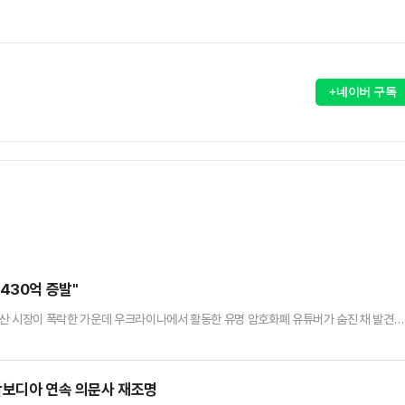
+네이버 구독
430억 증발"
자산 시장이 폭락한 가운데 우크라이나에서 활동한 유명 암호화폐 유튜버가 숨진 채 발견됐
 크립토폴리탄에 따르면 우크라이나 경찰은 콘스탄틴 갈리치(32)가 키이우 도심 한복판 자
입은 상태로 발견됐다고 밝혔다.경찰은 갈리치의 시신 옆에서 그의 이름으로 등록된 총기가
어려움으로 인해 우울함을 느낀다'고 친척들에게 말했고, 작별 인사와 메…
 캄보디아 연속 의문사 재조명