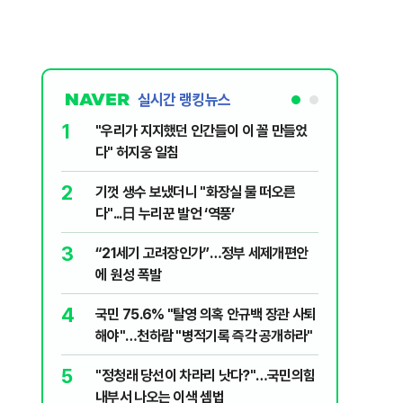
실시간 랭킹뉴스
1
6
"우리가 지지했던 인간들이 이 꼴 만들었
‘풀옵션 
다" 허지웅 일침
날 1만대
2
7
기껏 생수 보냈더니 "화장실 물 떠오른
“돈 없는
다"...日 누리꾼 발언 ‘역풍’
울 전월세
3
8
“21세기 고려장인가”…정부 세제개편안
정청래, 
에 원성 폭발
대고 대통
4
9
국민 75.6% "탈영 의혹 안규백 장관 사퇴
'화장실서
해야"…천하람 "병적기록 즉각 공개하라"
기하던 男
5
10
​"정청래 당선이 차라리 낫다?"…국민의힘
2030은
내부서 나오는 이색 셈법
줄 알았나