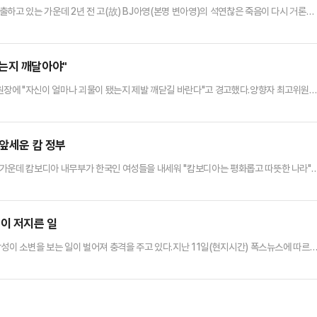
하고 있는 가운데 2년 전 고(故) BJ아영(본명 변아영)의 석연찮은 죽음이 다시 거론되
캄보디아에 입국했다가 나흘 뒤 수도 프놈펜 인근 칸달주의 한 공사장에서 붉은 천에 쌓여 웅
시신 유기 등의 혐의로 중국인 부부를 체포했다. 이들은 변씨가 자신들이 운영하는 병원
으며 이에 당황해 시신을 유기했다고 진술했다.하지만 시신 발견 …
는지 깨달아야"
장에 "자신이 얼마나 괴물이 됐는지 제발 깨닫길 바란다"고 경고했다.양향자 최고위원
민주주의자 김대중 대통령의 '정치적 딸'이라던 정치인 추미애는 지금 대한민국 민주주의
주주의 핵심은 권력분립과 다양성 존중이다. 균형 원칙과 공존 지혜가 민주주의를 지탱한
놓고 반대하는 국민의힘을 틀어막는다"고 했다.그는 "어제는 대법원에 쳐들어…
 앞세운 캄 정부
 가운데 캄보디아 내무부가 한국인 여성들을 내세워 "캄보디아는 평화롭고 따뜻한 나라"
아 내무부는 지난 14일 공식 소셜미디어(SNS) 계정에 "한국인이 캄보디아에서 13년간
다"는 글과 함께 한 여성이 등장하는 영상을 게시했다.이 여성은 한국말로 "캄보디아 프놈
에서 산 지 벌써 13년이 됐다"고 말했다. 이어 "최근 뉴스에서…
이 저지른 일
성이 소변을 보는 일이 벌어져 충격을 주고 있다.지난 11일(현지시간) 폭스뉴스에 따르
드로 대성당 내부의 '고해의 제단' 위에 올라 바지를 벗고 소변을 봤다.수백명의 관광객들이
 출입 통제 장치를 넘어 제단에 올라간 뒤 이 같은 일을 저지른 것으로 파악됐다. 그는 얼
당시 상황이 담긴 영상에는 남성이 제단 위에서 바지…