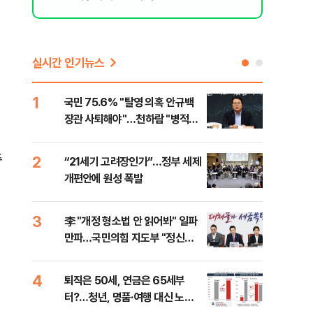
리 헬스]
실시간 인기뉴스
1
6
국민 75.6% "탈영 의혹 안규백
[단
장관 사퇴해야"…천하람 "병적기
허,
록 즉각 공개하라"
추
2
7
“21세기 고려장인가”…정부 세제
[속
개편안에 원성 폭발
33
3
8
李 "개정 형소법 안 읽어봐" 일파
과거
만파…국민의힘 지도부 "정신세
분?
계 궁금하다"
앞에
4
9
퇴직은 50세, 연금은 65세부
카카
터?…청년, 명품·여행 대신 노후
표 