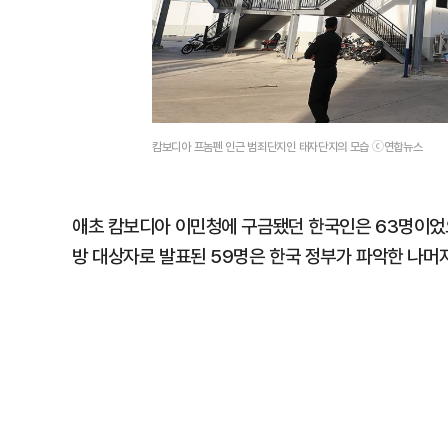
캄보디아 프놈펜 인근 범죄단지인 태자단지의 모습 ⓒ연합뉴스
애초 캄보디아 이민청에 구금됐던 한국인은 63명이었으나
방 대상자로 발표된 59명은 한국 정부가 파악한 나머지