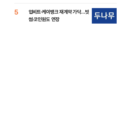
준비 [Now 2.30]
중
5
10
업비트·케이뱅크 재계약 가닥…빗
마사
썸·코인원도 연장
경마