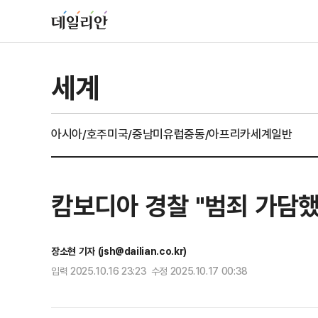
세계
아시아/호주
미국/중남미
유럽
중동/아프리카
세계일반
캄보디아 경찰 "범죄 가담했
장소현 기자 (jsh@dailian.co.kr)
입력 2025.10.16 23:23 수정 2025.10.17 00:38