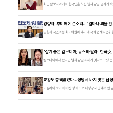
최근 캄보디아에서 한국인을 노린 납치·감금 범죄가 속출
고 있다.변씨는 지난 2023년 6월2일 지인과 함께 
덩이에 버려진 상태로 발견됐다.캄보디아 현지 경찰은 
서 수액과 혈청 주사를 맞던 중 발작을 일으켜 사망했
양향자, 추미애에 쓴소리…"얼마나 괴물 됐
양향자 국민의힘 최고위원이 추미애 국회 법제사법위원
16일 오전 국회에서 열린 최고위원회의에서 "위대한 
적이 되고 있다"며 이같이 말했다.양 최고위원은 "민
다"며 "그러나 추미애 법사위는 사법부를 발 아래에 
"살기 좋은 캄보디아, 뉴스와 달라" 한국女
캄보디아에서 한국인 납치·감금 피해가 잇따르고 있는
고 강조하는 영상을 연일 올려 논란이 일고 있다.캄보디
살아온 경험을 한국인 및 세계인과 공유하기 위해 나섰
펜에서 카페를 운영한다"고 자신을 소개하며 "제가 이곳
교황도 충격받았다…성당서 바지 벗은 남성
이탈리아 로마 바티칸 성 베드로 대성당 제단에서 한 남
지난 10일 오전 9시30분쯤 한 남성이 바티칸 성 베
지켜보는 가운데 이 남성은 경비 요원 눈을 피해 회전식
지나지 않아 사복 차림의 경비 요원들에게 제지당했다.