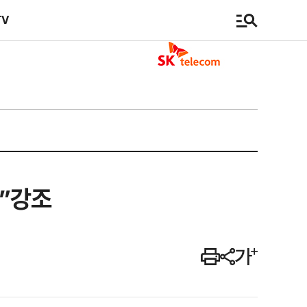
TV
대”강조