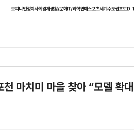
오피니언
정치
사회
경제
생활/문화
IT/과학
연예
스포츠
세계
수도권
포토
D-
 포천 마치미 마을 찾아 “모델 확