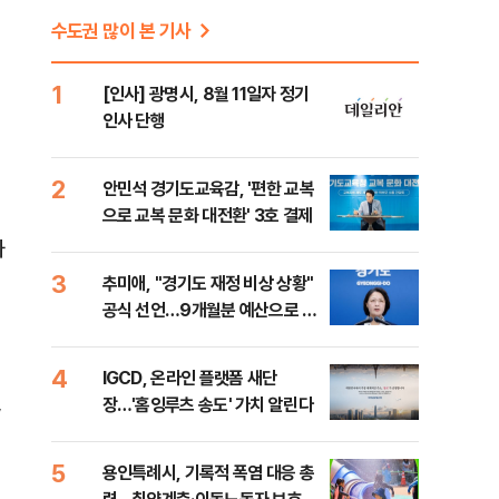
수도권 많이 본 기사
1
[인사] 광명시, 8월 11일자 정기
인사 단행
2
안민석 경기도교육감, '편한 교복
으로 교복 문화 대전환' 3호 결제
하
3
추미애, "경기도 재정 비상 상황"
공식 선언…9개월분 예산으로 민
생사업 중단
4
IGCD, 온라인 플랫폼 새단
장…'홈잉루츠 송도' 가치 알린다
’
5
용인특례시, 기록적 폭염 대응 총