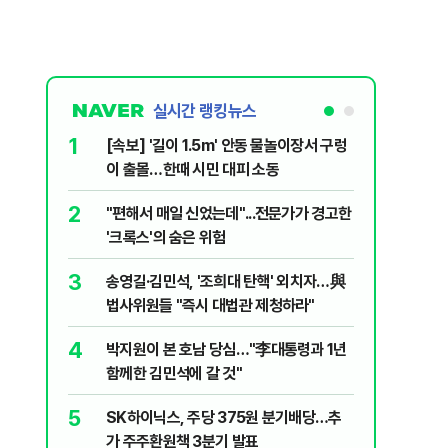
실시간 랭킹뉴스
1
6
[속보] '길이 1.5m' 안동 물놀이장서 구렁
'국장만 
이 출몰…한때 시민 대피 소동
'부글부글
2
7
"편해서 매일 신었는데"...전문가가 경고한
“우크라
'크록스'의 숨은 위험
유 3만t
3
8
송영길·김민석, '조희대 탄핵' 외치자…與
정청래 "
법사위원들 "즉시 대법관 제청하라"
민석 "자
4
9
박지원이 본 호남 당심…"李대통령과 1년
이란, 美
함께한 김민석에 갈 것"
즈 통행금
5
10
SK하이닉스, 주당 375원 분기배당…추
[데일리 
가 주주환원책 3분기 발표
민...홈