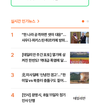
실시간 인기뉴스
1
6
“한 나라 공격하면 셋이 대응”…
[코
사우디·파키스탄·튀르키예 방위동
관망
맹 출범
2
7
[데일리안 주간 포토] 열기에 삼
美 
켜진 한반도! 역대급 폭염에 달아
일자
오른 도심!
3
8
北 미사일에 ‘신냉전 경고’…“한
"실
미일 vs 북중러 충돌구도 짙어진
투협
다”
분석
4
9
[인사] 광명시, 8월 11일자 정기
“우
인사 단행
러…