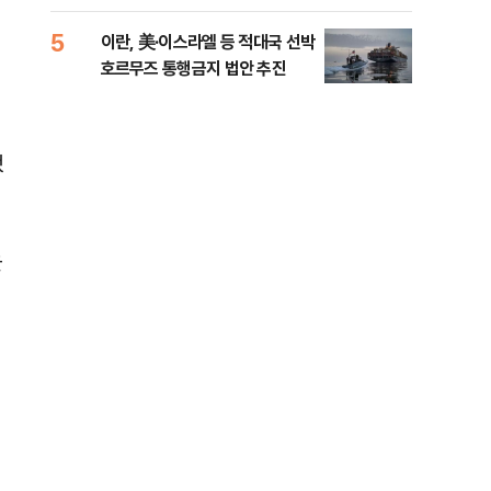
5
10
이란, 美·이스라엘 등 적대국 선박
“언
호르무즈 통행금지 법안 추진
이란
했
을