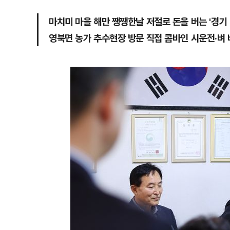
마치미 마을 해만 쨍쨍한날 저절로 돈을 버는 '경기 
영북면 농가 추수현장 방문 직접 콤바인 시운전·벼