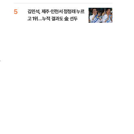
리
5
10
김민석, 제주·인천서 정청래 누르
헤그
고 1위…누적 결과도 金 선두
60
구
별