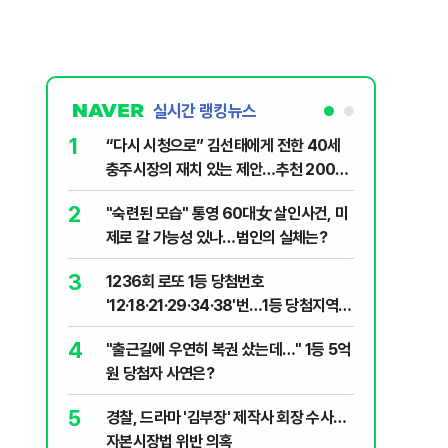
실시간 랭킹뉴스
1
6
“다시 시청으로” 김선태에게 전한 40세
김민석, 
충주시장의 재치 있는 제안…추천 2000
누적 결과
개
2
7
"숙련된 모습" 통영 60대女 살인사건, 미
"정청래,
제로 갈 가능성 있나…범인의 실체는?
말라"…친
격돌
3
8
1236회 로또 1등 당첨번호
최악의 
'12·18·21·29·34·38'번…1등 당첨지역
낮 최고 
어디?
4
9
"출근길에 우연히 복권 샀는데…" 1등 5억
‘탄약 고
원 당첨자 사연은?
색출하라
5
10
경찰, 드라마 '김부장' 제작사 회장 수사…
장애인 밀
자본시장법 위반 의혹
심도 실형