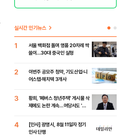
를
실시간 인기뉴스
1
6
서울 백화점 돌며 명품 20차례 싹
"정
,
쓸이…30대 중국인 실형
도 
원 
2
7
이번주 공모주 청약, 기도산업·니
李,
어스랩·해치텍 3개사
국민
李 
3
8
황희, '폐버스 청년주택' 게시물 삭
[단
제에도 논란 계속…여당서도 '내
1%
로남불' 비판
4
9
[인사] 광명시, 8월 11일자 정기
[속
획
인사 단행
선거