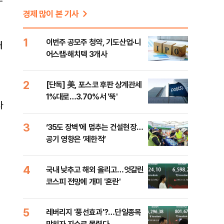
주
경제 많이 본 기사
1
이번주 공모주 청약, 기도산업·니
해
어스랩·해치텍 3개사
2
[단독] 美, 포스코 후판 상계관세
1%대로…3.70%서 '뚝'
자
3
‘35도 장벽’에 멈추는 건설현장…
공기 영향은 ‘제한적’
4
국내 낮추고 해외 올리고…엇갈린
코스피 전망에 개미 '혼란'
5
레버리지 '풍선효과'?…단일종목