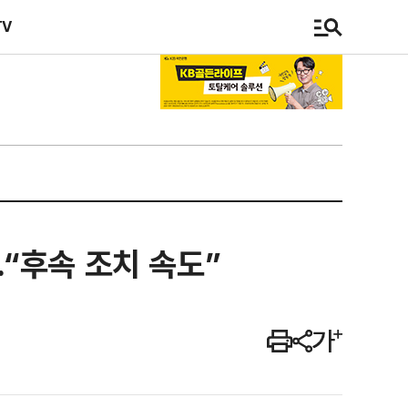
TV
…“후속 조치 속도”