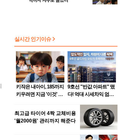
막히자 지수로 몰렸다
지