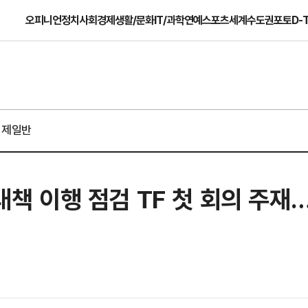
오피니언
정치
사회
경제
생활/문화
IT/과학
연예
스포츠
세계
수도권
포토
D-
경제일반
 대책 이행 점검 TF 첫 회의 주재