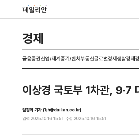
경제
금융
증권
산업/재계
중기/벤처
부동산
글로벌경제
생활경제
이상경 국토부 1차관, 9·7
임정희 기자 (1jh@dailian.co.kr)
입력 2025.10.16 15:51 수정 2025.10.16 15:51