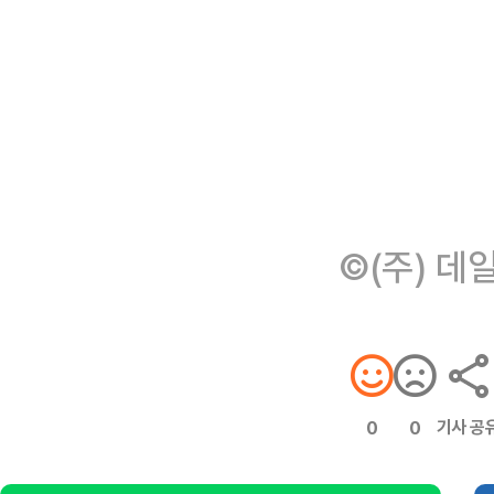
©(주) 데
기사 공
0
0