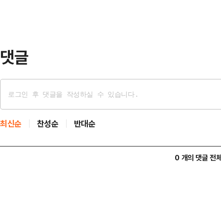
투약해 약물중독 증상이 매우 심하고 
형을 선고할 필요가 있다"고 지적했다
공무집행방해 피해…
댓글
최신순
찬성순
반대순
0 개의 댓글 전