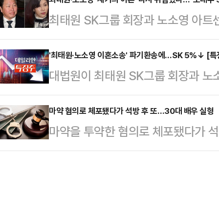
데자뷰가 시작된 것이다. "세금으로
리치의 시신 옆에서 그의 이름으로 
최태원 SK그룹 회장과 노소영 아트센
재명 대통령이 결국 문재인 정부의 
"갈리치가 며칠 전 '재정적 어려움으
법원에서 다시 뒤집혔다.16일 대법원
롱하고 있다.​서울시마저 등 돌린 일
말했고, 작별 인사와 메…
노 관장의 이혼 소송 상고심에서 재
'최태원·노소영 이혼소송' 파기환송에…SK 5%↓ [특
동산 대책에 서울시는 공식적으로 반
대법원이 최태원 SK그룹 회장과 노
심이 노태우 전 대통령의 비자금 30
원에서 일방적인 통보만 있었고, 전역
파기환송키로 했다는 소식에 16일 
정한 점에 "법리를 오해했다"고 지적
지만 강행 발표됐…
에 따르면, 이날 오전 10시 35분 
마약 혐의로 체포됐다가 석방 후 또…30대 배우 실형
유지했다.앞서 SK주식회사 대표이사
마약을 투약한 혐의로 체포됐다가 석
5.18% 내린 21만9500원에 거래
노 관장이 반소로 이혼·위자료·재산분
선고받았다.인천지법 형사7단독 문종
랐다가 등락을 거듭하던 주가는 대법
이혼청구를 …
률상 향정, 공무집행방해 등 혐의로 기
다.대법원은 최 회장이 노 관장에게 
하고 약물중독 치료프로그램 120시
이 넘는 돈을 지급하라는 2심 판결
이후 피고인에게 청구된 구속영장이
노태우 전 대…