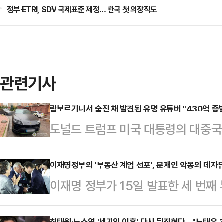
정부·ETRI, SDV 국제표준 제정… 한국 첫 의장직도
관련기사
람보르기니서 숨진 채 발견된 유명 유튜버 "430억 증
도널드 트럼프 미국 대통령의 대중국
데 우크라이나에서 활동한 유명 암호
14일(현지시간) 글로벌 블록체인 
이재명정부의 '부동산 계엄 선포', 문재인 악몽의 데자
이재명 정부가 15일 발표한 세 번째
이나 경찰은 콘스탄틴 갈리치(32)가
민들이 많을 것이다. 바로 문재인 정
르기니 차량 안에서 머리에 총상을 
최태원·노소영 '세기의 이혼' 다시 뒤집혔다…"노태우 3