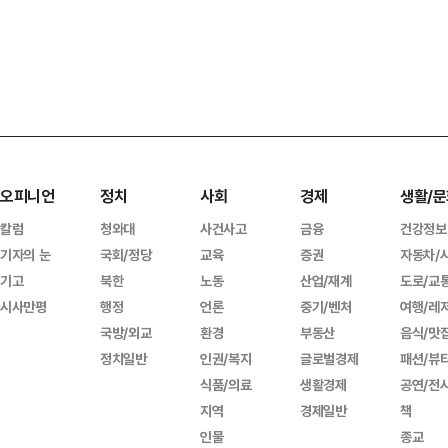
오피니언
정치
사회
경제
생활/문
칼럼
청와대
사건사고
금융
건강정보
기자의 눈
국회/정당
교육
증권
자동차/
기고
북한
노동
산업/재계
도로/교
시사만평
행정
언론
중기/벤처
여행/레
국방/외교
환경
부동산
음식/맛
정치일반
인권/복지
글로벌경제
패션/뷰
식품/의료
생활경제
공연/전
지역
경제일반
책
인물
종교