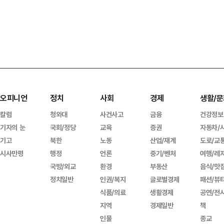
오피니언
정치
사회
경제
생활/문
칼럼
청와대
사건사고
금융
건강정보
기자의 눈
국회/정당
교육
증권
자동차/
기고
북한
노동
산업/재계
도로/교
시사만평
행정
언론
중기/벤처
여행/레
국방/외교
환경
부동산
음식/맛
정치일반
인권/복지
글로벌경제
패션/뷰
식품/의료
생활경제
공연/전
지역
경제일반
책
인물
종교