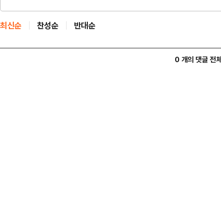
최신순
찬성순
반대순
0 개의 댓글 전