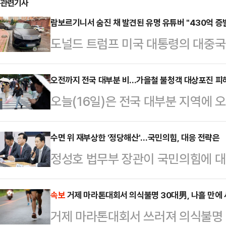
관련기사
람보르기니서 숨진 채 발견된 유명 유튜버 "430억 증
도널드 트럼프 미국 대통령의 대중국
데 우크라이나에서 활동한 유명 암호
14일(현지시간) 글로벌 블록체인 
오전까지 전국 대부분 비...가을철 불청객 대상포진 피
오늘(16일)은 전국 대부분 지역에 
이나 경찰은 콘스탄틴 갈리치(32)가
청은 서해상에서 동쪽으로 이동하는
르기니 차량 안에서 머리에 총상을 
서 오전까지 전국 대부분 지역에 빗
수면 위 재부상한 '정당해산'…국민의힘, 대응 전략은
리치의 시신 옆에서 그의 이름으로 
정성호 법무부 장관이 국민의힘에 
주, 충청권, 남부지방을 중심으로 
"갈리치가 며칠 전 '재정적 어려움으
면서 논란이 확산되는 모양새다. 수
곳이 있겠다. 강수 지역에서는 가시
말했고, 작별 인사와 메…
파 정청래 더불어민주당 대표와 궤를
속보
거제 마라톤대회서 의식불명 30대男, 나흘 만에
동해안·북동산지를 제외한 경상권과 
거제 마라톤대회서 쓰러져 의식불명 3
한 압박 강도가 높아지면서다. 이에
해안·북동산지는 밤까지 비가 그치지