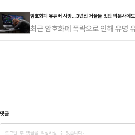
적이지 못하다고 비판하고 나섰다. 
▲제주 20~70㎜ ▲부산, …
암호화폐 유튜버 사망...3년전 거물들 잇단 의문사에도
뤄지려면 선제돼야 하는 특검 수사의
최근 암호화폐 폭락으로 인해 유명 유
의 실책으로 인해 이른바 '내란몰이'
연달아 일어난 암호화폐 관련 사업가
하며 맞대응에 나설 방침이다.…
다.11일(현지시간) 우크라이나 경
이딩 아카데미 '크립톨로지 키'의 공
채 발견됐다.그는 도널드 트럼프 미국
일부터 100%의 대중 추가 관세를
락하자 3000만달러(한화 430억원
다. 손실금에는…
댓글