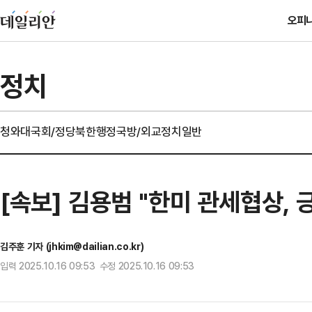
오피
정치
청와대
국회/정당
북한
행정
국방/외교
정치일반
[속보] 김용범 "한미 관세협상,
김주훈 기자 (jhkim@dailian.co.kr)
입력 2025.10.16 09:53 수정 2025.10.16 09:53