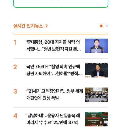
실시간 인기뉴스
1
6
李대통령, 20대 지지율 하락 의
오세
식했나…"청년 보편적 지원 문턱
납 
낮춰야"
2
7
국민 75.6% "탈영 의혹 안규백
[코
장관 사퇴해야"…천하람 "병적기
인 
록 즉각 공개하라"
3
8
“21세기 고려장인가”…정부 세제
SK
개편안에 원성 폭발
마켓
4
9
'달달하네'…운용사 단일종목 레
재난
버리지 '수수료' 2달만에 37억
속 