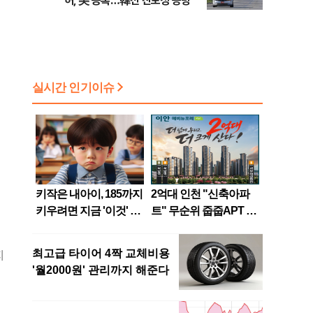
허, 美 등록…韓선 진보성 공방
지