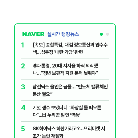
실시간 랭킹뉴스
1
6
[속보] 종합특검, 대검 정보통신과 압수수
삼전닉스
색…심우정 '내란 가담' 관련
금 1조원
2
7
李대통령, 20대 지지율 하락 의식했
지진에 
나…"청년 보편적 지원 문턱 낮춰야"
日 여성..
3
8
삼전닉스 올인은 금물…“반도체 밸류체인
“21세
분산 필요”
에 원성 
4
9
기껏 생수 보냈더니 "화장실 물 떠오른
"일국의
다"...日 누리꾼 발언 ‘역풍’
민의힘, 
5
10
SK하이닉스 하한가라고?…프리마켓 시
尹, 재선
초가 논란 재점화
다"…옥중