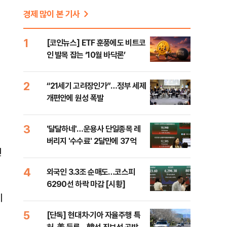
경제 많이 본 기사
1
[코인뉴스] ETF 훈풍에도 비트코
인 발목 잡는 ‘10월 바닥론’
2
“21세기 고려장인가”…정부 세제
개편안에 원성 폭발
3
'달달하네'…운용사 단일종목 레
버리지 '수수료' 2달만에 37억
연
4
외국인 3.3조 순매도…코스피
6290선 하락 마감 [시황]
이
5
[단독] 현대차·기아 자율주행 특