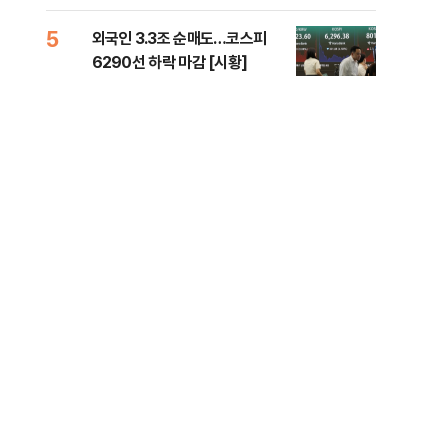
책 
5
10
외국인 3.3조 순매도…코스피
달 
6290선 하락 마감 [시황]
후 