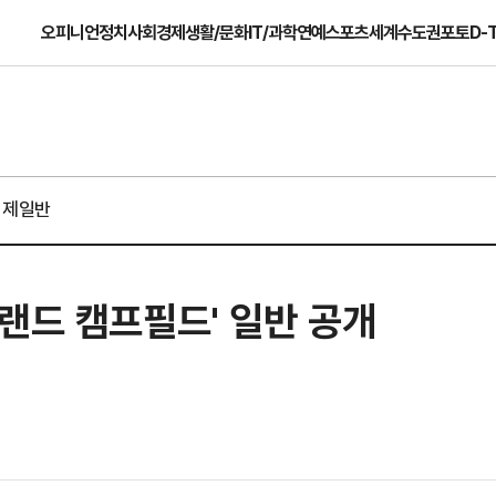
오피니언
정치
사회
경제
생활/문화
IT/과학
연예
스포츠
세계
수도권
포토
D-
경제일반
랜드 캠프필드' 일반 공개