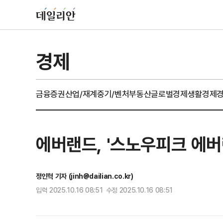
경제
금융
증권
산업/재계
중기/벤처
부동산
글로벌경제
생활경제
에버랜드, '스노우피크 에버
정인혁 기자 (jinh@dailian.co.kr)
입력 2025.10.16 08:51 수정 2025.10.16 08:51