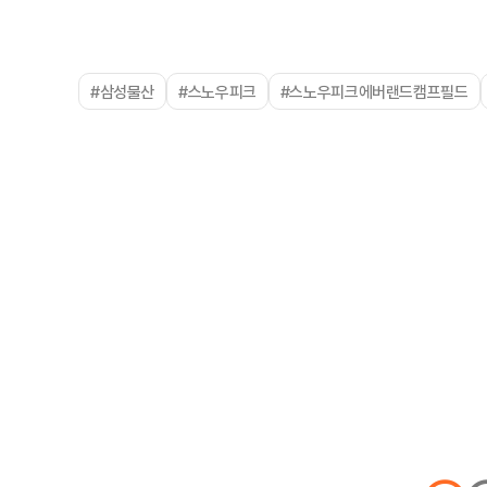
#삼성물산
#스노우피크
#스노우피크에버랜드캠프필드