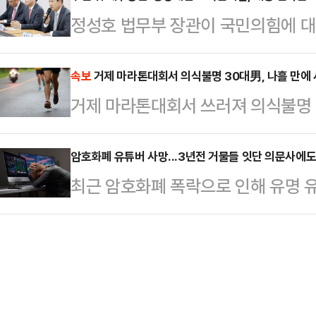
리치의 시신 옆에서 그의 이름으로 
정성호 법무부 장관이 국민의힘에 
주, 충청권, 남부지방을 중심으로 
"갈리치가 며칠 전 '재정적 어려움으
면서 논란이 확산되는 모양새다. 수
곳이 있겠다. 강수 지역에서는 가시
말했고, 작별 인사와 메…
파 정청래 더불어민주당 대표와 궤를
속보
거제 마라톤대회서 의식불명 30대男, 나흘 만에
동해안·북동산지를 제외한 경상권과 
거제 마라톤대회서 쓰러져 의식불명 3
한 압박 강도가 높아지면서다. 이에
해안·북동산지는 밤까지 비가 그치지
적이지 못하다고 비판하고 나섰다. 
▲제주 20~70㎜ ▲부산, …
암호화폐 유튜버 사망...3년전 거물들 잇단 의문사에도
뤄지려면 선제돼야 하는 특검 수사의
최근 암호화폐 폭락으로 인해 유명 유
의 실책으로 인해 이른바 '내란몰이'
연달아 일어난 암호화폐 관련 사업가
하며 맞대응에 나설 방침이다.…
다.11일(현지시간) 우크라이나 경
이딩 아카데미 '크립톨로지 키'의 공
채 발견됐다.그는 도널드 트럼프 미국