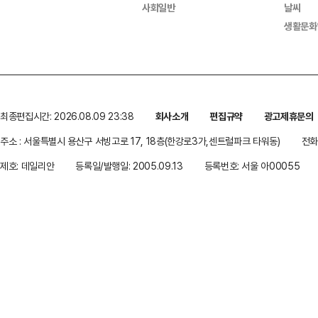
사회일반
날씨
생활문화
최종편집시간: 2026.08.09 23:38
회사소개
편집규약
광고제휴문의
주소 : 서울특별시 용산구 서빙고로 17, 18층(한강로3가,센트럴파크 타워동)
전화 
제호: 데일리안
등록일/발행일: 2005.09.13
등록번호: 서울 아00055