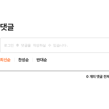
일부터 100%의 대중 추가 관세를
락하자 3000만달러(한화 430억원
다. 손실금에는…
댓글
최신순
찬성순
반대순
0 개의 댓글 전