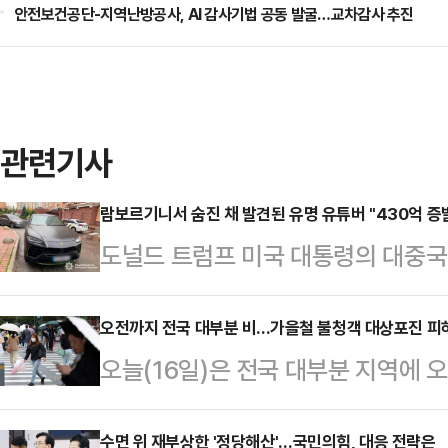
안전보건공단-지역난방공사, AI 감사기법 공동 발굴…교차감사 추진
관련기사
람보르기니서 숨진 채 발견된 유명 유튜버 "430억 증
도널드 트럼프 미국 대통령의 대중국
데 우크라이나에서 활동한 유명 암호
14일(현지시간) 글로벌 블록체인 
오전까지 전국 대부분 비...가을철 불청객 대상포진 피
오늘(16일)은 전국 대부분 지역에 
이나 경찰은 콘스탄틴 갈리치(32)가
청은 서해상에서 동쪽으로 이동하는
르기니 차량 안에서 머리에 총상을 
서 오전까지 전국 대부분 지역에 빗
수면 위 재부상한 '정당해산'…국민의힘, 대응 전략은