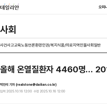
오피
사회
사건사고
교육
노동
언론
환경
인권/복지
식품/의료
지역
인물
사회일반
올해 온열질환자 4460명… 20
박진석 기자 (realstone@dailian.co.kr)
입력 2025.10.16 12:00 수정 2025.10.16 12:00