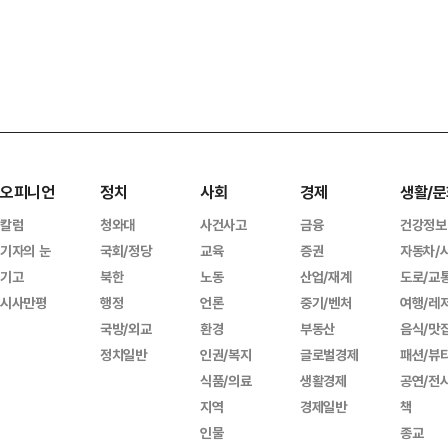
오피니언
정치
사회
경제
생활/문
칼럼
청와대
사건사고
금융
건강정보
기자의 눈
국회/정당
교육
증권
자동차/
기고
북한
노동
산업/재계
도로/교
시사만평
행정
언론
중기/벤처
여행/레
국방/외교
환경
부동산
음식/맛
정치일반
인권/복지
글로벌경제
패션/뷰
식품/의료
생활경제
공연/전
지역
경제일반
책
인물
종교