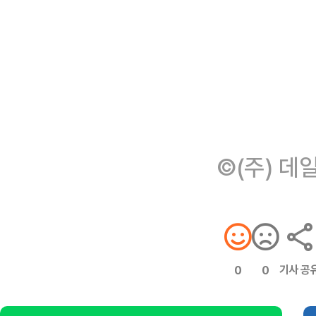
©(주) 데
기사 공
0
0