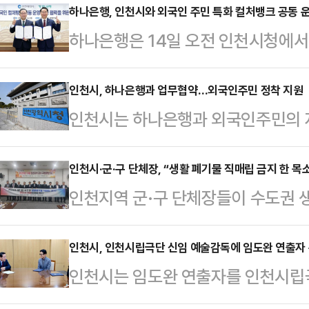
은 시 및 군·구 대부업 담당자, 경
하나은행, 인천시와 외국인 주민 특화 컬처뱅크 공동 
하나은행은 14일 오전 인천시청에서
인천 관내 대부업체 32곳이 대상이
크' 공동 운영을 위한 업무협약을 체
요 상권 인근의 대부업체나 장기간 
주하는 외국인들이 금융과 문화를 
인천시, 하나은행과 업무협약…외국인주민 정착 지원
상반기 기준 인천시에는 현재 436
인천시는 하나은행과 외국인주민의 
며 자립할 수 있는 거점을 제공하기
지도·단속을 실시, 법정 이자율 초과,
(MOU)을 체결했다고 14일 밝혔다
사기 예방교육 ▲외국인 전용 디지털
반 사항을 적발…
산단금융센터 2층 유휴공간을 외국인
인천시·군·구 단체장, “생활 폐기물 직매립 금지 한 목
스 등을 통해 외국인들이 쉽게 국내
인천지역 군·구 단체장들이 수도권 
이다.또 시는 이를 활용해 생활 편의
지원한다.아울러 인천시 및 운영기
를 보였다.인천시는 최근 남동구에서
한 다양한 프로그램을 운영할 예정이
정착 및 취업 지원 ▲다국적 동…
내년 1월 1일부터 수도권 생활폐기물
인천시, 인천시립극단 신임 예술감독에 임도완 연출자
국인주민 지원시설을 확충하고, 한국
인천시는 임도완 연출자를 인천시립
시행돼야 한다는 결의를 다졌다고 1
의료 상담 서비스 제공, 자유롭게 이
소년소녀합창단 신임 예술감독에 각각
없이 생활폐기물 직매립 금지에 철저
등 실질적인 지원을 추…