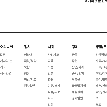
0 개의 댓글 전
오피니언
정치
사회
경제
생활/문
칼럼
청와대
사건사고
금융
건강정보
기자의 눈
국회/정당
교육
증권
자동차/
기고
북한
노동
산업/재계
도로/교
시사만평
행정
언론
중기/벤처
여행/레
국방/외교
환경
부동산
음식/맛
정치일반
인권/복지
글로벌경제
패션/뷰
식품/의료
생활경제
공연/전
지역
경제일반
책
인물
종교