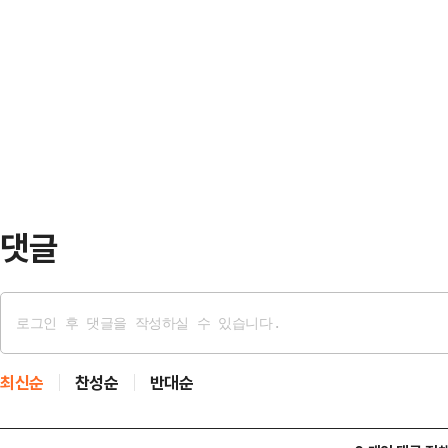
예술감독으로 선임된 임도완 연출자는
색했다.수도권 생활폐기물 직매립 금
교수로 재직했으며, 현재 극단 ‘사
시, 경기도 등 4자 협의체의 최종 
다.신체극 연출가의 선두 주자로 꼽히
7월 ‘폐기물관리법…
팽, 벚나무 동산, 한여름 밤의 꿈, 
시립극단과는 2021년 십이야를 객
녀합창단 초대 예술…
댓글
최신순
찬성순
반대순