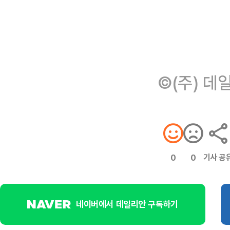
©(주) 데
기사 공
0
0
네이버에서 데일리안 구독하기