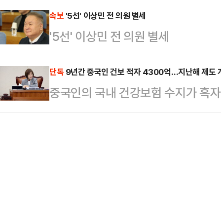
인들의 말을 …
조정대상지역과 투기과열지구로는 
속보
'5선' 이상민 전 의원 별세
'5선' 이상민 전 의원 별세
력 대책이다.국토교통부는 15일 오
국세청 등 정부부처 합동으로 정부서
단독
9년간 중국인 건보 적자 4300억…지난해 제도 개
최하고 이러한 내용을 담은 주택시장 
중국인의 국내 건강보험 수지가 흑자
한 이재명 정부에서 6·27 대출 규제와
최근 9년간(2016~2024년) 중
동산 대책이다.서…
과, 누적 4318억원 적자를 기록한
로나19 팬데믹으로 인해 '한 해 반짝
는, 지난해 제도 개선을 단행한 이
건복지위원회, 부산 해운대을·재선)
로부터 제출받은 자료에 따르면, 외