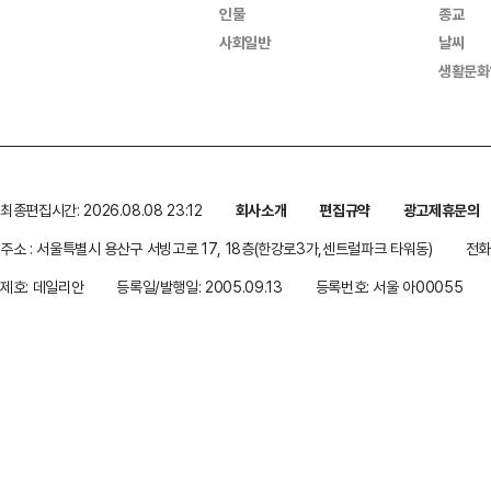
인물
종교
사회일반
날씨
생활문화
최종편집시간: 2026.08.08 23:12
회사소개
편집규약
광고제휴문의
주소 : 서울특별시 용산구 서빙고로 17, 18층(한강로3가,센트럴파크 타워동)
전화 
제호: 데일리안
등록일/발행일: 2005.09.13
등록번호: 서울 아00055