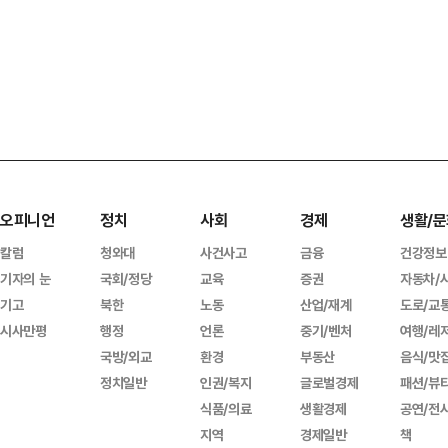
오피니언
정치
사회
경제
생활/문
칼럼
청와대
사건사고
금융
건강정보
기자의 눈
국회/정당
교육
증권
자동차/
기고
북한
노동
산업/재계
도로/교
시사만평
행정
언론
중기/벤처
여행/레
국방/외교
환경
부동산
음식/맛
정치일반
인권/복지
글로벌경제
패션/뷰
식품/의료
생활경제
공연/전
지역
경제일반
책