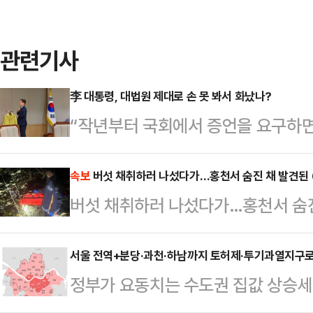
관련기사
李 대통령, 대법원 제대로 손 못 봐서 화났나?
“작년부터 국회에서 증언을 요구하면
짓말하는 일이 반복되고 있다. 국회
진실을 말해야 할 사람들이 증언을 
속보
버섯 채취하러 나섰다가…홍천서 숨진 채 발견된 
버섯 채취하러 나섰다가…홍천서 숨진
말한다든지 이런 건 절대로 허용하면 
의에서 한 말이다. 대통령은 재판관이
서울 전역+분당·과천·하남까지 토허제·투기과열지구로 지
권한을 부여받은 사람이 아니면서 그
정부가 요동치는 수도권 집값 상승세
말해야 할 사람들이’라고 말했는데 그
남 등을 포함한 경기도 12개 지역을