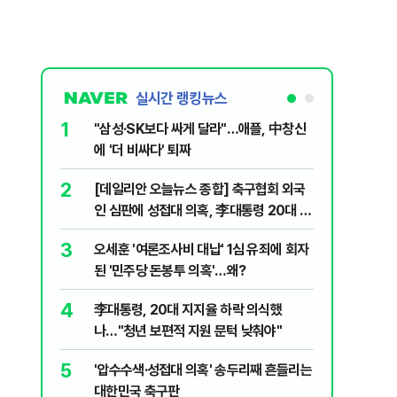
실시간 랭킹뉴스
1
6
"삼성·SK보다 싸게 달라"…애플, 中창신
2030은
에 '더 비싸다' 퇴짜
줄 알았나
리 헬스]
2
7
[데일리안 오늘뉴스 종합] 축구협회 외국
"캐리비
인 심판에 성접대 의혹, 李대통령 20대 지
다 달아나
지율 하락 의식했나, 삼전닉스 올인은 금
3
8
오세훈 '여론조사비 대납' 1심 유죄에 회자
"약만으론
물, SK하이닉스 프리마켓 시초가 논란 재
된 '민주당 돈봉투 의혹'…왜?
과학자의 
점화, 김민석 "과반 승리 가능성 99%" 등
4
9
李대통령, 20대 지지율 하락 의식했
레버리지 
나…"청년 보편적 지원 문턱 낮춰야"
지수로 
5
10
'압수수색·성접대 의혹' 송두리째 흔들리는
지진에 
대한민국 축구판
日 여성..