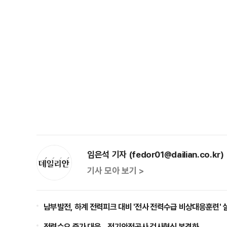
임은석 기자 (fedor01@dailian.co.kr)
기사 모아 보기 >
남부발전, 하계 전력피크 대비 '전사 전력수급 비상대응훈련' 
전력수요 증가 대응…전기안전공사 검사혁신 본격화