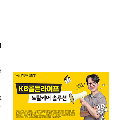
배
설
로
와