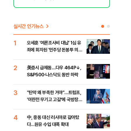
실시간 인기뉴스
1
6
오세훈 '여론조사비 대납' 1심 유
형소
죄에 회자된 '민주당 돈봉투 의
다…
혹'…왜?
2
7
美증시 급제동…다우 464P↓,
[단
S&P500·나스닥도 동반 하락
희룡
증거
3
8
"탄약 왜 부족한 거야"…트럼프,
美 
'이란전 무기고 고갈'에 국방장관
'출
질책
4
9
中, 중동 대신 러시아로 갈아탔
"오
다…원유 수입 대폭 확대
과정