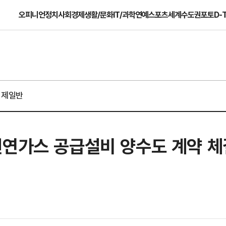
오피니언
정치
사회
경제
생활/문화
IT/과학
연예
스포츠
세계
수도권
포토
D-
경제일반
천연가스 공급설비 양수도 계약 체