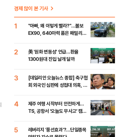
경제 많이 본 기사
1
"아빠, 왜 이렇게 빨라?"…볼보
EX90, 640마력 품은 패밀리카
[시승기]
2
美 '원화 변동성' 언급…환율
1300원대 진입 날개 달까
3
[데일리안 오늘뉴스 종합] 축구협
회 외국인 심판에 성접대 의혹, 李
대통령 20대 지지율 하락 의식했
나, 삼전닉스 올인은 금물, SK하
4
제주 여행 시작부터 안전하게…
지
이닉스 프리마켓 시초가 논란 재
TS, 공항서 ‘오늘도 무사고’ 캠페
점화, 김민석 "과반 승리 가능성
인
99%" 등
5
레버리지 '풍선효과'?…단일종목