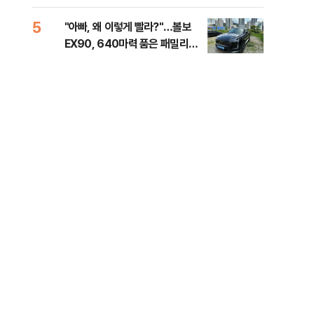
세제
5
10
"아빠, 왜 이렇게 빨라?"…볼보
병력
EX90, 640마력 품은 패밀리카
60
[시승기]
40