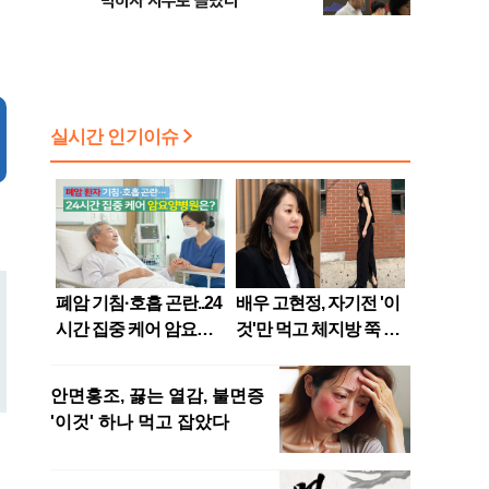
막히자 지수로 몰렸다