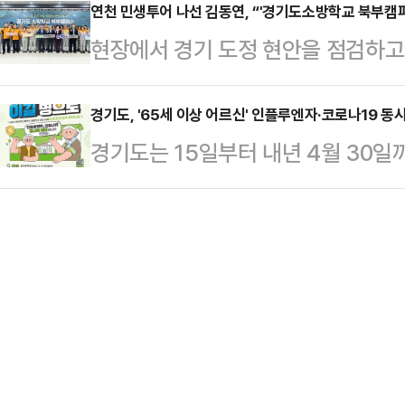
(달달버스)를 진행했다고 밝혔다.이
연천 민생투어 나선 김동연, “'경기도소방학교 북부캠
금 55건 4억3000만원, 무기명정기
현장에서 경기 도정 현안을 점검하고
는 주민 100여 명이 함께한 가운데
112건 240억원 등 모두 250억원
투어를 진행 중인 김동연 경기도지사
목소리를 듣는 현장투어를 펼쳤다.
추심…
북부캠퍼스 건립을 차질 없이 추진하
경기도, '65세 이상 어르신' 인플루엔자·코로나19 동
도소방학교 북부캠퍼스 건립에 대한 설
경기도는 15일부터 내년 4월 30일
제 현장투어 방문지로 연천군을 선택
며 연천군민과 소통하는 시간을 가졌
인플루엔자와 코로나19 국가예방접종
실에서 경기도소방학교 북부캠퍼스 
물관으로 자리를 옮겨 …
종은 연령대별로 순차 진행하며, 15
소방공무원과 간담회를 진행했다.이 
세 이상, 22일부터 65세 이상이 
군의회의장, 윤종영 경기도의원, 의용
관계없이 전국 위탁의료기관 및 보건소
했다.김 지사는 “연천은 제게…
까운 위탁의료기관 정보는 예방접종도우미
확인할 수 있다. 접종 시에는 신분
자와 코로…