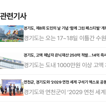
관련기사
경기도, 제8회 도민의 날 기념 ‘함께 그린 페스티벌’ 개
경기도는 오는 17~18일 이틀간 수
8회 경기도민의 날을 기념하는 ‘함께 
밝혔다.올해는 ‘도민과 함께 그리는(G
경기도, 고액 체납자 은닉재산 250억 적발…14억 즉
경기도는 도내 1000만원 이상 고액
‘도민과 함께 그리다’와 기후행동을 상
험 증권 거래내역을 전수 조사한 결과
표현했다. 기후위기에 대한 경기도의
발했다고 15일 밝혔다.도는 고액 
연천군, 경기도와 ‘2029 연천 세계 구석기 엑스포 공동
담은 축제로 마련된다.도민의 날은 10
경기도와 연천군이 ‘2029 연천 세계
지난 7월부터 9월까지 납품·공사·용
명칭이 처음 사용된 것을 기념해 경기
맞잡았다.경기 연천군은 경기도가 1
‘이행보증보험 증권’ 거래 내역을 