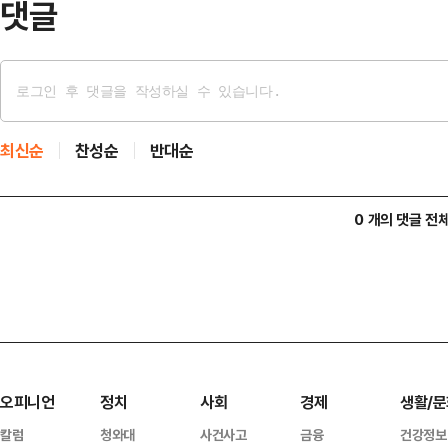
댓글
최신순
찬성순
반대순
0 개의 댓글 전
오피니언
정치
사회
경제
생활/문
칼럼
청와대
사건사고
금융
건강정보