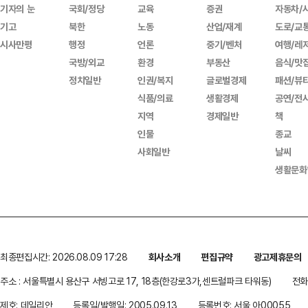
기자의 눈
국회/정당
교육
증권
자동차/
기고
북한
노동
산업/재계
도로/교
시사만평
행정
언론
중기/벤처
여행/레
국방/외교
환경
부동산
음식/맛
정치일반
인권/복지
글로벌경제
패션/뷰
식품/의료
생활경제
공연/전
지역
경제일반
책
인물
종교
사회일반
날씨
생활문화
최종편집시간: 2026.08.09 17:28
회사소개
편집규약
광고제휴문의
주소 : 서울특별시 용산구 서빙고로 17, 18층(한강로3가,센트럴파크 타워동)
전화 
제호: 데일리안
등록일/발행일: 2005.09.13
등록번호: 서울 아00055