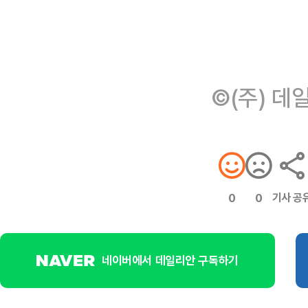
©(주) 데
기사 공
0
0
네이버에서 데일리안 구독하기