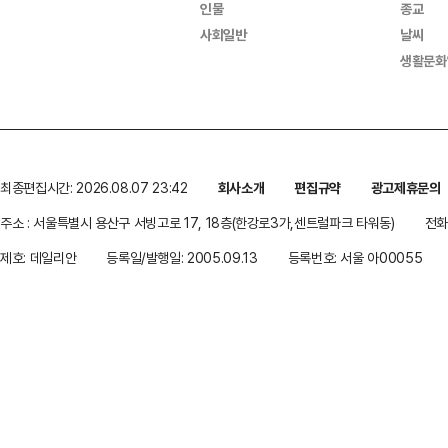
인물
종교
사회일반
날씨
생활문화
최종편집시간: 2026.08.07 23:42
회사소개
편집규약
광고제휴문의
주소 : 서울특별시 용산구 서빙고로 17, 18층(한강로3가,센트럴파크 타워동)
전화 
제호: 데일리안
등록일/발행일: 2005.09.13
등록번호: 서울 아00055