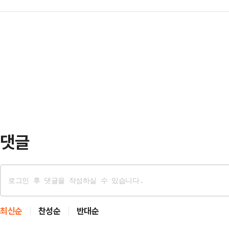
협의회'를 개최하고 교통사고, 산재사
량은 ▲경기 남부, 서해5도 10~5
…
처의 이행사항 및 성과를 점검하고 
▲강원 영동 20~60㎜ ▲강원 영서
기 3대 프로젝트는 교통·산재·자살 
10~50㎜ ▲광주·전남 20~60
절반 줄이기 목표로 2018년부터 
남, 경북 …
민생명을 지키는 것은 정부가 해야 할
부의 변경과 상관없이 사망사고를 줄
조했다.음주운전 …
댓글
최신순
찬성순
반대순