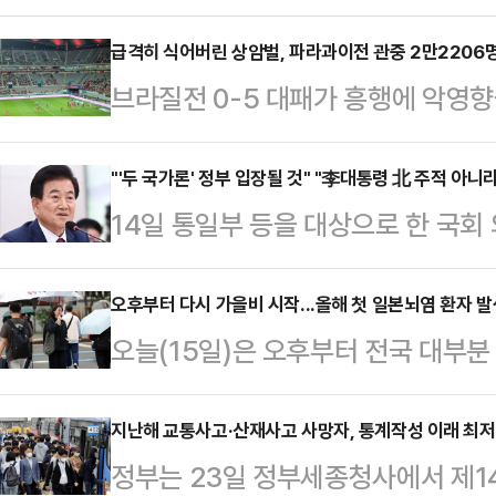
있다. 전날 민중기 특검 폭력 수사에
해당 사건을 '국가 폭력'으로 규정하
급격히 식어버린 상암벌, 파라과이전 관중 2만2206
브라질전 0-5 대패가 흥행에 악영향
에서도 맹렬한 비판이 이어졌다.송언
월 두 번째 A매치 평가전을 치른 홍
에서 열린 국정감사 대책회의에서 "
복병’ 파라과이와의 평가전이 열린 
"'두 국가론' 정부 입장될 것" "李대통령 北 주적 아
을 계기로 수사방식 전반을 재점검하
14일 통일부 등을 대상으로 한 국
적은 관중이 찾아왔다. 지난 10일 
수색 때까지도 문제의식을 느끼지 못
일부 장관의 '남북 두 국가론', 이재
관중과 비교했을 때 절반에도 훨씬 
점검에 나선 것"이라고…
맹 중시)·자주파(남북 공조 중시) 
오후부터 다시 가을비 시작...올해 첫 일본뇌염 환자 발생
레이어들이 대거 포진한 브라질전에
오늘(15일)은 오후부터 전국 대부분
장관은 이날 외통위 국정감사에서 안
도 해당 경기에서 졸전 끝에 0-5로 
강원 영동과 경북 동해안·북동 산지,
공식 입장과 다른데, 계속 주장할 것
향을 미쳤다는…
오전부터 전남권에, 오후부터 충청권
지난해 교통사고·산재사고 사망자, 통계작성 이래 최
공식 입장으로 확정될 것"이라며 "(
정부는 23일 정부세종청사에서 제14
강원 영서에 비가 확대될 것이라고 관
당 의원들은 '두 국가론'의 위헌적 