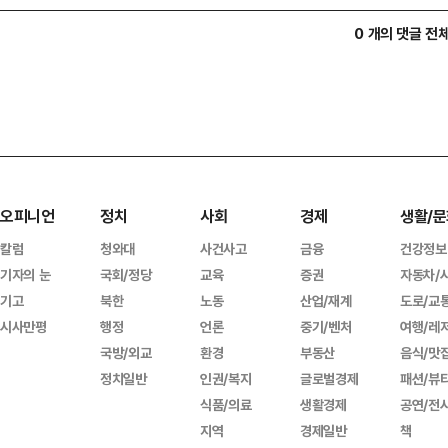
0 개의 댓글 전
오피니언
정치
사회
경제
생활/문
칼럼
청와대
사건사고
금융
건강정보
기자의 눈
국회/정당
교육
증권
자동차/
기고
북한
노동
산업/재계
도로/교
시사만평
행정
언론
중기/벤처
여행/레
국방/외교
환경
부동산
음식/맛
정치일반
인권/복지
글로벌경제
패션/뷰
식품/의료
생활경제
공연/전
지역
경제일반
책