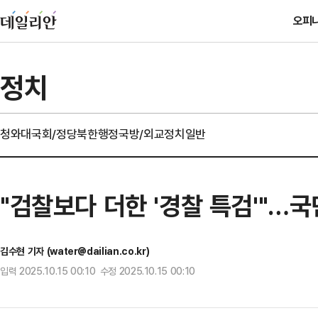
오피
정치
청와대
국회/정당
북한
행정
국방/외교
정치일반
"검찰보다 더한 '경찰 특검'"…국
김수현 기자 (water@dailian.co.kr)
입력 2025.10.15 00:10 수정 2025.10.15 00:10