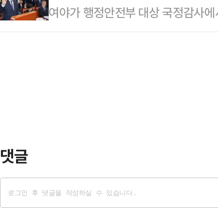
여야가 행정안전부 대상 국정감사에
장관은 이날 외통위 국정감사에서 안
것을 자인한 것이냐"라고 했다.박정
본원 화재에 대한 이재명 정부 책임
공식 입장과 다른데, 계속 주장할 것
기자…
은 세월호 사고 당시 박근혜 전 대통
공식 입장으로 확정될 것"이라며 "(
이 완진 하루 뒤에야 중앙재난안전대
당 의원들은 '두 국가론'의 위헌적 
고 내로남불이라고 지적했다.더불어
…
응에 최선을 다했다고 강조하며, 오
억지로 논란거리로 만들어 소모적인
의힘 소속 박덕흠 행안위 위원은 1…
댓글