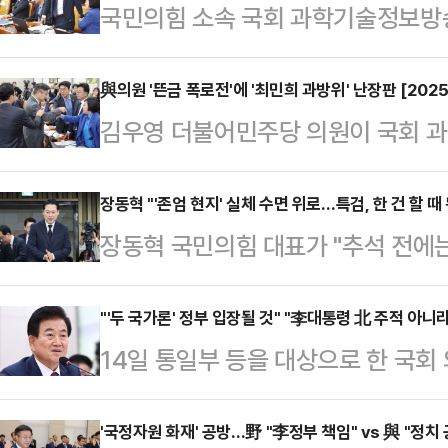
국민의힘 소속 국회 과학기술정보
의원의 전화번호와 함께 받은 개인 
을 개인정보보호법 위반 혐의로 형
與의원 '뜬금 폭로전'에 '최민희 과방위' 난장판 [2025
김우영 더불어민주당 의원이 국회
국민의힘 소속 과방위원들은 14일 
서 난데없이 박정훈 국민의힘 의원의
장에서 김우영 민주당 의원이 박정훈
차례 정회되는 등 파행을 겪었다.김
장동혁 "'존엄 현지' 실체 수면 위로…특검, 한 건 할 때 
자를 공개하는 과정에서 박 의원의 개
장동혁 국민의힘 대표가 "추석 전에는 
된 이후 지난달 2일과 5일에 받은 
는 명백한 개인정보보호법 위반이다.
현지'를 돕기 위해 특검이 한 건 할 
니다. 전화부탁드립니다(2일)'라는 
발을 검토할 방침이다"라고 말했다.
을 야유했다.장동혁 대표는 14일 자신
"'두 국가론' 정부 입장될 것" "李대통령 北 주적 아
속 문자를 받은 것으로 전해졌다. 
14일 통일부 등을 대상으로 한 국
체가 조금씩 수면 위로 떠오르고 있
전화번호도 그대로 노출됐다.김 의원은
일부 장관의 '남북 두 국가론', 이재
과 관련이 있다고 했더니 대통령실은 
을 언급하면서 "내가…
맹 중시)·자주파(남북 공조 중시) 
'국정자원 화재' 공방…野 "李정부 책임" vs 與 "정치 공
인정한다는 것이냐"라고 반문했다.이