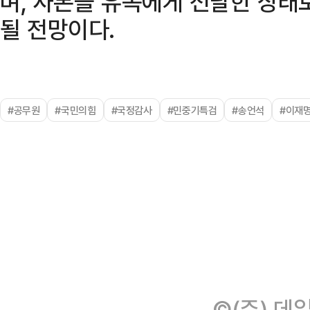
며, 사본을 유족에게 전달한 상태
될 전망이다.
#공무원
#국민의힘
#국정감사
#민중기특검
#송언석
#이재
©(주) 데