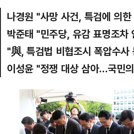
나경원 "사망 사건, 특검에 의한
박준태 "민주당, 유감 표명조차 
"與, 특검법 비협조시 폭압수사
이성윤 "정쟁 대상 삼아…국민의