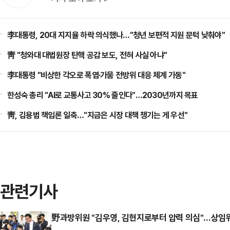
李대통령, 20대 지지율 하락 의식했나…"청년 보편적 지원 문턱 낮춰야"
靑 "청와대 대법원장 탄핵 공감 보도, 전혀 사실 아냐"
李대통령 "비상한 각오로 폭염·가뭄 전방위 대응 체계 가동"
한성숙 총리 "AI로 교통사고 30% 줄인다"…2030년까지 목표
靑, 김용범 책임론 일축…"지금은 시장 대책 챙기는 게 우선"
관련기사
野과방위원 "김우영, 김현지로부터 압력 의심"…상임위