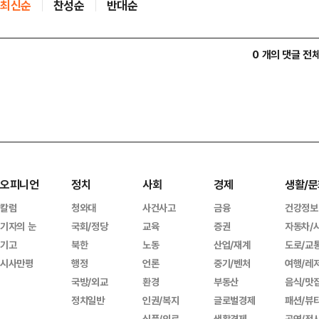
최신순
찬성순
반대순
0 개의 댓글 전
오피니언
정치
사회
경제
생활/문
칼럼
청와대
사건사고
금융
건강정보
기자의 눈
국회/정당
교육
증권
자동차/
기고
북한
노동
산업/재계
도로/교
시사만평
행정
언론
중기/벤처
여행/레
국방/외교
환경
부동산
음식/맛
정치일반
인권/복지
글로벌경제
패션/뷰
식품/의료
생활경제
공연/전