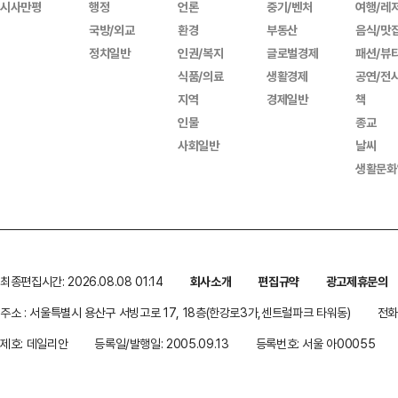
시사만평
행정
언론
중기/벤처
여행/레
국방/외교
환경
부동산
음식/맛
정치일반
인권/복지
글로벌경제
패션/뷰
식품/의료
생활경제
공연/전
지역
경제일반
책
인물
종교
사회일반
날씨
생활문화
최종편집시간: 2026.08.08 01:14
회사소개
편집규약
광고제휴문의
주소 : 서울특별시 용산구 서빙고로 17, 18층(한강로3가,센트럴파크 타워동)
전화 
제호: 데일리안
등록일/발행일: 2005.09.13
등록번호: 서울 아00055