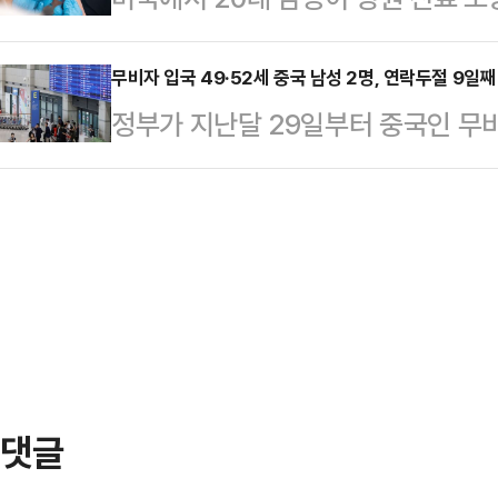
난 8월 20세 남성 A씨가 연락되지
몸 곳곳에서 폭행 흔적을 보고 범죄가
에게 HIV(인간면역결핍 바이러스) 
은 출입국 기록을 통해 A씨가 두 달
씨는…
다.13일(현지시간) 뉴욕포스트, 피
무비자 입국 49·52세 중국 남성 2명, 연락두절 9일째
방을 쫓고 있다. 가족들은 A씨가 
정부가 지난달 29일부터 중국인 무
길크리스트(25)를 지난달 11일 체
다. 특히 가족들에게 모르는 전화번호
무비자 입국한 중국인 남성 2명이 사
다.HIV 감염자인 길크리스트는 지
전화가 끊겨 범…
절 상태인 것으로 파악됐다.13일 
서 당뇨병 치료를 받던 중 갑자기 팔
법무부로부터 제출받은 자료에 지난 
의 눈에 자신의 혈액을 뿌리고 상해를
행사를 통해 입국한 중국인 단체관광객
에 자극을 받았다…
은 뒤 정해진 출구가 아닌 다른 출
각 49세, 52세 중국인 남성으로, 
에서도 발견…
댓글