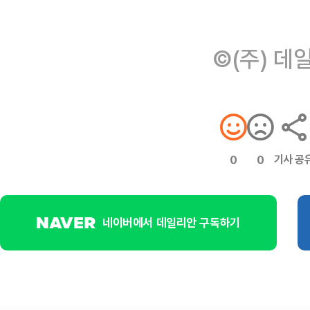
©(주) 데
기사 공
0
0
네이버에서 데일리안 구독하기