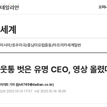
오피
세계
아시아/호주
미국/중남미
유럽
중동/아프리카
세계일반
웃통 벗은 유명 CEO, 영상 올
이지희 기자 (ljh4749@dailian.co.kr)
입력 2025.10.14 17:57 수정 2025.10.14 18:00