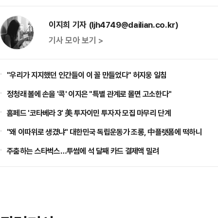
이지희 기자 (ljh4749@dailian.co.kr)
기사 모아 보기 >
"우리가 지지했던 인간들이 이 꼴 만들었다" 허지웅 일침
정청래 볼에 손을 '콕' 이지은 "특별 관계로 몰면 고소한다"
홈페드 '코타베라 3' 美 투자이민 투자자 모집 마무리 단계
"왜 이따위로 생겼냐" 대한민국 독립운동가 조롱, 中플랫폼에 떡하니
주춤하는 스타벅스…투썸에 석 달째 카드 결제액 밀려