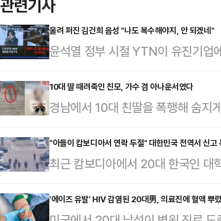
관련기사
울려 퍼진 김건희 음성 "나도 복수해야지, 안 되겠네"
윤석열 정부 시절 YTN이 유진기업
있다고 노종면 더불어민주당 의원이 
열린 2025년 과학기술정보방송통신
10대 딸 때려죽인 친모, 가수 겸 아나운서였다
경남에서 10대 친딸을 폭행해 숨지게
허위 이력에 관한 보도로 상당한 파장
온몸에는 멍과 상처가 남아 있었지만 
을 불태웠다"며 "결국 YTN을 팔아
에서 난동을 부린 것으로 알려졌다.
"아들이 캄보디아서 연락 두절" 대한민국 전역서 신고
동원해 결국 팔아넘겼다고 본다"고 주
최근 캄보디아에서 20대 한국인 대
로 40대 여성 A씨가 구속됐다. A씨
년 12월 김건희의 허위 이력에 대한
을 주고있는 가운데 우리 국민이 캄
주거지에서 친딸 B양을 폭행해 숨지게
을 확보하고 …
들의 신고 등으로 잇따라 드러나고 
'에이즈 유발' HIV 감염된 20대男, 의료진에 혈액 뿌
접 차량을 몰고 남해군의 한 병원 응
미국에서 20대 남성이 병원 진료 