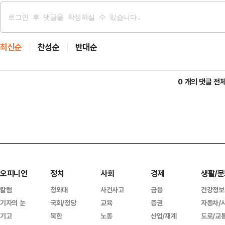
최신순
찬성순
반대순
0 개의 댓글 전
오피니언
정치
사회
경제
생활/문
칼럼
청와대
사건사고
금융
건강정보
기자의 눈
국회/정당
교육
증권
자동차/
기고
북한
노동
산업/재계
도로/교