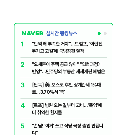
실시간 랭킹뉴스
1
6
"탄약 왜 부족한 거야"…트럼프, '이란전
민주당, 
무기고 고갈'에 국방장관 질책
안부터 
2
7
"오세훈이 주택 공급 않아" "입법과정에
집주인 
반영"…민주당의 부동산 세제개편 해법은
자 보호
3
8
[단독] 美, 포스코 후판 상계관세 1%대
"한도 줄
로…3.70%서 '뚝'
긴 '대출 
4
9
[르포] 병원 오는 길부터 고비…'폭염'에
버핏 "美 
더 취약한 환자들
신호에 
5
10
"손님! '이거' 쓰고 식당·극장 출입 안됩니
與김승원,
다"
"내용 다