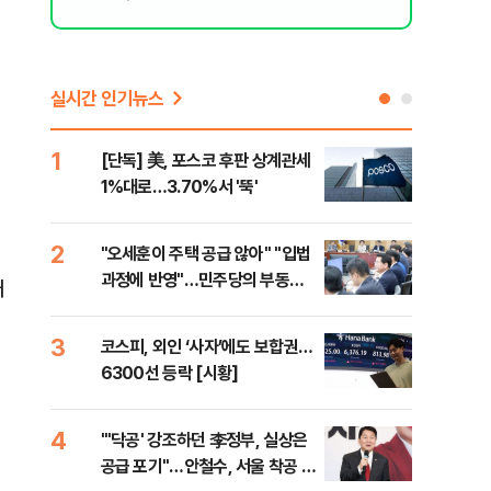
실시간 인기뉴스
1
6
[단독] 美, 포스코 후판 상계관세
[르
1%대로…3.70%서 '뚝'
비…
2
7
"오세훈이 주택 공급 않아" "입법
네이
과정에 반영"…민주당의 부동산
외연
거
세제개편 해법은
출(
3
8
코스피, 외인 ‘사자’에도 보합권…
[속
6300선 등락 [시황]
감사
4
9
"'닥공' 강조하던 李정부, 실상은
민주
공급 포기"…안철수, 서울 착공 실
공…