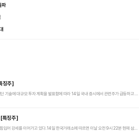
돌파
억
대
[특징주]
첨단 기술에 대규모 투자 계획을 발표함에 따라 14일 국내 증시에서 관련주가 급등하고 있
닥 시장에서 아이윈플러스는 전 거래일 대비 13.77% 오른 1297원에 거래 중이다. 장중
%), 케이씨에스(6.40%), 한국첨단소재(5.59%) 등도 우상향하고 있다.앞서 미국 뉴
게티 컴퓨팅(25.02%), 디웨이브 퀀텀(23.…
 [특징주]
 힘입어 강세를 이어가고 있다.14일 한국거래소에 따르면 이날 오전 9시 22분 현재 삼성
5700원에 거래되고 있다. 장중에는 9만6000원까지 치솟아 52주 신고가를 경신했다.프