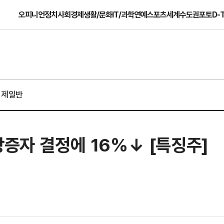
오피니언
정치
사회
경제
생활/문화
IT/과학
연예
스포츠
세계
수도권
포토
D-
경제일반
상증자 결정에 16%↓ [특징주]