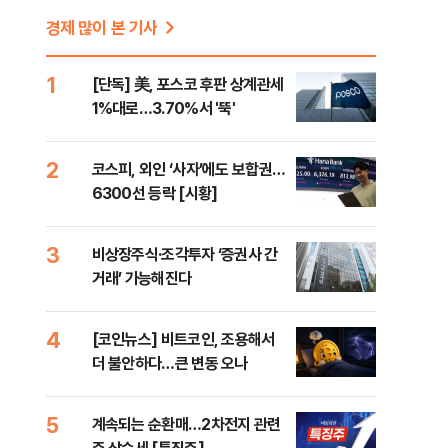
경제 많이 본 기사
1
[단독] 美, 포스코 후판 상계관세
1%대로…3.70%서 '뚝'
2
코스피, 외인 ‘사자’에도 보합권…
6300선 등락 [시황]
3
비상장주식·조각투자 ‘증권사 간
거래’ 가능해진다
4
[코인뉴스] 비트코인, 조용해서
더 불안하다…큰 변동 오나
5
계속되는 순환매…2차전지 관련