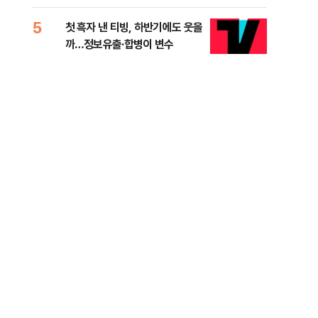
적 미달 비판
5
10
첫 흑자 낸 티빙, 하반기에도 웃을
[코
까…정보유출·합병이 변수
더 
정