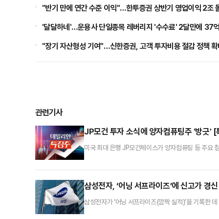
"반기 만에 연간 수준 이익"…한투증권 상반기 영업이익 2조 
'달달하네'…운용사 단일종목 레버리지 '수수료' 2달만에 37
"장기 자산형성 기여"…신한증권, 고객 투자비용 절감 정책 확
관련기사
JP모건 투자 소식에 양자컴퓨팅주 '방긋' 
미국 최대 은행 JP모건체이스가 양자컴퓨팅 등 주요 
다. 한국거래소에 따르면, 이날 오전 10시 14분 코스
1416원까지 오르기도 했다.그밖에 아이씨티케이(6.98
욕증시에서도 JP모건체이스의 투자 계획 발표에 따라 리
삼성전자, ‘어닝 서프라이즈’에 신고가 경신
삼성전자가 ‘어닝 서프라이즈(깜짝 실적)’을 기록한 데
전자는 전 거래일 대비 2.57%(2400원) 오른 9만