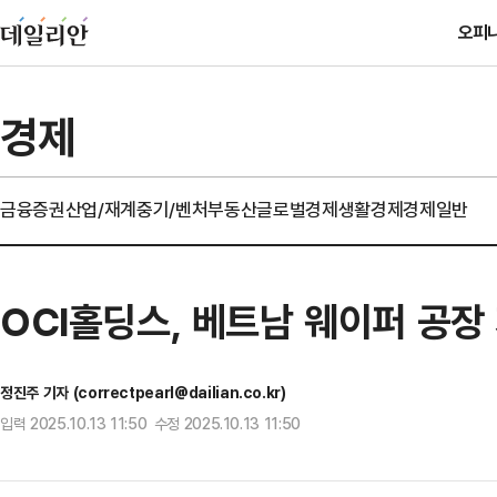
오피
경제
금융
증권
산업/재계
중기/벤처
부동산
글로벌경제
생활경제
경제일반
OCI홀딩스, 베트남 웨이퍼 공장
정진주 기자 (correctpearl@dailian.co.kr)
입력 2025.10.13 11:50 수정 2025.10.13 11:50