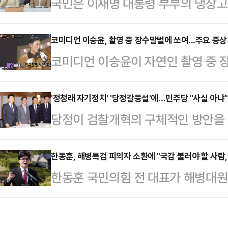
국민은 이재명 대통령 부부의 냉장고
실수'라는 입장을 내놨다.12일 페
고 길었던 추석 연휴가 대통령 부부의
제출한 자료에 따르면 페이스북은 검
되고 끝났다. 나라가 이래도 되나?멀
코미디언 이승윤, 촬영 중 장수말벌에 쏘여...주요 증상
단한 데 대해 "해당 계정이 실수로 
코미디언 이승윤이 자연인 촬영 중 
이벌이라고 생각하는(감정적으로) 일본
북 모회사 메타가 정치적 콘텐츠를 
다.12일 방송된 MBC 예능 '복면가
굵직한 경사와 화제로 들썩였다.한 
는 표현의 자유를 중…
연한 이승윤은 '나는 자연인이다' 촬
'정청래 자기정치' '당정갈등설'에…민주당 "사실 아냐"
과 화학상을 받았다. 역대 25번째다
당정이 검찰개혁의 구체적인 방안을 
승윤은 "죽을 뻔한 적도 있다. 촬영
닌 순수 과학 분야에서만 22명의 세
을 두고 또다시 엇박자를 낸다는 지
일반 벌의 500배 이상이라고 알고 
면 대한민국은 …
니다"며 거듭 진화에 나섰다.박수현
한동훈, 해병특검 피의자 소환에 "국감 불러야 할 사람
도중 혀가 말려 들어가고 호흡이 가
한동훈 국민의힘 전 대표가 해병대원
글을 올려 '정청래 대표가 자기정치를
점점 흐려지는데 가족 생각이 먼저 
특별검사팀이 자신을 채상병 사건의 
목조목 반박하며 '당정대(민주당·정부
벌쏘임 …
내며 "국정감사에 불러야 할 사람은
변인은 "항간에 민주당과 정청래 대