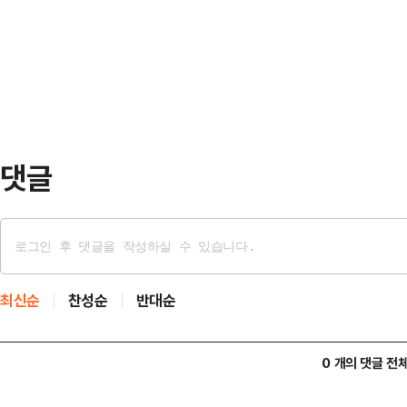
라고 꾸짖었다.한동훈 전 대표는 1
해가 두 가지가 있다"며 "첫째는 정청
구 만났다는 황당한 가짜뉴스 만으로
는 민주당이 당정대…
수사 중에 극도의 정치 편향을 대놓
왜 국감에 안부르냐"고 일갈했다.앞
현 특검팀이 '이종섭 호주…
댓글
최신순
찬성순
반대순
0 개의 댓글 전