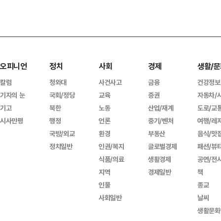
오피니언
정치
사회
경제
생활/문
칼럼
청와대
사건사고
금융
건강정보
기자의 눈
국회/정당
교육
증권
자동차/
기고
북한
노동
산업/재계
도로/교
시사만평
행정
언론
중기/벤처
여행/레
국방/외교
환경
부동산
음식/맛
정치일반
인권/복지
글로벌경제
패션/뷰
식품/의료
생활경제
공연/전
지역
경제일반
책
인물
종교
사회일반
날씨
생활문화