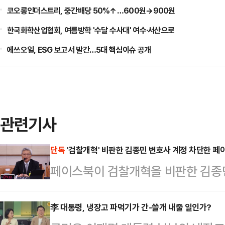
코오롱인더스트리, 중간배당 50%↑…600원→900원
한국화학산업협회, 여름방학 '수달 수사대' 여수·서산으로
에쓰오일, ESG 보고서 발간…5대 핵심이슈 공개
관련기사
단독
'검찰개혁' 비판한 김종민 변호사 계정 차단한 
페이스북이 검찰개혁을 비판한 김종민
열 논란이 커지는 가운데, 김 변호사
없던 것으로 드러났다. 이에 페이스북
李 대통령, 냉장고 파먹기가 간-쓸개 내줄 일인가?