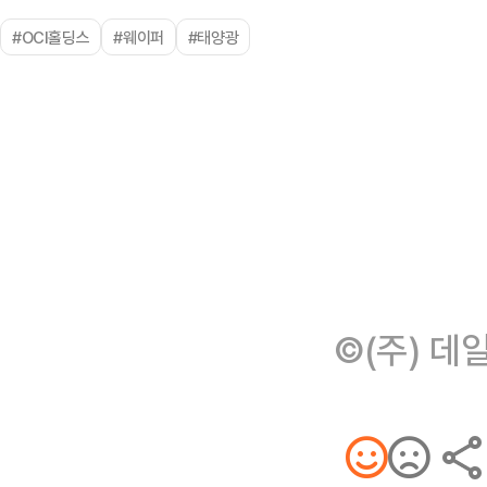
#OCI홀딩스
#웨이퍼
#태양광
©(주) 데