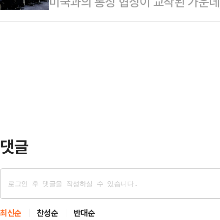
미국과의 통상 협상이 교착된 가운데
라고 꾸짖었다.한동훈 전 대표는 1
해가 두 가지가 있다"며 "첫째는 정청
조짐을 보이면서 외교 전선 전반이 
구 만났다는 황당한 가짜뉴스 만으로
는 민주당이 당정대…
비교적 안정적으로 유지되던 한일 외
수사 중에 극도의 정치 편향을 대놓
총재의 등장으로 긴장 국면에 접어들
왜 국감에 안부르냐"고 일갈했다.앞
다.12일 정치권에 따르면 일본 집권
현 특검팀이 '이종섭 호주…
보수 성향의 다카이치 사나에 전 경
총재는 사상 첫 여성 총리로 취임할 
이 순탄치 않은 …
댓글
최신순
찬성순
반대순