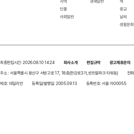
지역
경제일반
책
인물
종교
사회일반
날씨
생활문화
최종편집시간: 2026.08.10 14:24
회사소개
편집규약
광고제휴문의
주소 : 서울특별시 용산구 서빙고로 17, 18층(한강로3가,센트럴파크 타워동)
전화 
제호: 데일리안
등록일/발행일: 2005.09.13
등록번호: 서울 아00055