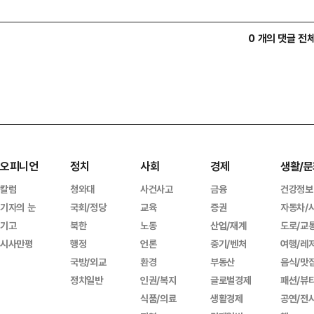
0 개의 댓글 전
오피니언
정치
사회
경제
생활/문
칼럼
청와대
사건사고
금융
건강정보
기자의 눈
국회/정당
교육
증권
자동차/
기고
북한
노동
산업/재계
도로/교
시사만평
행정
언론
중기/벤처
여행/레
국방/외교
환경
부동산
음식/맛
정치일반
인권/복지
글로벌경제
패션/뷰
식품/의료
생활경제
공연/전