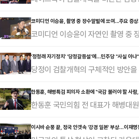
열 논란이 커지는 가운데, 김 변호사
없던 것으로 드러났다. 이에 페이스북
코미디언 이승윤, 촬영 중 장수말벌에 쏘여...주요 증상
코미디언 이승윤이 자연인 촬영 중 
실수'라는 입장을 내놨다.12일 페
다.12일 방송된 MBC 예능 '복면가
제출한 자료에 따르면 페이스북은 검
연한 이승윤은 '나는 자연인이다' 촬
'정청래 자기정치' '당정갈등설'에…민주당 "사실 아냐"
단한 데 대해 "해당 계정이 실수로 
당정이 검찰개혁의 구체적인 방안을 
승윤은 "죽을 뻔한 적도 있다. 촬영
북 모회사 메타가 정치적 콘텐츠를 
을 두고 또다시 엇박자를 낸다는 지
일반 벌의 500배 이상이라고 알고 
는 표현의 자유를 중…
니다"며 거듭 진화에 나섰다.박수현
한동훈, 해병특검 피의자 소환에 "국감 불러야 할 사람
도중 혀가 말려 들어가고 호흡이 가
한동훈 국민의힘 전 대표가 해병대원
글을 올려 '정청래 대표가 자기정치를
점점 흐려지는데 가족 생각이 먼저 
특별검사팀이 자신을 채상병 사건의 
목조목 반박하며 '당정대(민주당·정부
벌쏘임 …
내며 "국정감사에 불러야 할 사람은
이시바 순풍 끝, 정국 안갯속 '강경 일본' 부상…이재
변인은 "항간에 민주당과 정청래 대