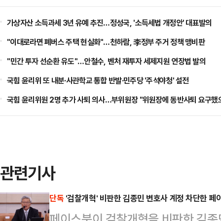
가상자산 소득과세 3년 유예 추진…정성국, '소득세법 개정안' 대표발의
"이대로라면 폐버스 주택 현실화"…천하람, 李정부 주거 정책 맹비판
​"민간 투자 선순환 유도"…안철수, 벤처 재투자 세제지원 연장법 발의
국힘 윤리위 또 내분·사관학교 통합 반발·민주당 '주석야청' 설전
국힘 윤리위원 2명 추가 사퇴 의사…부위원장 "위원장에 동반사퇴 요구했
관련기사
단독
'검찰개혁' 비판한 김종민 변호사 계정 차단한 
페이스북이 검찰개혁을 비판한 김종민