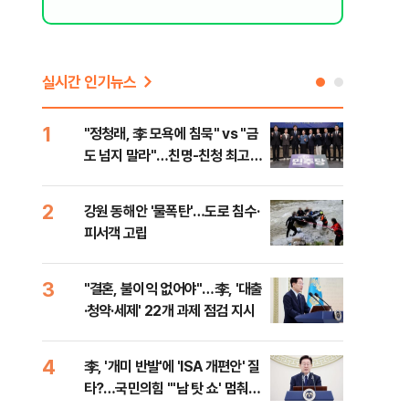
실시간 인기뉴스
1
6
"정청래, 李 모욕에 침묵" vs "금
美 
도 넘지 말라"…친명-친청 최고위
질…
원 후보, 제주서 격돌
2
7
강원 동해안 '물폭탄'…도로 침수·
서울
피서객 고립
기 
공
3
8
"결혼, 불이익 없어야"…李, '대출
농협
·청약·세제' 22개 과제 점검 지시
자금
4
9
李, '개미 반발'에 'ISA 개편안' 질
UA
타?…국민의힘 "'남 탓 쇼' 멈춰
줄이