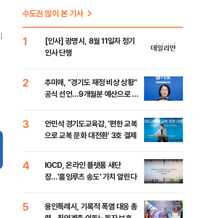
수도권 많이 본 기사
지
1
[인사] 광명시, 8월 11일자 정기
인사 단행
2
추미애, "경기도 재정 비상 상황"
공식 선언…9개월분 예산으로 민
생사업 중단
3
안민석 경기도교육감, '편한 교복
으로 교복 문화 대전환' 3호 결제
4
IGCD, 온라인 플랫폼 새단
장…'홈잉루츠 송도' 가치 알린다
5
용인특례시, 기록적 폭염 대응 총