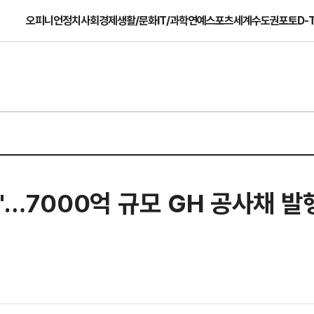
오피니언
정치
사회
경제
생활/문화
IT/과학
연예
스포츠
세계
수도권
포토
D-
도'…7000억 규모 GH 공사채 발