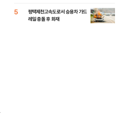
라"
5
10
평택제천고속도로서 승용차 가드
폐기
레일 충돌 후 화재
60
구