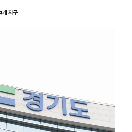
4개 지구
1
신동엽의 ‘농담’으로 드러난 
‘대중적 편견’ [이슈]
2
"숙련된 모습" 통영 60대女 
제로 갈 가능성 있나…범인의 
3
"정청래, 李 모욕에 침묵" vs 
말라"…친명-친청 최고위원 후
격돌
4
강원 동해안 '물폭탄'…도로 침
고립
5
‘탄약 고갈 보도’에 격노한 트
색출하라”