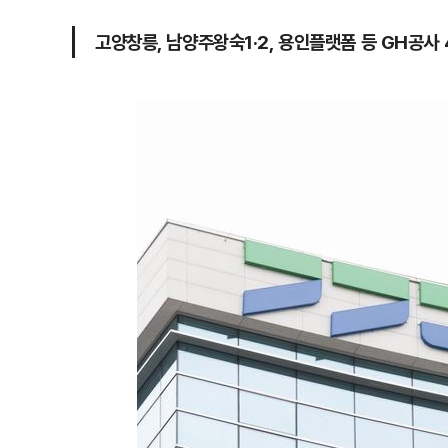
고양창릉, 남양주왕숙1·2, 용인플랫폼 등 GH공사 