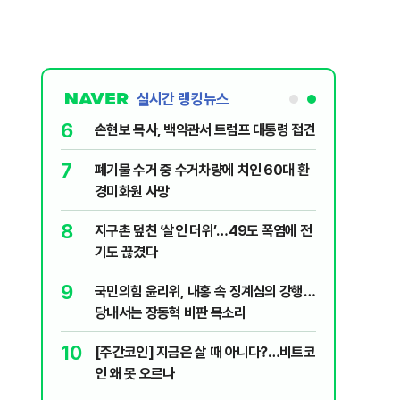
실시간 랭킹뉴스
6
대학로에 대한
손현보 목사, 백악관서 트럼프 대통령 접견
7
폐기물 수거 중 수거차량에 치인 60대 환
살인사건, 미
경미화원 사망
실체는?
8
지구촌 덮친 ‘살인 더위’…49도 폭염에 전
"금도 넘지
기도 끊겼다
보, 제주서
9
국민의힘 윤리위, 내홍 속 징계심의 강행…
수·피서객
당내서는 장동혁 비판 목소리
10
[주간코인] 지금은 살 때 아니다?…비트코
럼프 “유출자
인 왜 못 오르나