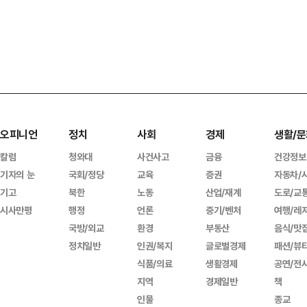
오피니언
정치
사회
경제
생활/문
칼럼
청와대
사건사고
금융
건강정보
기자의 눈
국회/정당
교육
증권
자동차/
기고
북한
노동
산업/재계
도로/교
시사만평
행정
언론
중기/벤처
여행/레
국방/외교
환경
부동산
음식/맛
정치일반
인권/복지
글로벌경제
패션/뷰
식품/의료
생활경제
공연/전
지역
경제일반
책
인물
종교