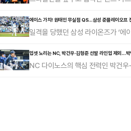
고서는 팀을 2번이나 우승으로 이끌었
가 ‘꼰대 문화 폭로’ 논란에 대해 
판, 불펜의 불쇼를 진화하고 팀 승리
격히 좁아졌고, 결국…
민국 축구 국가대표팀은 10일 오후
에이스 가치! 원태인 무실점 QS…삼성 준플레이오프 
승)에서도 9회말 등판해 1이닝 무
일격을 당했던 삼성 라이온즈가 ‘에이
랑캥 6위)을 상대로 ‘2026 FIF
2경기 연속 세이브를 올린 순간이다.
이오프에 진출했다.삼성은 7일 대구
치른다.14일 오후 8시에는 같은 장
포…
KBO 신한 SOL뱅크 포스트시즌’ 
업셋 노리는 NC, 박건우·김형준 선발 라인업 제외…박
한다.A매치 2연전을 앞두고 홍명
NC 다이노스의 핵심 전력인 박건우
치고도 마운드의 힘으로 NC 다이노
다. 훈련에 앞서 9월 A매치 이어 
됐다.NC는 7일 대구 삼성라이온즈파
삼성은 준플레이오프 진출을 확정했
진 질문에 답했…
KBO리그’ 와일드카드결정 2차전을
4위팀이 2경기 중 1무 이상만 기록
따르면, 김주원(유격수)-최원준(중견
한국시리즈 무대로 이끈 박진만 감독
루수)-권희동(우익수)-이우성(좌익수
성은 1회 이재현 …
호(포수) 순이다.좌완 선발 구창모 