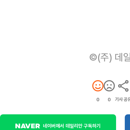
©(주) 데
기사 공
0
0
네이버에서 데일리안 구독하기