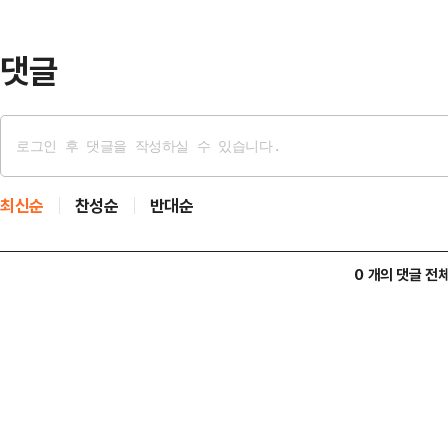
7일 2차전마저 승리로 장식한다면 
10차례 펼…
댓글
최신순
찬성순
반대순
0 개의 댓글 전