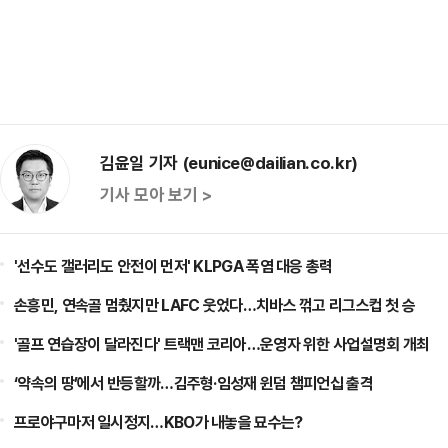
김윤일 기자 (eunice@dailian.co.kr)
기사 모아 보기 >
'선수도 갤러리도 안전이 먼저' KLPGA 폭염 대응 총력
손흥민, 연속골 멈췄지만 LAFC 웃었다…치바스 꺾고 리그스컵 첫 승
'골프 연습장이 달라진다' 트랙맨 코리아…운영자 위한 사업설명회 개최
‘약속의 땅’에서 반등할까…김주형·임성재 윈덤 챔피언십 출격
프로야구마저 일시정지…KBO가 내놓을 묘수는?