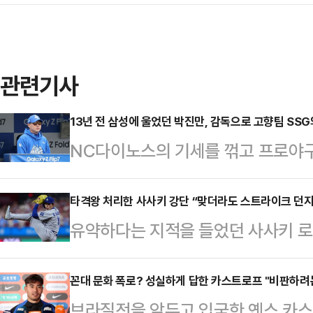
관련기사
13년 전 삼성에 울었던 박진만, 감독으로 고향팀 SS
NC다이노스의 기세를 꺾고 프로야
을 승리로 이끈 박진만 감독은 현재 
프(준PO·5전 3승제)에서 상대하게
타격왕 처리한 사사키 강단 “맞더라도 스트라이크 던
유약하다는 지적을 들었던 사사키 로키
다.박진만 감독은 2000년대 한국
지 뽐내고 있다.사사키는 7일(한국시
다.1996년 현대 유니콘스에 입단
크에서 펼쳐진 ‘2025 메이저리그(
꼰대 문화 폭로? 성실하게 답한 카스트로프 "비판하려
펼쳤던 그는 2005년 FA 자격을 
브라질전을 앞두고 입국한 옌스 카스
리즈(NLDS·5전 3선승제) 2차전에서