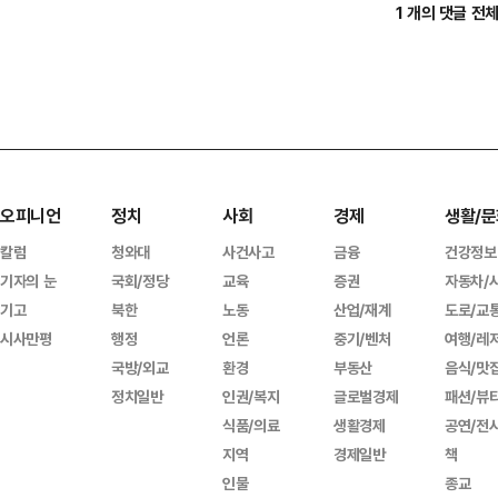
1 개의 댓글 전
오피니언
정치
사회
경제
생활/문
칼럼
청와대
사건사고
금융
건강정보
기자의 눈
국회/정당
교육
증권
자동차/
기고
북한
노동
산업/재계
도로/교
시사만평
행정
언론
중기/벤처
여행/레
국방/외교
환경
부동산
음식/맛
정치일반
인권/복지
글로벌경제
패션/뷰
식품/의료
생활경제
공연/전
지역
경제일반
책
인물
종교