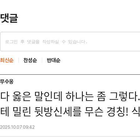
특정 정치인 지지자들…
댓글
최신순
찬성순
반대순
무수옹
다 옳은 말인데 하나는 좀 그렇다
테 밀린 뒷방신세를 무슨 경칭! 
2025.10.07
09:42