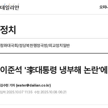
오피
정치
청와대
국회/정당
북한
행정
국방/외교
정치일반
이준석 '李대통령 냉부해 논란'에
김수현 기자 (water@dailian.co.kr)
입력 2025.10.07 11:35 수정 2025.10.08 06:21