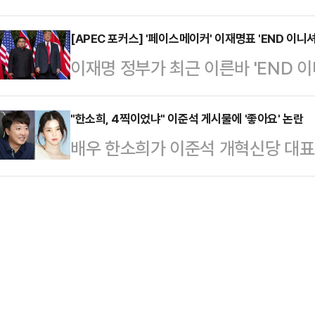
있게 된다. 미국 대체거래소(ATS)
오후 11시부터는 정상화되고 있는 
친 것으로 드러났다.이후 …
발생해 중단된 지 1년 3개월 만인데
[APEC 포커스] '페이스메이커' 이재명표 'END 이
“일시적인 문제가 있다는 팝업 창만 
이재명 정부가 최근 이른바 'END 
킬지 주목된다.7일 금융투자업계에 
다”며 “국내 주식시장이 휴장인 상황
공개했다. 'E.N.D'는 교류(Exchang
터 미국주식 주간거래 서비스를 재개
랐다”고 토로했다.카카오페이…
핵화(Denuclearization)의 앞
"한소희, 4찍이었냐" 이준석 게시물에 '좋아요' 논란
구축, 위험 고지 강화 등 안전장치
배우 한소희가 이준석 개혁신당 대표의
조연설에서 한반도 긴장을 해소하고 
국주식 주간거래 서비스는 국내 투자
요'를 눌렀다가 정치색 논란에 휩싸였
이니셔티브'도 처음 선보였다.기존에 
5시)에 미국 주식…
미디어(SNS)에 "인생은 실전"이라
축소-폐기 3단계론'을 포함해 남북
뜨린 가해자가 자필 반성문을 보내왔
다만 김정은 북한 국무위원장이 "비핵
'이준석 국회의원님, 저의 오해로 인
로 죄송하다'라는 내용이 담겼다.이준
우했다느니 하는 터무니없는 루머가 