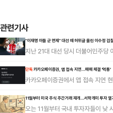
관련기사
"이재명 아들 군 면제" 대선 때 허위글 올린 이수정 검
지난 21대 대선 당시 더불어민주당 
았다는 허위글을 SNS에 올렸던 이
에 넘겨졌다.수원 장안경찰서는 7일
단독
카카오페이증권, 앱 접속 지연…매매 체결 ‘먹통’
카카오페이증권에서 앱 접속 지연 현
보통신망법 위반 혐의로 검찰에 송치
이 체결되지 않는 불편함을 겪었다.
대 대선을 앞둔 지난 5월 자신의 페이
이 개장된 직후 카카오페이증권 앱 
11월부터 미국 주식 주간거래 재개…서학개미 투자 열
제를 받았다"는 취지의 내용이 담긴
오는 11월부터 국내 투자자들이 낮
결이 지연되거나 이뤄지지 않는 문제
을 당한 바 있다.하지만 이재명 대통