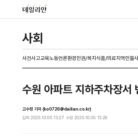
사회
사건사고
교육
노동
언론
환경
인권/복지
식품/의료
지역
인물
수원 아파트 지하주차장서 
고수정 기자 (ko0726@dailian.co.kr)
입력 2025.10.05 13:27 수정 2025.10.05 13:28