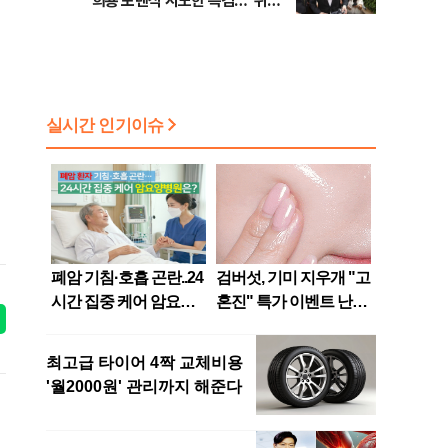
희룡 포렌식 시도한 특검…"위법
증거 수집" 지적