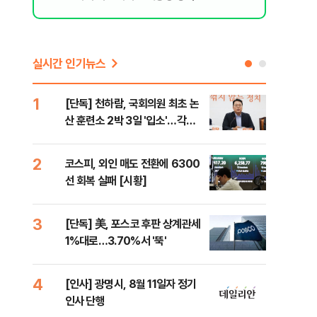
실시간 인기뉴스
1
6
[단독] 천하람, 국회의원 최초 논
'국
산 훈련소 2박 3일 '입소'…각개
에 
전투·야간행군 한다
2
7
코스피, 외인 매도 전환에 6300
박지
선 회복 실패 [시황]
령과
3
8
[단독] 美, 포스코 후판 상계관세
[단
1%대로…3.70%서 '뚝'
의'
외부
4
9
[인사] 광명시, 8월 11일자 정기
[현
인사 단행
중 