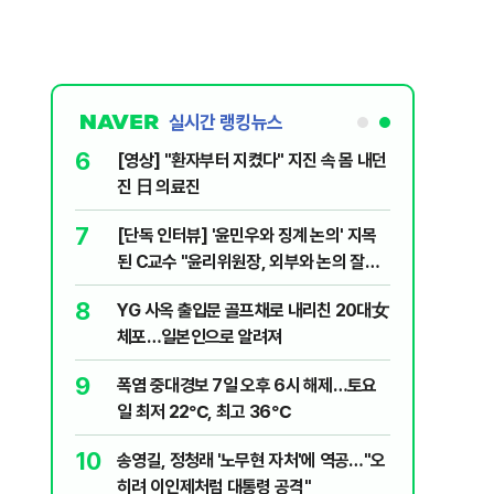
실시간 랭킹뉴스
6
 논산 훈련소
[영상] "환자부터 지켰다" 지진 속 몸 내던
간행군 한다
진 日 의료진
7
 외치자…與
[단독 인터뷰] '윤민우와 징계 논의' 지목
하라"
된 C교수 "윤리위원장, 외부와 논의 잘못
된 행위"
8
문가가 경고한
YG 사옥 출입문 골프채로 내리친 20대女
체포…일본인으로 알려져
9
XT "12
폭염 중대경보 7일 오후 6시 해제…토요
일 최저 22℃, 최고 36℃
10
개편에 개미
송영길, 정청래 '노무현 자처'에 역공…"오
히려 이인제처럼 대통령 공격"