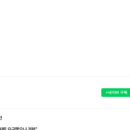
+네이버 구독
전
사퇴 요구했으나 거부"