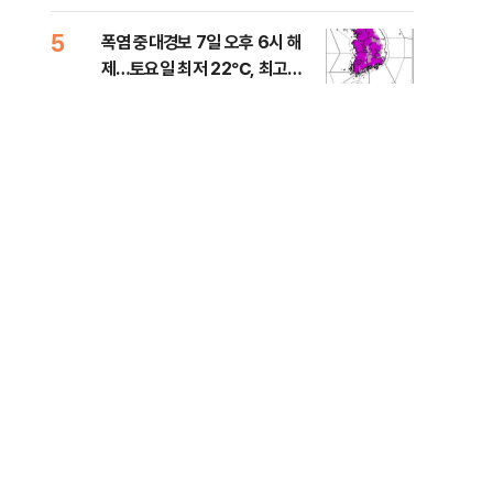
는 
5
10
폭염 중대경보 7일 오후 6시 해
與,
제…토요일 최저 22℃, 최고
스?
36℃
라"