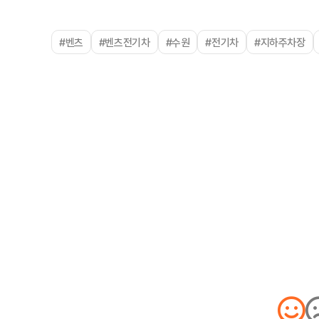
#벤츠
#벤츠전기차
#수원
#전기차
#지하주차장