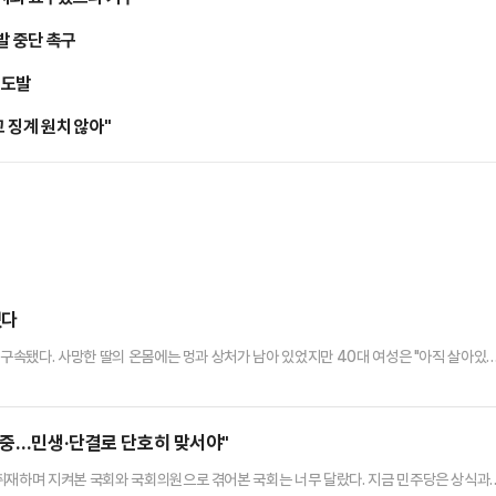
발 중단 촉구
 도발
 징계 원치 않아"
였다
 구속됐다. 사망한 딸의 온몸에는 멍과 상처가 남아 있었지만 40대 여성은 "아직 살아있
남경찰청에 따르면 유기치사 혐의로 40대 여성 A씨가 구속됐다. A씨는 지난달 22일 오
지게 한 혐의를 받는다.A씨는 사건 당일 직접 차량을 몰고 남해군의 한 병원 응급실에 딸
 보고 범죄가 의심된다며 경찰에 신고했다. 당시 A씨는…
 중…민생·단결로 단호히 맞서야"
취재하며 지켜본 국회와 국회의원으로 겪어본 국회는 너무 달랐다. 지금 민주당은 상식과