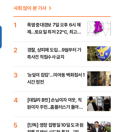
사회 많이 본 기사
1
폭염 중대경보 7일 오후 6시 해
제…토요일 최저 22℃, 최고
36℃
2
경찰, 상피제 도입…9월부터 가
족사건 직접수사 금지
3
'눈앞이 캄캄'…미아동 백화점서 1
시간 정전
4
[데일리 B컷] 손님이자 이웃, 직
원이자 주민...홈플러스가 돌아왔
다
5
[단독] 영장 집행일 10일 도과 원