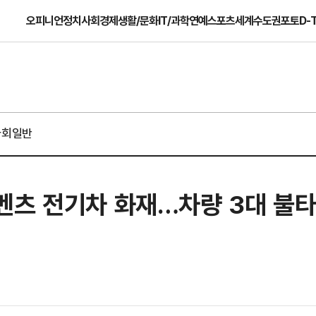
오피니언
정치
사회
경제
생활/문화
IT/과학
연예
스포츠
세계
수도권
포토
D-
사회일반
벤츠 전기차 화재…차량 3대 불