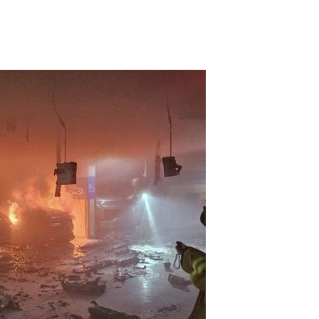
1
[단독] 천하람, 국회의원 최초
2박 3일 '입소'…각개전투·야
2
송영길·김민석, '조희대 탄핵'
법사위원들 "즉시 대법관 제청
3
"편해서 매일 신었는데"...전
'크록스'의 숨은 위험
4
하닉 프리마켓 하한가 논란에…N
일부터 상·하한가 주문금지"
5
'국장만 하라고?'…ISA 세제
'부글부글'