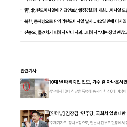
靑, 北 탄도미사일에 긴급안보상황점검회의 개최…미사일 도
북한, 동해상으로 단거리탄도미사일 발사…42일 만에 미사일
진종오, 돌려차기 피해자 만나 사과…피해자 "저는 정말 괜찮고
관련기사
10대 딸 때려죽인 친모, 가수 겸 아나운서
경남에서 10대 친딸을 폭행해 숨지게 한 40대 여성이
다"며 응급실에서 난동을 부린 것으로 알려졌다.1일 경
4시37분 남해군 한 주거지에서 친딸 B양을 폭행해 숨
데려갔으나, 의료진은 B양의 몸 곳곳에서 폭행 흔적을
[인터뷰] 김장겸 "민주당, 국회서 입법내란
"취재기자로, 정치부장으로, 언론사 간부로 현장에서 