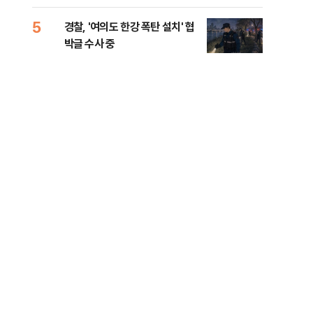
인 
5
10
경찰, '여의도 한강 폭탄 설치' 협
민주
박글 수사 중
리…
들께