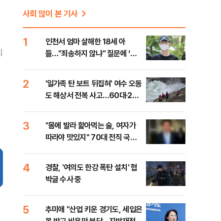
사회 많이 본 기사
1
인천서 엄마 살해한 18세 아
지
들…"죄송하지 않냐" 질문에 ‘묵
묵부답’
2
'일가족 탄 보트 뒤집혀' 여수 오동
도 해상서 전복 사고…60대·20
대 등 2명 사망
3
"몸에 발라 핥아먹는 술, 여자가
따라야 맛있지" 70대 전직 국회
의원의 만행
4
경찰, '여의도 한강 폭탄 설치' 협
박글 수사 중
5
추미애 "산업 키운 경기도, 세입은