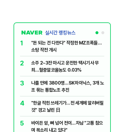
실시간 랭킹뉴스
1
6
"돈 되는 건 다한다" 작정한 MZ조폭들…
인천서 엄
소탕 작전 개시
지 않냐"
2
7
소주 2~3잔 마시고 운전한 택시기사 무
변동성 잦
죄…혈중알코올농도 0.03%
6000~
3
8
나흘 만에 3800명…SK하이닉스, 3개 노
평산책방 
조 묶는 통합노조 추진
63만명 
4
9
"한글 적힌 쓰레기가…전 세계에 알려버릴
이력서에
것" 경고 날린 日
前직원 
5
10
바이든 암, 뼈 넘어 전이…차남 "고통 참으
"X돌았네
며 목소리 내고 있다"
기'…인천