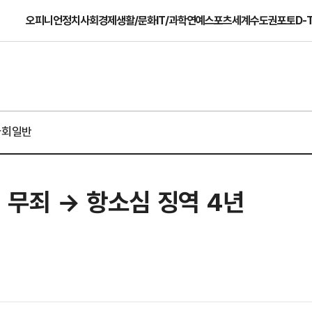
오피니언
정치
사회
경제
생활/문화
IT/과학
연예
스포츠
세계
수도권
포토
D-
사회일반
 무죄 → 항소심 징역 4년