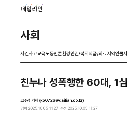
사회
사건사고
교육
노동
언론
환경
인권/복지
식품/의료
지역
인물
친누나 성폭행한 60대, 1심
고수정 기자 (ko0726@dailian.co.kr)
입력 2025.10.05 11:27 수정 2025.10.05 11:27