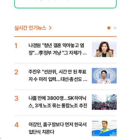
실시간 인기뉴스
1
6
나경원 "청년 결혼 막아놓고 염
후티
장"…李정부 겨냥 "그 자체가 결
설 
혼 페널티"
2
7
주진우 "선관위, 시간 안 된 투표
이란
자 수 미리 입력…대선·총선도 수
병력
사해야"
3
8
나흘 만에 3800명…SK하이닉
추미
스, 3개 노조 묶는 통합노조 추진
못 
틀 
4
9
이강인, 홈구장보다 먼저 한국서
치매
입단식 치른다
20
하