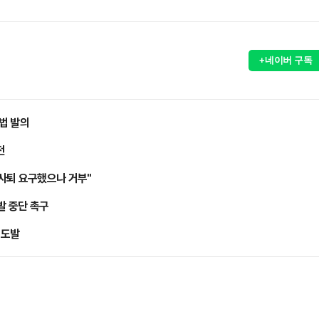
+네이버 구독
장법 발의
전
사퇴 요구했으나 거부"
발 중단 촉구
 도발