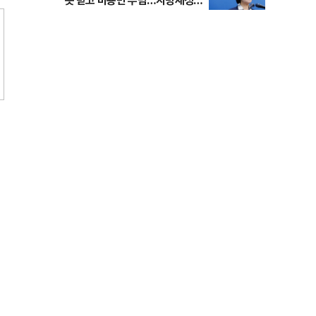
못 받고 비용만 부담…지방재정
틀 바꿔야"