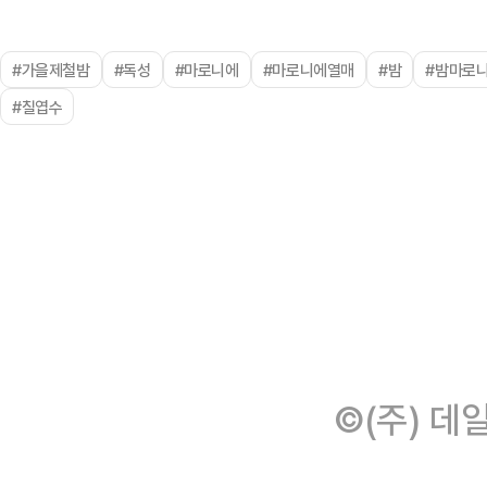
#가을제철밤
#독성
#마로니에
#마로니에열매
#밤
#밤마로
#칠엽수
©(주) 데