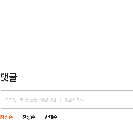
환인 동시에 진행성 질환으로 방치 시
인 차현승은 올해 나이 만 34세다. 차
차이점은 감기를 일으…
한 관리가 필요하다.지난 28일 쯔
대에 올라 선미와 '24시간이 모자라
은 영상을 게시했다. 영상 속에서 쯔
2024년부터 배우로 전향한 차현승
학생 때부터 시력이 이랬다. 이게 컴
럼을 넓혀가…
이 있어서 그렇다"라고 답했다.쯔양은
을 안 하냐고, 엄청 편하다고 하는데
다. 나중에 실명이…
댓글
최신순
찬성순
반대순