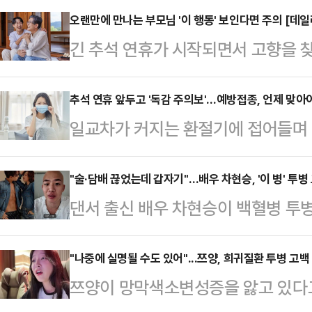
에는 리사가 프랑스 파리에서 열린 
오랜만에 만나는 부모님 '이 행동' 보인다면 주의 [데일
긴 추석 연휴가 시작되면서 고향을 찾
모델 정호연과 함께 있는 모습이 담
모님이 연로하다면 건강상태를 자세히
에 드러난 리사의 몸매였다. 이날 리
성질환은 조기 발견 역시 치료에 중
추석 연휴 앞두고 '독감 주의보'…예방접종, 언제 맞아야
를 착용해 세련되고 관능적인 매력을
일교차가 커지는 환절기에 접어들며 
인 퇴행성질환, 파킨슨병만약 부모님
적 눈빛도 시선을 붙잡았다. 여기에
점쳐지고 있다. 여기에 3일부터 7
의 증상이 있다면 파킨슨병을 의심할
스틱으로 고혹적인 …
염병 확산 우려가 더욱 커지고 있다
"술·담배 끊었는데 갑자기"…배우 차현승, '이 병' 투병
질인 도파민을 생성하는 신경세포가 
댄서 출신 배우 차현승이 백혈병 투
계를 살펴보면 지난 2020년 이후 
환이다. 파킨슨병은 나이를 먹을수록
27일 개인SNS에 "6월 초 응급실
는 코로나19 대유행 기간 독감이 유
조금씩 진행돼 정확한 발병…
까지 하고 싶던 작품들의 최종 오디
"나중에 실명될 수도 있어"...쯔양, 희귀질환 투병 고백
사회에 많아진 영향으로 보인다.독감을
쯔양이 망막색소변성증을 앓고 있다
있었지만 백혈병이라는 진단이 모든 
기와는 원인 바이러스, 증상, 합병