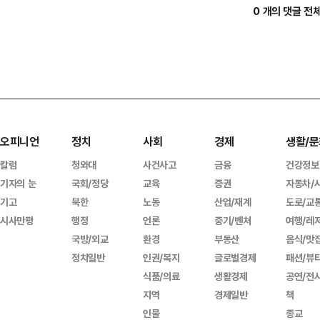
0 개의 댓글 전
오피니언
정치
사회
경제
생활/문
칼럼
청와대
사건사고
금융
건강정보
기자의 눈
국회/정당
교육
증권
자동차/
기고
북한
노동
산업/재계
도로/교
시사만평
행정
언론
중기/벤처
여행/레
국방/외교
환경
부동산
음식/맛
정치일반
인권/복지
글로벌경제
패션/뷰
식품/의료
생활경제
공연/전
지역
경제일반
책
인물
종교