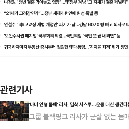
나경원 "청년 결혼 막아놓고 염장"…李정부 겨냥 "그 자체가 결혼 페널티"
“21세기 고려장인가”…정부 세제개편안에 원성 폭발 등
안철수 "'李 고려장 세법 개정안' 파기가 답…강남 6070 방 빼고 외지로 
'보완수사권 폐지법' 국무회의 의결…국민의힘 "국민 뜻 끝내 외면" 등
귀국하자마자 부동산·증시부터 점검한 李대통령…'지지율 최저' 위기 정면 
관련기사
'바비 인형 몸매' 리사, 밀착 시스루…운동 대신 챙긴다는
그룹 블랙핑크 리사가 군살 없는 몸매
SNS에 별다른 문구 없이 근황이 담