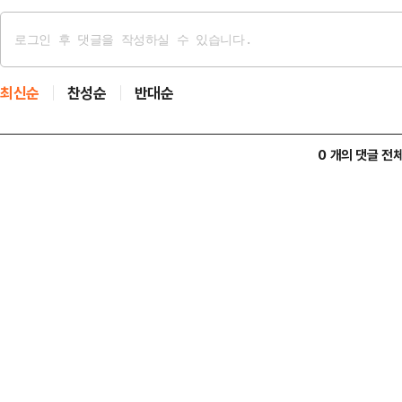
최신순
찬성순
반대순
0 개의 댓글 전