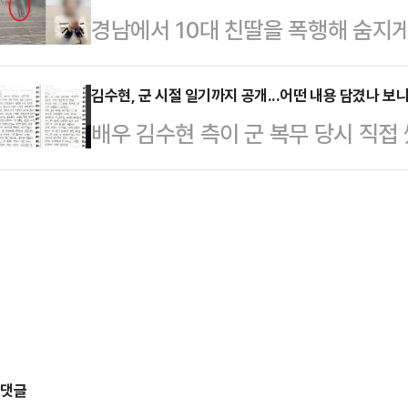
경남에서 10대 친딸을 폭행해 숨지게
김문수 당시 대선후보를 가볍게 눌렀
인데, ‘추석 징크스’에 대한 우려로
온몸에는 멍과 상처가 남아 있었지만 
사 출신이다.앞선 지난 20대 대선 당
징크스는 설…
에서 난동을 부린 것으로 알려졌다.
김수현, 군 시절 일기까지 공개...어떤 내용 담겼나 보
만5227표)를 얻어 42.44%(22
배우 김수현 측이 군 복무 당시 직접
로 40대 여성 A씨가 구속됐다. A씨
11.53%p(6만896표) 차이로 누
나섰다.2일 고상록 변호사는 자신의
주거지에서 친딸 B양을 폭행해 숨지게
쓴 일기를 추가로 올리며 "핵심은 
접 차량을 몰고 남해군의 한 병원 응
"가해자(가로세로연구소)가 성인 시
몸 곳곳에서 폭행 흔적을 보고 범죄가
로 꾸몄다. 공개된 사진은 모두 201
씨는…
진이 더 있다고 주장했지만 지난 6개
했다. 존재하지 않기 때문"이라고 
년 시절 단…
댓글