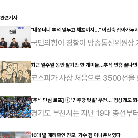
관련기사
"내쫓더니 추석 앞두고 체포까지…" 이진숙 잡아가두자
국민의힘이 경찰이 방송통신위원장 
석 연휴 시작을 하루 앞두고 선거법 
체포하기까지 하자, 경악을 금치 못
최근 일주일 동안 팔기만 한 개미들…추석 연휴 끝나면 
코스피가 사상 처음으로 3500선을
혁 대표는 2일 국회에서 이진숙 전 
석 징크스’가 재현될 것이라는 우려에
열어 "추석을 앞두고 검·경·특검이든
상승세를 유지할 것이라는 전망이 우
[추석 민심 르포] ① '민주당 텃밭' 부천…"정상궤도 회
고 예상했는데 결국 이 전 방통위원장
경기도 부천시는 지난 19대 총선부
심이 돌아올 지 주목된다.3일 한국
체가 미쳐 돌아가는 걸 지켜보고 있다
한 '민주당 초강세' 지역이다. 21대
주일 동안 유가증권시장, 코스닥시장,
했더니 물가는 안 …
만 54.55%(29만1355표) 과반 득
10대 딸 때려죽인 친모, 가수 겸 아나운서였다
매도한 것으로 나타났다. 직전 주(1조