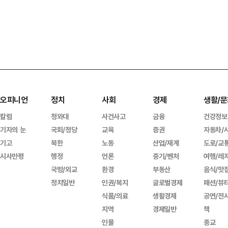
오피니언
정치
사회
경제
생활/문
칼럼
청와대
사건사고
금융
건강정보
기자의 눈
국회/정당
교육
증권
자동차/
기고
북한
노동
산업/재계
도로/교
시사만평
행정
언론
중기/벤처
여행/레
국방/외교
환경
부동산
음식/맛
정치일반
인권/복지
글로벌경제
패션/뷰
식품/의료
생활경제
공연/전
지역
경제일반
책
인물
종교