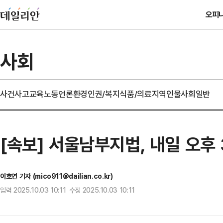
오피
사회
사건사고
교육
노동
언론
환경
인권/복지
식품/의료
지역
인물
사회일반
[속보] 서울남부지법, 내일 오후
이호연 기자 (mico911@dailian.co.kr)
입력 2025.10.03 10:11 수정 2025.10.03 10:11