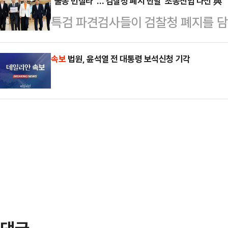
있다"고 밝혔다.김장겸 의원은 2일 
"불똥 번질라"…'검찰청 폐지 반발' 초동진압 나선 與
고했다. 입법예고 기간은 이날부터 
특검 파견검사들이 검찰청 폐지를 
지난 대선 제자들에게 연락해 본인은
비자발적 실업자에게 지급되는 대표
복귀를 요청하자 더불어민주당이 법
지지 선언에 동참해달라며, 개인정보
의 60%’ 수…
사를 요구하는 등 강경 대응에 나섰다
속보
법원, 윤석열 전 대통령 보석신청 기각
론 숫자만 늘릴 수 있다면 외국인도 
류가 확산될 것을 우려해 서둘러 초
원은 "백현동 옹벽아파트 건립 당시
검 종합대응특별위원회는 1일 오후 
린대로 이재명…
복귀 요청으로 항명한 검사들을 향해
지검장 출신인 이성윤 의원은 이날 
의 후 기자들과 만나 "법무부의…