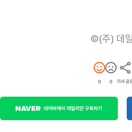
©(주) 데
기사 공
0
0
네이버에서 데일리안 구독하기