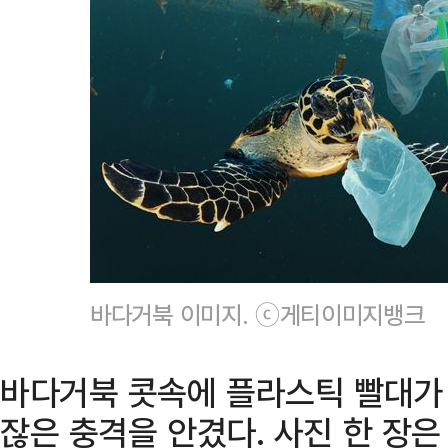
바다거북 이미지. ⓒ게티이미지뱅크
바다거북 콧속에 플라스틱 빨대가
잖은 충격을 안겼다. 사진 한 장