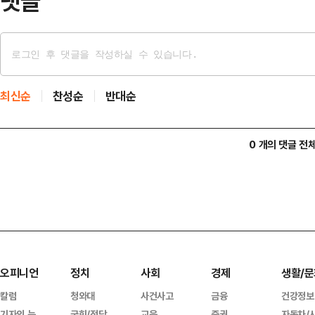
댓글
최신순
찬성순
반대순
0 개의 댓글 전
오피니언
정치
사회
경제
생활/문
칼럼
청와대
사건사고
금융
건강정보
기자의 눈
국회/정당
교육
증권
자동차/