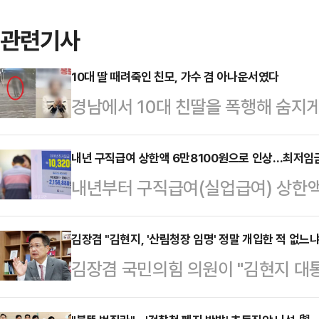
관련기사
10대 딸 때려죽인 친모, 가수 겸 아나운서였다
경남에서 10대 친딸을 폭행해 숨지게
온몸에는 멍과 상처가 남아 있었지만 
에서 난동을 부린 것으로 알려졌다.
내년 구직급여 상한액 6만8100원으로 인상…최저임금
내년부터 구직급여(실업급여) 상한액
로 40대 여성 A씨가 구속됐다. A씨
는 올해 6만6000원보다 3.18% 
주거지에서 친딸 B양을 폭행해 숨지게
액이 상한액을 넘어서는 ‘역전 현상’
김장겸 "김현지, '산림청장 임명' 정말 개입한 적 없느냐
접 차량을 몰고 남해군의 한 병원 응
김장겸 국민의힘 의원이 "김현지 대
여 상한액을 조정하는 것은 2019년
몸 곳곳에서 폭행 흔적을 보고 범죄가
명에 정말 개입한 적 없느냐"라며 
이러한 내용을 담은 ‘고용보험법 시
씨는…