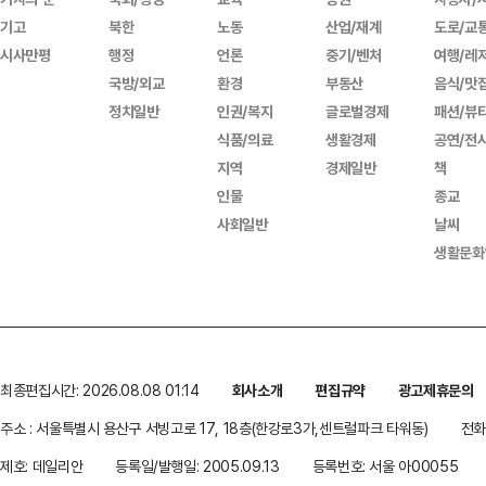
기고
북한
노동
산업/재계
도로/교
시사만평
행정
언론
중기/벤처
여행/레
국방/외교
환경
부동산
음식/맛
정치일반
인권/복지
글로벌경제
패션/뷰
식품/의료
생활경제
공연/전
지역
경제일반
책
인물
종교
사회일반
날씨
생활문화
최종편집시간: 2026.08.08 01:14
회사소개
편집규약
광고제휴문의
주소 : 서울특별시 용산구 서빙고로 17, 18층(한강로3가,센트럴파크 타워동)
전화 
제호: 데일리안
등록일/발행일: 2005.09.13
등록번호: 서울 아00055