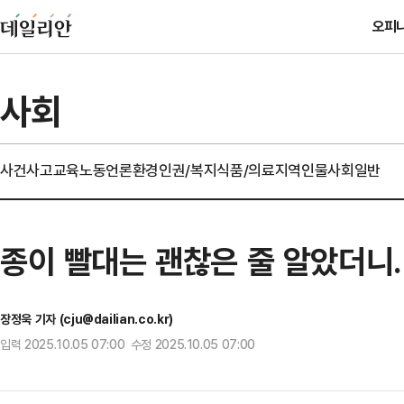
오피
사회
사건사고
교육
노동
언론
환경
인권/복지
식품/의료
지역
인물
사회일반
종이 빨대는 괜찮은 줄 알았더니
장정욱 기자 (cju@dailian.co.kr)
입력 2025.10.05 07:00 수정 2025.10.05 07:00