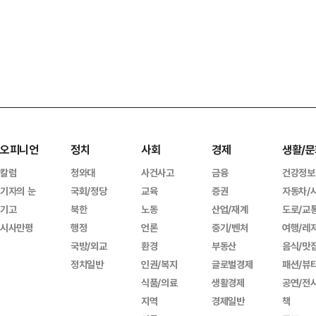
오피니언
정치
사회
경제
생활/문
칼럼
청와대
사건사고
금융
건강정보
기자의 눈
국회/정당
교육
증권
자동차/
기고
북한
노동
산업/재계
도로/교
시사만평
행정
언론
중기/벤처
여행/레
국방/외교
환경
부동산
음식/맛
정치일반
인권/복지
글로벌경제
패션/뷰
식품/의료
생활경제
공연/전
지역
경제일반
책