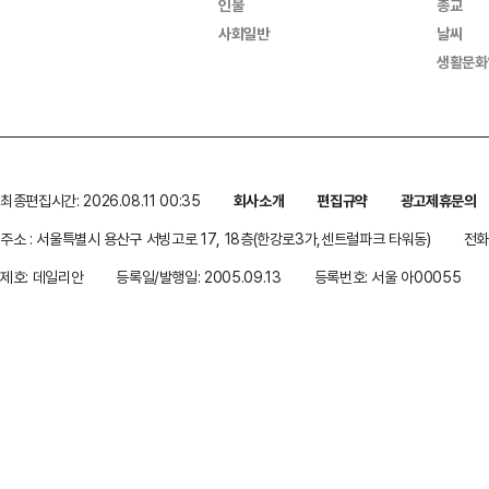
인물
종교
사회일반
날씨
생활문화
최종편집시간: 2026.08.11 00:35
회사소개
편집규약
광고제휴문의
주소 : 서울특별시 용산구 서빙고로 17, 18층(한강로3가,센트럴파크 타워동)
전화 
제호: 데일리안
등록일/발행일: 2005.09.13
등록번호: 서울 아00055