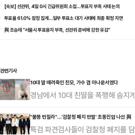
[속보] 선관위, 4일 0시 긴급위원회 소집…투표지 부족 사태 논의
투표율 61.0% 잠정 집계…일부 투표소 대기 사태에 최종 확정 지연
與 조승래 "서울시 투표용지 부족, 선관위 준비에 강한 유감"
관련기사
10대 딸 때려죽인 친모, 가수 겸 아나운서였다
경남에서 10대 친딸을 폭행해 숨지게
온몸에는 멍과 상처가 남아 있었지만 
에서 난동을 부린 것으로 알려졌다.
"불똥 번질라"…'검찰청 폐지 반발' 초동진압 나선 與
특검 파견검사들이 검찰청 폐지를 
로 40대 여성 A씨가 구속됐다. A씨