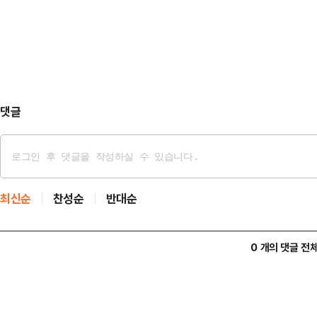
을 밝혔다.그에 따르면 지난 2021년
국회 법제사법위원회에서 …
동료 아담 엘리엇과 함께 시드니 남
분위기가 무르익던 도중 잠깐 잠에 
장면…
댓글
최신순
찬성순
반대순
0 개의 댓글 전