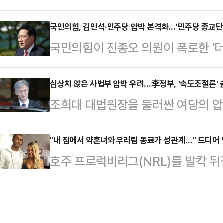
복귀를 요청하자 더불어민주당이 법
주거지에서 친딸 B양을 폭행해 숨지게
사를 요구하는 등 강경 대응에 나섰다
국민의힘, 김민석·민주당 압박 본격화…'민주당 종교단체
접 차량을 몰고 남해군의 한 병원 응
국민의힘이 진종오 의원이 폭로한 '
류가 확산될 것을 우려해 서둘러 초
몸 곳곳에서 폭행 흔적을 보고 범죄가
3000명을 경선에 동원했다'는 의
검 종합대응특별위원회는 1일 오후 
씨는…
민주당 압박에 나섰다. 진상규명 절
심상치 않은 사법부 압박 우려…李정부, '속도조절론' 
복귀 요청으로 항명한 검사들을 향해
조희대 대법원장을 둘러싼 여당의 압
으로 삼겠다는 방침이다.국민의힘은 
지검장 출신인 이성윤 의원은 이날 
혹'을 명분으로 강행한 청문회가 조 
의를 열고 진종오 의원의 의혹 폭로 
의 후 기자들과 만나 "법무부의…
국정감사 증인으로 채택했기 때문이다
"내 집에서 약혼녀와 우리팀 동료가 성관계…" 드디어 
을 두고 '꼬리' 중 하나에 불과하다며
호주 프로럭비리그(NRL)를 발칵 
자, 관망하던 이재명 정부에선 우려
히 임하라"고 직격탄을 날렸다.앞서 
(31)가 4년 만에 처음으로 입장을
박에 대한 국민 반감이 커지자 중재
문화체육관광위원회 김경 위…
따르면 호주 프로 럭비 불독스(Bull
원내대표는 1일 국회에서 상임위원장
는 "그날 밤은 내 인생에서 가장 충
나 "현장검증은 위헌적이고 위법적인