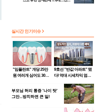
스코 후판 상계관세 1%대…천하
람, 의원 최초 논산훈련소 2박3일
'입소'