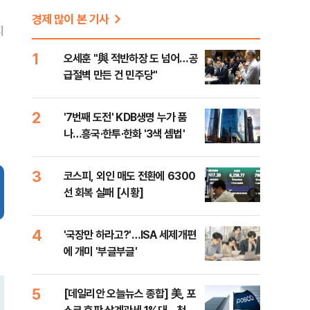
경제 많이 본 기사
지
1
오세훈 "與 적반하장 도 넘어…공
급절벽 만든 건 민주당"
2
'7번째 도전' KDB생명 누가 품
나…흥국·한투·한화 '3색 셈법'
3
코스피, 외인 매도 전환에 6300
선 회복 실패 [시황]
4
'국장만 하라고?'…ISA 세제개편
에 개미 '부글부글'
5
[데일리안 오늘뉴스 종합] 美, 포