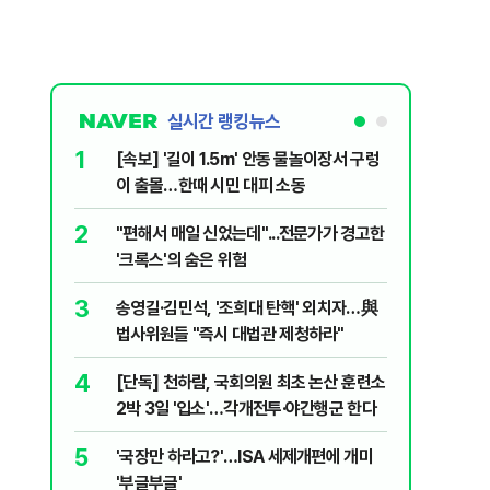
실시간 랭킹뉴스
1
6
[속보] '길이 1.5m' 안동 물놀이장서 구렁
'7번째 
이 출몰…한때 시민 대피 소동
한투·한화 
2
7
"편해서 매일 신었는데"...전문가가 경고한
李대통령,
'크록스'의 숨은 위험
의…"과감
3
8
송영길·김민석, '조희대 탄핵' 외치자…與
박지원이 
법사위원들 "즉시 대법관 제청하라"
함께한 김
4
9
[단독] 천하람, 국회의원 최초 논산 훈련소
정청래 "
2박 3일 '입소'…각개전투·야간행군 한다
민석 "자
5
10
'국장만 하라고?'…ISA 세제개편에 개미
[데일리 
'부글부글'
민...홈