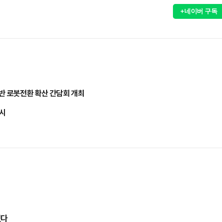
+네이버 구독
반 로봇전환 확산 간담회 개최
실시
였다