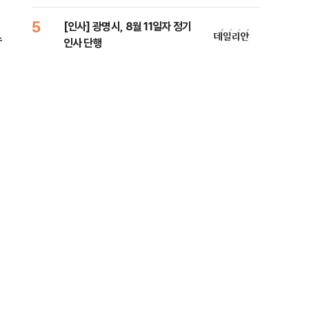
5
10
[인사] 광명시, 8월 11일자 정기
'7
수
인사 단행
나…