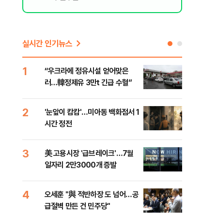
실시간 인기뉴스
1
6
“우크라에 정유시설 얻어맞은
코스
러…韓정제유 3만t 긴급 수혈”
선 
2
7
'눈앞이 캄캄'…미아동 백화점서 1
[단
시간 정전
산 
전투
3
8
美 고용시장 '급브레이크'…7월
'국
일자리 2만3000개 증발
에 
4
9
오세훈 "與 적반하장 도 넘어…공
[내
급절벽 만든 건 민주당"
나기