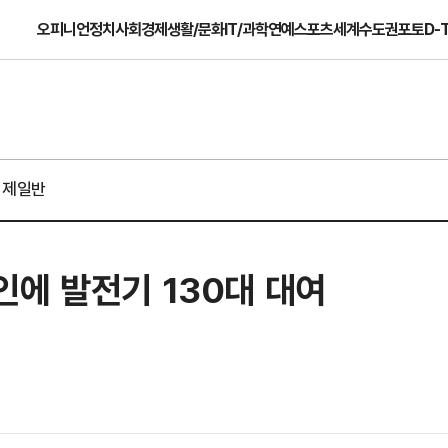
오피니언
정치
사회
경제
생활/문화
IT/과학
연예
스포츠
세계
수도권
포토
D-
경제일반
에 발전기 130대 대여