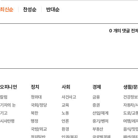
최신순
찬성순
반대순
0 개의 댓글 전
오피니언
정치
사회
경제
생활/문
칼럼
청와대
사건사고
금융
건강정보
기자의 눈
국회/정당
교육
증권
자동차/
기고
북한
노동
산업/재계
도로/교
시사만평
행정
언론
중기/벤처
여행/레
국방/외교
환경
부동산
음식/맛
정치일반
인권/복지
글로벌경제
패션/뷰