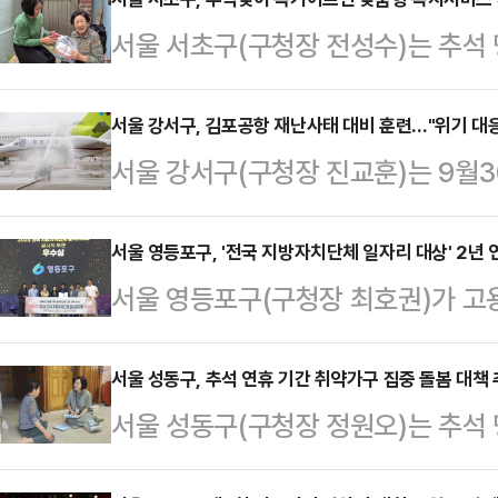
서울 서초구(구청장 전성수)는 추석
어르신들을 대상으로 다양한 맞춤형 
다.구는 먼저 9월까지 독거어르신 1
서울 강서구, 김포공항 재난사태 대비 훈련…"위기 대
서울 강서구(구청장 진교훈)는 9월3
완료했다. 생활지원사가 직접 어르신
류장에서 '2025 재난대응 안전한국
위 인사를 전하며 어르신들이 긴 명
고 발생 시 인명 구조, 화재 진압, 
서울 영등포구, '전국 지방자치단체 일자리 대상' 2년 
있도록 세심히 살폈다. 또, 신체기능
서울 영등포구(구청장 최호권)가 고
관이 합동으로 대응하도록 계획됐다.
여 명을 대상으로는 어르신 가정에서
일자리 대상'에서 '우수상'을 차지했다
소화하고, 공항 운영을 신속하게 정
램도 운영했다. 다…
수상으로, 지역 고용정책을 선도하는
서울 성동구, 추석 연휴 기간 취약가구 집중 돌봄 대책
주로 이탈과 충돌사고를 가상으로 설정
서울 성동구(구청장 정원오)는 추석
이 구의 설명이다.'전국 지방자치단
기가 착륙 과정에서 활주로를 벗어
뜻한 명절을 보낼 수 있도록 오는 1
대책과 성과를 종합 평가해 매년 우
고 다수의 사상자가 …