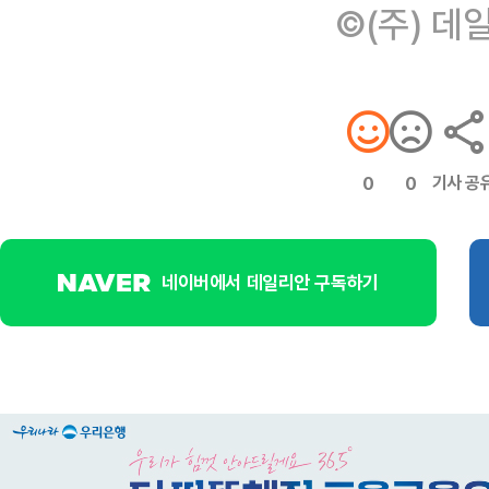
©(주) 데
기사 공
0
0
네이버에서 데일리안 구독하기