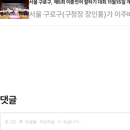
봄'을 추진한다고 1일 밝혔다.구는 추
서울 구로구, 제5회 이중언어 말하기 대회 11월15일 
기 핵심 비전인 '일자리로 활력 넘치
서울 구로구(구청장 장인홍)가 이주
난 10일과 13일에는 '집중 안부확인
일자리 확대가 아닌 양질의 일자리 
장려하고 다문화 감수성을 확산하기 
지역사회보장협의체 위원, 복지통장,
역량을 집중…
회'를 11월15일 구로구청 본관 5
여 명절을 홀로 보내는 어르신과 청년
어 말하기 대회는 한국어와 부모나라
방문하거나 전화로 안부를 확인한다.
로 인식하고, 다문화 아동·청소년이
중…
기회를 제공하기 위해 마련됐다. 이
화 사회 구성원으로서 자긍심을 높이
소재 초·중·고등학교 …
댓글