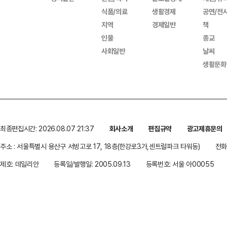
식품/의료
생활경제
공연/전
지역
경제일반
책
인물
종교
사회일반
날씨
생활문화
최종편집시간: 2026.08.07 21:37
회사소개
편집규약
광고제휴문의
주소 : 서울특별시 용산구 서빙고로 17, 18층(한강로3가,센트럴파크 타워동)
전화 
제호: 데일리안
등록일/발행일: 2005.09.13
등록번호: 서울 아00055