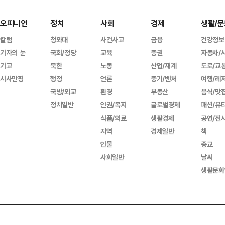
오피니언
정치
사회
경제
생활/문
칼럼
청와대
사건사고
금융
건강정보
기자의 눈
국회/정당
교육
증권
자동차/
기고
북한
노동
산업/재계
도로/교
시사만평
행정
언론
중기/벤처
여행/레
국방/외교
환경
부동산
음식/맛
정치일반
인권/복지
글로벌경제
패션/뷰
식품/의료
생활경제
공연/전
지역
경제일반
책
인물
종교
사회일반
날씨
생활문화