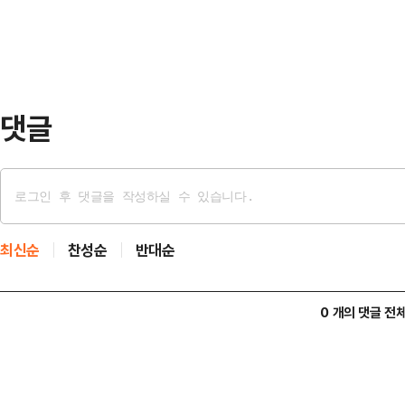
박에 대한 국민 반감이 커지자 중재
라고…
원내대표는 1일 국회에서 상임위원장
나 "현장검증은 위헌적이고 위법적인
국회 법제사법위원회에서 …
댓글
최신순
찬성순
반대순
0 개의 댓글 전