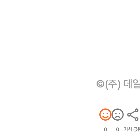
©(주) 데
기사 공
0
0