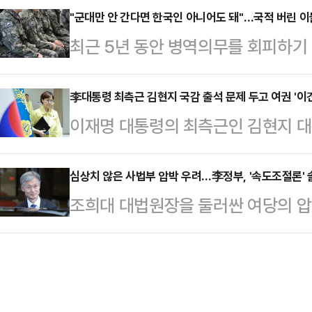
사를 요구하는 등 강경 대응에 나섰다
"군대만 안 간다면 한국인 아니어도 돼"…국적 버린 이
접 차량을 몰고 남해군의 한 병원 응
최근 5년 동안 병역의무를 회피하기
류가 확산될 것을 우려해 서둘러 초
몸 곳곳에서 폭행 흔적을 보고 범죄가
에 육박한 것으로 드러났다.1일 국
검 종합대응특별위원회는 1일 오후 
씨는…
원이 병무청에서 받은 자료를 보면 2
李대통령 최측근 김현지 국감 출석 문제 두고 여권 '이견
복귀 요청으로 항명한 검사들을 향해
이재명 대통령의 최측근인 김현지 대
자 가운데 국적을 버린 인원은 총 1
지검장 출신인 이성윤 의원은 이날 
인 출석 문제를 두고 대통령과 더불
에서 장기 체류하거나 유학 등을 이유
의 후 기자들과 만나 "법무부의…
있다.'정청래 대표 체제'에서 정책위
심상치 않은 사법부 압박 우려…李정부, '속도조절론' 
포기한 사례가 1만2153명(65.9
조희대 대법원장을 둘러싼 여당의 압
강서병)은 1일 MBC 라디오 '시선
을 가진 뒤 성인이 되며 대한민국 국적
혹'을 명분으로 강행한 청문회가 조 
적은 없지만, 그럼에도 불구하고 야
달했다.…
국정감사 증인으로 채택했기 때문이다
목표인 것처럼까지 한다면 당사자가 '
자, 관망하던 이재명 정부에선 우려
"(김 실장이 국감에) 안 나올 이유가