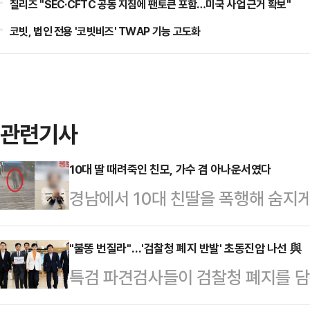
칠리즈 "SEC·CFTC 공동 지침에 팬토큰 포함…미국 사업 근거 확보"
코빗, 법인 전용 '코빗비즈' TWAP 기능 고도화
관련기사
10대 딸 때려죽인 친모, 가수 겸 아나운서였다
경남에서 10대 친딸을 폭행해 숨지게
온몸에는 멍과 상처가 남아 있었지만 
에서 난동을 부린 것으로 알려졌다.
"불똥 번질라"…'검찰청 폐지 반발' 초동진압 나선 與
특검 파견검사들이 검찰청 폐지를 
로 40대 여성 A씨가 구속됐다. A씨
복귀를 요청하자 더불어민주당이 법
주거지에서 친딸 B양을 폭행해 숨지게