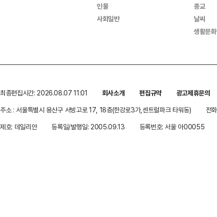
인물
종교
사회일반
날씨
생활문화
최종편집시간: 2026.08.07 11:01
회사소개
편집규약
광고제휴문의
주소 : 서울특별시 용산구 서빙고로 17, 18층(한강로3가,센트럴파크 타워동)
전화 
제호: 데일리안
등록일/발행일: 2005.09.13
등록번호: 서울 아00055