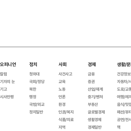
오피니언
정치
사회
경제
생활/문
칼럼
청와대
사건사고
금융
건강정보
기자의 눈
국회/정당
교육
증권
자동차/
기고
북한
노동
산업/재계
도로/교
시사만평
행정
언론
중기/벤처
여행/레
국방/외교
환경
부동산
음식/맛
정치일반
인권/복지
글로벌경제
패션/뷰
식품/의료
생활경제
공연/전
지역
경제일반
책