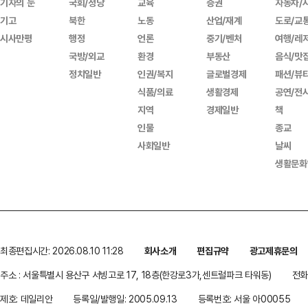
기자의 눈
국회/정당
교육
증권
자동차/
기고
북한
노동
산업/재계
도로/교
시사만평
행정
언론
중기/벤처
여행/레
국방/외교
환경
부동산
음식/맛
정치일반
인권/복지
글로벌경제
패션/뷰
식품/의료
생활경제
공연/전
지역
경제일반
책
인물
종교
사회일반
날씨
생활문화
최종편집시간: 2026.08.10 11:28
회사소개
편집규약
광고제휴문의
주소 : 서울특별시 용산구 서빙고로 17, 18층(한강로3가,센트럴파크 타워동)
전화 
제호: 데일리안
등록일/발행일: 2005.09.13
등록번호: 서울 아00055