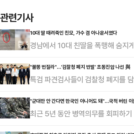
관련기사
10대 딸 때려죽인 친모, 가수 겸 아나운서였다
경남에서 10대 친딸을 폭행해 숨지게
온몸에는 멍과 상처가 남아 있었지만 
에서 난동을 부린 것으로 알려졌다.
"불똥 번질라"…'검찰청 폐지 반발' 초동진압 나선 與
특검 파견검사들이 검찰청 폐지를 
로 40대 여성 A씨가 구속됐다. A씨
복귀를 요청하자 더불어민주당이 법
주거지에서 친딸 B양을 폭행해 숨지게
사를 요구하는 등 강경 대응에 나섰다
"군대만 안 간다면 한국인 아니어도 돼"…국적 버린 이
접 차량을 몰고 남해군의 한 병원 응
최근 5년 동안 병역의무를 회피하기
류가 확산될 것을 우려해 서둘러 초
몸 곳곳에서 폭행 흔적을 보고 범죄가
에 육박한 것으로 드러났다.1일 국
검 종합대응특별위원회는 1일 오후 
씨는…