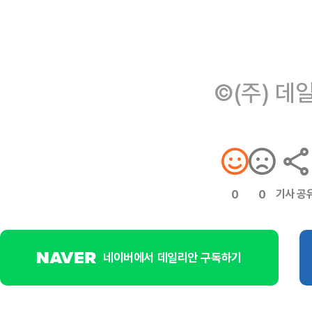
©(주) 데
기사 공
0
0
네이버에서 데일리안 구독하기