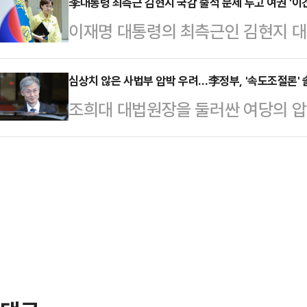
원이 병무청에서 받은 자료를 보면 2
李대통령 최측근 김현지 국감 출석 문제 두고 여권 '이견
복귀 요청으로 항명한 검사들을 향해
이재명 대통령의 최측근인 김현지 대
자 가운데 국적을 버린 인원은 총 1
지검장 출신인 이성윤 의원은 이날 
인 출석 문제를 두고 대통령과 더불
에서 장기 체류하거나 유학 등을 이유
의 후 기자들과 만나 "법무부의…
있다.'정청래 대표 체제'에서 정책위
심상치 않은 사법부 압박 우려…李정부, '속도조절론' 
포기한 사례가 1만2153명(65.9
조희대 대법원장을 둘러싼 여당의 압
강서병)은 1일 MBC 라디오 '시선
을 가진 뒤 성인이 되며 대한민국 국적
혹'을 명분으로 강행한 청문회가 조 
적은 없지만, 그럼에도 불구하고 야
달했다.…
국정감사 증인으로 채택했기 때문이다
목표인 것처럼까지 한다면 당사자가 '
자, 관망하던 이재명 정부에선 우려
"(김 실장이 국감에) 안 나올 이유가
박에 대한 국민 반감이 커지자 중재
라고…
원내대표는 1일 국회에서 상임위원장
나 "현장검증은 위헌적이고 위법적인
국회 법제사법위원회에서 …