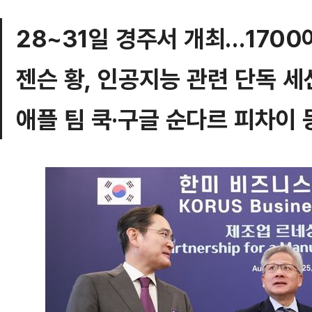
28~31일 경주서 개최…1700
젠슨 황, 인공지능 관련 단독 세
애플 팀 쿡·구글 순다르 피차이